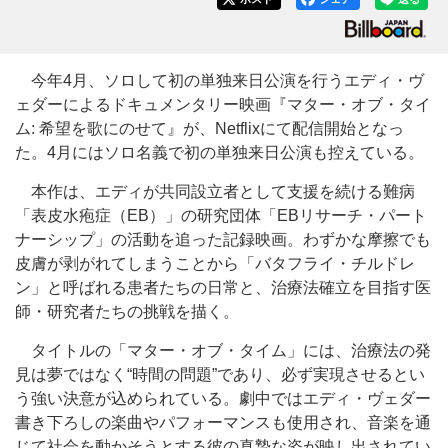
今年4月、ソロして初の単独来日公演を行うエディ・ヴ
ェダーによるドキュメンタリー映画『マター・オブ・タイ
ム: 希望を歌にのせて』が、Netflixにて配信開始となっ
た。4月にはソロ名義で初の単独来日公演も控えている。
本作は、エディが共同設立者として支援を続ける難病
「表皮水疱症（EB）」の研究団体「EBリサーチ・パート
ナーシップ」の活動を追った記録映画。わずかな摩擦でも
皮膚が剥がれてしまうことから「バタフライ・チルドレ
ン」と呼ばれる患者たちの日常と、治療法確立を目指す医
師・研究者たちの挑戦を描く。
タイトルの「マター・オブ・タイム」には、治療法の発
見は夢ではなく“時間の問題”であり、必ず実現させるとい
う強い決意が込められている。劇中ではエディ・ヴェダー
書き下ろしの楽曲やパフォーマンスも使用され、音楽を通
じて社会を動かそうとする彼の真摯な姿が映し出されてい