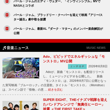
パール・ジャムのエディ・ヴェダー、「インヴィンシブル」MVで
NASAとコラボ
パール・ジャム、ブラッドリー・クーパーを迎えて映画『アリー/ス
ター誕生』劇中歌を披露
パール・ジャム、最新AL『ダーク・マター』のメンバー楽曲解説が
公開
音楽ニュース
MUSIC NEWS
Ado、ビビッドでエネルギッシュな「モ
ンストロ」MV公開
2026年8月8日
Ｊ－ＰＯＰ
Adoが、新曲「モンストロ」を配信リリース
し、ミュージックビデオを公開した。 新曲
「モンストロ」は、2026年8月7日に公開となっ
た実写映画『ブルーロック』の主題歌。タイトル「モンストロ」（Monstruo）
は、スペイン語で「怪物」の意 …
続きを読む
SUPER EIGHT、THEイナズマ戦隊を迎え
たバンドアレンジで「無責任ヒーロー」
披露 ＜THE FIRST TAKE＞