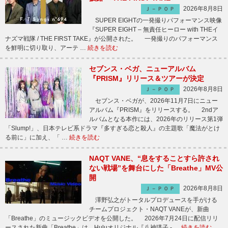
2026年8月8日
Ｊ－ＰＯＰ
SUPER EIGHTの一発撮りパフォーマンス映像
『SUPER EIGHT – 無責任ヒーロー with THEイ
ナズマ戦隊 / THE FIRST TAKE』が公開された。 一発撮りのパフォーマンス
を鮮明に切り取り、アーテ …
続きを読む
セブンス・ベガ、ニューアルバム
『PRISM』リリース＆ツアーが決定
2026年8月8日
Ｊ－ＰＯＰ
セブンス・ベガが、2026年11月7日にニュー
アルバム『PRISM』をリリースする。 2ndア
ルバムとなる本作には、2026年のリリース第1弾
「Slump!」、日本テレビ系ドラマ『多すぎる恋と殺人』の主題歌「魔法がとけ
る前に」に加え、「 …
続きを読む
NAQT VANE、“息をすることすら許され
ない戦場”を舞台にした「Breathe」MV公
開
2026年8月8日
Ｊ－ＰＯＰ
澤野弘之がトータルプロデュースを手がける
チームプロジェクト・NAQT VANEが、新曲
「Breathe」のミュージックビデオを公開した。 2026年7月24日に配信リリ
ースされた新曲「Breathe」は、Huluオリジナル『八神瑛子 - …
続きを読む