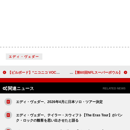
エディ・ヴェダー
【ビルボード】“ニコニコ VOCALOID SONGS TOP20”、柊マグネタイト「ディスクローズ・フリック」首位デビュー
【第60回NFLスーパーボウル】バッド・バニー、ハーフタイム・ショーのジャージに刻んだ64の特別な意味とは？
関連ニュース
RELATED NEWS
エディ・ヴェダー、2026年4月に日本ソロ・ツアー決定
エディ・ヴェダー、テイラー・スウィフト【The Eras Tour】がパン
ク・ロックの観客を思い出させたと語る