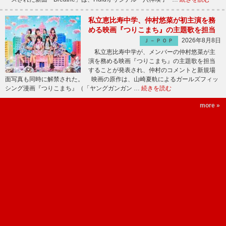
私立恵比寿中学、仲村悠菜が初主演を務
める映画『つりこまち』の主題歌を担当
2026年8月8日
Ｊ－ＰＯＰ
私立恵比寿中学が、メンバーの仲村悠菜が主
演を務める映画『つりこまち』の主題歌を担当
することが発表され、仲村のコメントと新規場
面写真も同時に解禁された。 映画の原作は、山崎夏軌によるガールズフィッ
シング漫画『つりこまち』（「ヤングガンガン …
続きを読む
more »