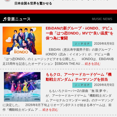
日本全国＆世界を驚かせる
音楽ニュース
MUSIC NEWS
EBiDANの新グループ・iiONDO、デビュ
ー曲「はつ恋ONDO」MVで“良い温度”を
保つ為に奮闘
2026年8月9日
Ｊ－ＰＯＰ
EBiDAN（恵比寿学園男子部）の新グループ・
iiONDO（読み：イイオンド）が、デビュー曲
「はつ恋ONDO」のミュージックビデオを公開した。 iiONDOは、EBiDAN発
足15周年を記念したオーディション【EBiDAN THE AU …
続きを読む
ももクロ、アーケードカードゲーム『機
動戦士ガンダム』テーマソングを担当
2026年8月9日
Ｊ－ＰＯＰ
ももいろクローバーZの新曲「無 我 夢 中」
が、アーケードカードゲーム『機動戦士ガンダ
ム アーセナルコマンダー ver.β』のテーマソング
に決定した。 2026年8月下旬よりオープンβテストが始まる本ゲームは、前
作『機動戦士ガンダム ア …
続きを読む