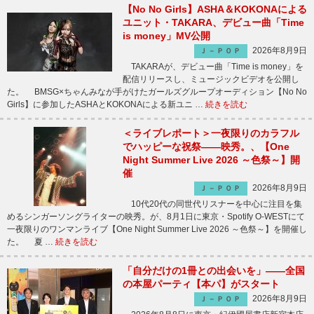
【No No Girls】ASHA＆KOKONAによる
ユニット・TAKARA、デビュー曲「Time
is money」MV公開
2026年8月9日
Ｊ－ＰＯＰ
TAKARAが、デビュー曲「Time is money」を
配信リリースし、ミュージックビデオを公開し
た。 BMSG×ちゃんみなが手がけたガールズグループオーディション【No No
Girls】に参加したASHAとKOKONAによる新ユニ …
続きを読む
＜ライブレポート＞一夜限りのカラフル
でハッピーな祝祭――映秀。、【One
Night Summer Live 2026 ～色祭～】開
催
2026年8月9日
Ｊ－ＰＯＰ
10代20代の同世代リスナーを中心に注目を集
めるシンガーソングライターの映秀。が、8月1日に東京・Spotify O-WESTにて
一夜限りのワンマンライブ【One Night Summer Live 2026 ～色祭～】を開催し
た。 夏 …
続きを読む
「自分だけの1冊との出会いを」――全国
の本屋パーティ【本パ】がスタート
2026年8月9日
Ｊ－ＰＯＰ