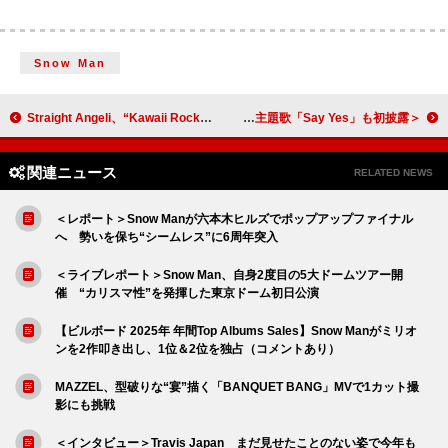
Snow Man
Straight Angeli、“Kawaii Rock”がテーマの1st EP『White Piuma』を 5/5にリリース
＜ライブレポート＞NOA「あなたを照らす光になれるように」――未来へ羽ばたく“REFLECTiON” ツアー完走 初主演ドラマ主題歌「Say Yes」も初披露
関連ニュース
RELATED NEWS
＜レポート＞Snow Manが六本木ヒルズでポップアップファイナル
へ 勢いを保ち“シームレス”に6周年突入
＜ライブレポート＞Snow Man、自身2度目の5大ドームツアー開
催 “カリスマ性”を発揮した東京ドーム初日公演
【ビルボード 2025年 年間Top Albums Sales】Snow Manがミリオ
ンを2作叩き出し、1位＆2位を独占（コメントあり）
MAZZEL、型破りな“宴”描く「BANQUET BANG」MVで1カット撮
影にも挑戦
＜インタビュー＞Travis Japan まだ見せたことのない姿で今年も