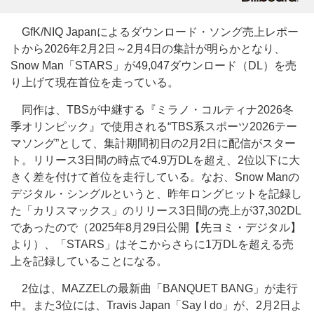
GfK/NIQ Japanによるダウンロード・ソング売上レポー
トから2026年2月2日～2月4日の集計が明らかとなり、
Snow Man「STARS」が49,047ダウンロード（DL）を売
り上げて現在首位を走っている。
同作は、TBSが中継する『ミラノ・コルティナ2026冬
季オリンピック』で使用される“TBS系スポーツ2026テー
マソング”として、集計期間初日の2月2日に配信がスター
ト。リリース3日間の時点で4.9万DLを超え、2位以下に大
きく差を付けて首位を走行している。なお、Snow Manの
デジタル・シングルというと、昨年ロングヒットを記録し
た「カリスマックス」のリリース3日間の売上が37,302DL
であったので（2025年8月29日公開【先ヨミ・デジタル】
より）、「STARS」はそこからさらに1万DLを超える売
上を記録していることになる。
2位は、MAZZELの最新曲「BANQUET BANG」が走行
中。また3位には、Travis Japan「Say I do」が、2月2日よ