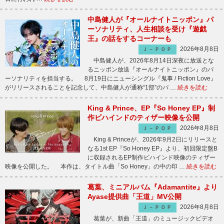
中島健人が『オールナイトニッポン』パ
ーソナリティ、人生相談を受け『遊戯
王』の話をするコーナーも
2026年8月8日
Ｊ－ＰＯＰ
中島健人が、2026年8月14日深夜に放送とな
るニッポン放送『オールナイトニッポン』のパ
ーソナリティを担当する。 8月19日にニューシングル『鬼事 / Fiction Love』
がリリースされることを記念して、中島健人が通称“1部”のパ …
続きを読む
King & Prince、EP『So Honey EP』制
作ビハインドのティザー映像を公開
2026年8月8日
Ｊ－ＰＯＰ
King & Princeが、2026年9月2日にリリースと
なる1st EP『So Honey EP』より、初回限定盤B
に収録されるEP制作ビハインド映像のティザー
映像を公開した。 本作は、タイトル曲「So Honey」の中の印 …
続きを読む
葛葉、ミニアルバム『Adamantite』より
Ayase提供曲「王道」MV公開
2026年8月8日
Ｊ－ＰＯＰ
葛葉が、新曲「王道」のミュージックビデオ