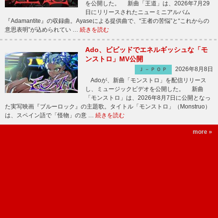
を公開した。 新曲「王道」は、2026年7月29
日にリリースされたニューミニアルバム
『Adamantite』の収録曲。Ayaseによる提供曲で、“王者の苦悩”と“これからの
意思表明”が込められてい …
続きを読む
Ado、ビビッドでエネルギッシュな「モ
ンストロ」MV公開
2026年8月8日
Ｊ－ＰＯＰ
Adoが、新曲「モンストロ」を配信リリース
し、ミュージックビデオを公開した。 新曲
「モンストロ」は、2026年8月7日に公開となっ
た実写映画『ブルーロック』の主題歌。タイトル「モンストロ」（Monstruo）
は、スペイン語で「怪物」の意 …
続きを読む
more »