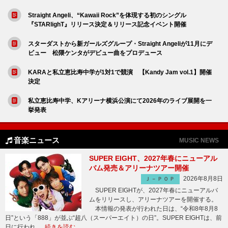
Straight Angeli、“Kawaii Rock”を体現する初のシングル
『STARlighT』リリース決定＆リリース記念イベント開催
スターダストから新ガールズグループ・Straight Angeliが11月にデ
ビュー 松隈ケンタがデビュー曲をプロデュース
KARAと私立恵比寿中学が1対1で競演 【Kandy Jam vol.1】開催
決定
私立恵比寿中学、Kアリーナ横浜公演にて2026年のライブ展開を一
挙発表
音楽ニュース
MUSIC NEWS
SUPER EIGHT、2027年春にニューアル
バム発売＆アリーナツアー開催
2026年8月8日
Ｊ－ＰＯＰ
SUPER EIGHTが、2027年春にニューアルバ
ムをリリースし、アリーナツアーを開催する。
本情報の発表が行われた日は、“令和8年8月8
日”という「888」が並ぶ“超八（スーパーエイト）の日”。SUPER EIGHTは、前
日に行われ …
続きを読む