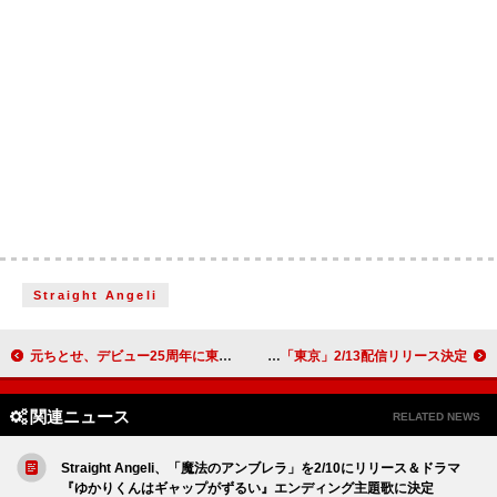
Straight Angeli
元ちとせ、デビュー25周年に東阪ビルボードライブツアー開催＆ラトビアのバンドとコラボ楽曲配信
荒谷翔大、2026年第1弾シングル「東京」2/13配信リリース決定
関連ニュース
RELATED NEWS
Straight Angeli、「魔法のアンブレラ」を2/10にリリース＆ドラマ
『ゆかりくんはギャップがずるい』エンディング主題歌に決定