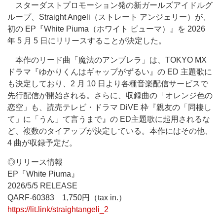
スターダストプロモーション発の新ガールズアイドルグ
ループ、Straight Angeli（ストレート アンジェリー）が、
初の EP『White Piuma（ホワイト ピューマ）』を 2026
年 5 月 5 日にリリースすることが決定した。
本作のリード曲「魔法のアンブレラ」は、TOKYO MX
ドラマ『ゆかりくんはギャップがずるい』の ED 主題歌に
も決定しており、2 月 10 日より各種音楽配信サービスで
先行配信が開始される。さらに、収録曲の「オレンジ色の
恋空」も、読売テレビ・ドラマ DiVE 枠『親友の「同棲し
て」に「うん」て言うまで』の ED主題歌に起用されるな
ど、複数のタイアップが決定している。本作にはその他、
4 曲が収録予定だ。
◎リリース情報
EP『White Piuma』
2026/5/5 RELEASE
QARF-60383 1,750円（tax in.）
https://lit.link/straightangeli_2