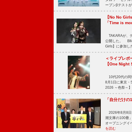
ープンβテストが
【No No G
「Time is 
TAKARAが、デ
公開した。 BM
Girls】に参加
＜ライブレポ
【One Night
10代20代の
8月1日に東京・Sp
2026 ～色祭
「自分だけの
2026年8月
潮文庫の100
オープニングイ
を読む