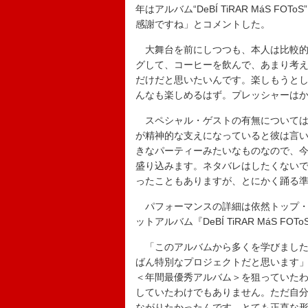
年はアルバム“DeBÍ TiRAR MáS
感謝ですね」とコメントした。
大舞台を前にしつつも、本人は比較的
グして、コーヒーを飲んで、あまり考え
だけだと思いたいんです。楽しもうと
んなも楽しめるはず。プレッシャーは
スペシャル・ゲストの有無については
が精神的な支えになっていると彼は言
きなパーティーみたいなものなので、
盛り込みます。ネタバレはしたくないで
ったこともありますが、とにかく踊る
パフォーマンスの詳細は依然トップ・
ットアルバム『DeBÍ TiRAR MáS 
「このアルバムから多くを学びました
ばん特別なプロジェクトだと思います
＜年間最優秀アルバム＞を狙っていた
していたわけでもありません。ただ自
ながりたかったんです。とても正直な形