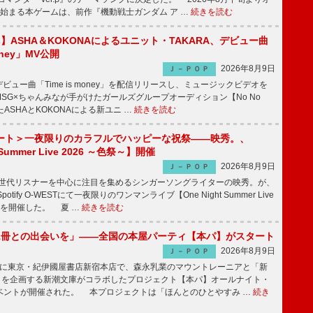
始まる本ゲームは、前作『機動戦士ガンダム ア …
続きを読む
irls】ASHA＆KOKONAによるユニット・TAKARA、デビュー曲
money」MV公開
2026年8月9日
Ｊ－ＰＯＰ
ビュー曲「Time is money」を配信リリースし、ミュージックビデオを
SG×ちゃんみなが手がけたガールズグループオーディション【No No
したASHAとKOKONAによる新ユニ …
続きを読む
ート＞一夜限りのカラフルでハッピーな祝祭――映秀。、
 Summer Live 2026 ～色祭～】開催
2026年8月9日
Ｊ－ＰＯＰ
同世代リスナーを中心に注目を集めるシンガーソングライターの映秀。が、
otify O-WESTにて一夜限りのワンマンライブ【One Night Summer Live
～】を開催した。 夏 …
続きを読む
1冊との出会いを」――全国の本屋パーティ【本パ】がスタート
2026年8月9日
Ｊ－ＰＯＰ
8日に東京・紀伊國屋書店新宿本店で、森永乳業のマウントレーニアと「新
冊」を企画する新潮文庫がコラボしたプロジェクト【本パ】オールナイト・
ベントが開催された。 本プロジェクトは「ほんとのひとやすみ …
続き