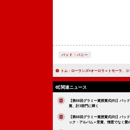
バッド・バニー
トム・ローランズ×オーロラ＝トモーラ、コラボAL『カム・クローサー』完成「ただ創造する喜
関連ニュース
【第68回グラミー賞授賞式(R)】バッド・
賞、計3部門に輝く
【第68回グラミー賞授賞式(R)】バッド・
ック・アルバム＞受賞、憎悪でなく愛