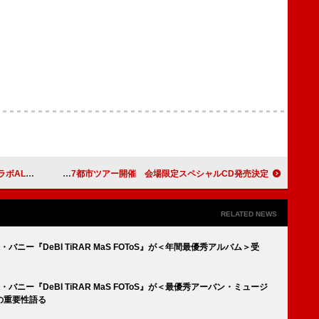
びだけで制作」
VMO × タルパ、コラボALを携えた日本7都市ツアー開催 会場限定スペシャルCD発売決定
RELATED NEWS
バニー『DeBI TiRAR MaS FOToS』が＜年間最優秀アルバム＞受
バニー『DeBI TiRAR MaS FOToS』が＜最優秀アーバン・ミュージ
の重要性語る