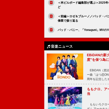
＜米ビルボード編集部が選ぶ＞2025年
ど
＜前編＞ロゼ＆ブルーノ／バッド・バニ
偉業で振り返る
バッド・バニー、「Yonaguni」MVのY
音楽ニュース
EBiDANの
度”を保つ為
EBiDAN（恵
ー曲「はつ恋ON
周年を記念したオー
ももクロ、ア
当
ももいろクロー
ダム アーセナル