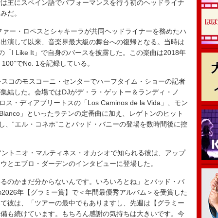
では主にスペイン語でパフォーマンスを行う初のヘッドライナ
込みだ。
ファー・ロペスとシャキーラが共同ヘッドライナーを務めたハ
ト出演して以来、音楽界最大級の舞台への復帰となる。当時は
 Like It」で自身のバースを披露した。この楽曲は2018年
00”でNo. 1を記録している。
シスコのモスコーニ・センターでハーフタイム・ショーの記者
集結した。会場ではDJがデ・ラ・ゲットー＆ランディ・ノ
」、ロス・ディアブリートスの「Los Caminos de la Vida」、モン
n Blanco」といったラテンの定番曲に加え、レゲトンのヒット
イし、“エル・コネホ”ことバッド・バニーの登場を数時間後に控
アントニオ・マルティネス・オカシオで知られる彼は、アップ
ロウとエブロ・ダーデンのインタビューに登場した。
るのかまだ分からないんです。いろいろとね」とバッド・バ
の2026年【グラミー賞】で＜年間最優秀アルバム＞を受賞した
いて彼は、「ツアーの最中でもありますし、先週は【グラミー
準備も続けています。もちろん感謝の気持ちは大きいです。今