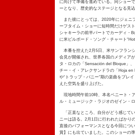
に向けて準備を進めている。同ショー
ーとなり、歴史的なステージとなる見
また彼にとっては、2020年にジェニ
ーフタイム・ショーに短時間だけゲス
シャキーラの前半パートでカーディ・Bの「I
に米ビルボード・ソング・チャート“Hot 1
本番を控えた2月5日、米サンフラン
会見が開催され、世界各国のメディアが
タ・ロカの「Sensación del Bloque
チー・イ・アレクサンドラの「Hoja e
や“トラップ・バニー”期の楽曲をプレ
えた空気を盛り上げた。
現地時間午前10時、本名ベニート・
ル・ミュージック・ラジオのゼイン・
「正直なところ、自分がどう感じてい
ニーは語る。2月1日に行われたばかり
直後のパフォーマンスとなる今回につ
賞】にも出ていました。このショーの