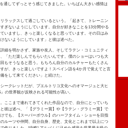
 FOToS”を通してずっとそう感じてきました。いちばん大きい感情は
リラックスして過ごしているという。「起きて、トレーニン
すぎないようにしています。自分が好きなことを13分間やる
していますし、きっと楽しくなると思っています。その日はみ
かけないようにしています」と彼は述べた。
詳細を明かさず、家族や友人、そしてラテン・コミュニティ
い、「ただ楽しんでもらいたいんです。僕のショーはいつも大
今回もそうなると思う。もちろん自分のカルチャーもたくさん
すが、きっと楽しいですよ！スペイン語を4か月で覚えてと言
準備をして来てください」と続けた。
シークレットだが、プエルトリコ文化へのオマージュと大ヒ
FOToS』の世界観が反映される可能性が高い。
。ここまで連れてきてくれた作品なので、自分にとっていち
」と彼は述べ、「【グラミー賞】や【ラテン・グラミー賞】で
わけでも、【スーパーボウル】のハーフタイム・ショーを目指
分のルーツや仲間、自分自身、歴史、文化とこれまで以上につ
で作りました。[中略] アルバムに込めた感覚を世界最大級の