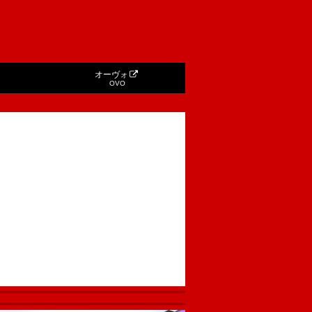
オーヴォ
OVO