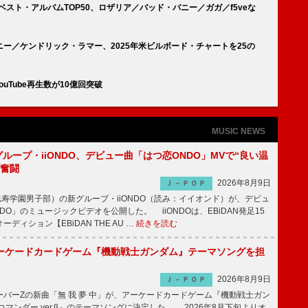
ベスト・アルバムTOP50、ロザリア／バッド・バニー／ガガ／f5veな
ー／ケンドリック・ラマー、2025年米ビルボード・チャートを25の
ouTube再生数が10億回突破
MUSIC NEWS
新グループ・iiONDO、デビュー曲「はつ恋ONDO」MVで“良い温
に奮闘
2026年8月9日
Ｊ－ＰＯＰ
比寿学園男子部）の新グループ・iiONDO（読み：イイオンド）が、デビュ
DO」のミュージックビデオを公開した。 iiONDOは、EBiDAN発足15
ディション【EBiDAN THE AU …
続きを読む
ーケードカードゲーム『機動戦士ガンダム』テーマソングを担
2026年8月9日
Ｊ－ＰＯＰ
バーZの新曲「無 我 夢 中」が、アーケードカードゲーム『機動戦士ガン
コマンダー ver.β』のテーマソングに決定した。 2026年8月下旬よりオ