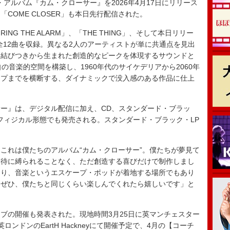
・アルバム『カム・クローサー』を2026年4月17日にリリース
COME CLOSER」も本日先行配信された。
 THE ALARM」、「THE THING」、そして本日リリー
など全12曲を収録。異なる2人のアーティストが単に共通点を見出
い結びつきから生まれた創造的なピークを体現するサウンドと
の音楽的空間を構築し、1960年代のサイケデリアから2060年
ープまでを横断する、ダイナミックで没入感のある作品に仕上
ー』は、デジタル配信に加え、CD、スタンダード・ブラッ
のフィジカル形態でも発売される。スタンダード・ブラック・LP
れは僕たちのアルバム“カム・クローサー”。僕たちが夢見て
期待に縛られることなく、ただ創造する喜びだけで制作しまし
あり、音楽というエスケープ・ポッドが着地する場所でもあり
。ぜひ、僕たちと同じくらい楽しんでくれたら嬉しいです」と
の開催も発表された。現地時間3月25日に英マンチェスター
6日に英ロンドンのEartH Hackneyにて開催予定で、4月の【コーチ