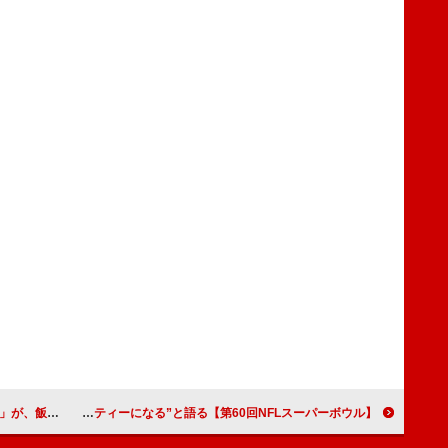
れたよ』主題歌に決定
【第60回NFLスーパーボウル】バッド・バニー、ハーフタイム・ショー抜擢は想定外も“大きなパーティーになる”と語る