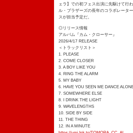
ェラ】での初フェス出演に先駆けて行
ル・ブラザーズの長年のコラボレータ
スが担当予定だ。
◎リリース情報
アルバム『カム・クローサー』
2026/4/17 RELEASE
＜トラックリスト＞
1. PLEASE
2. COME CLOSER
3. A BOY LIKE YOU
4. RING THE ALARM
5. MY BABY
6. HAVE YOU SEEN ME DANCE ALON
7. SOMEWHERE ELSE
8. I DRINK THE LIGHT
9. WAVELENGTHS
10. SIDE BY SIDE
11. THE THING
12. IN A MINUTE
https://umj.lnk.to/TOMORA_CC_AL