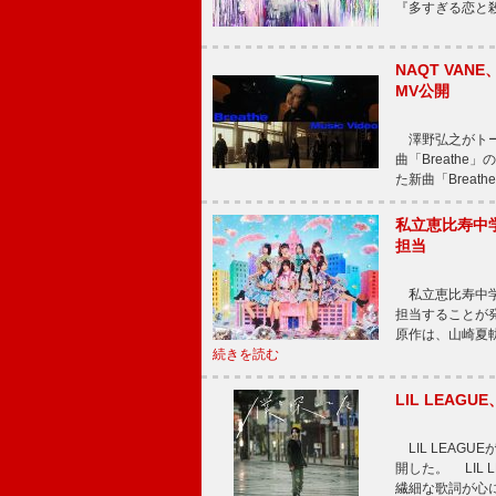
『多すぎる恋と
NAQT VA
MV公開
澤野弘之がトータ
曲「Breath
た新曲「Breat
私立恵比寿中
担当
私立恵比寿中学
担当することが
原作は、山崎夏
続きを読む
LIL LEA
LIL LEAG
開した。 LIL
繊細な歌詞が心