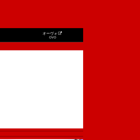
オーヴォ
OVO