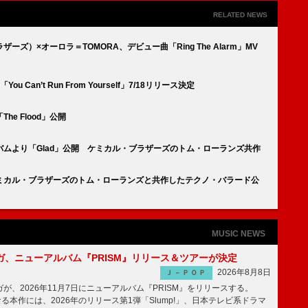
RELATED NEWS
ズ）×オーロラ＝TOMORA、デビュー曲「Ring The Alarm」MV
Can’t Run From Yourself」7/18リリース決定
e Flood」公開
ムより「Glad」公開 ケミカル・ブラザーズのトム・ローランズ共作
ミカル・ブラザーズのトム・ローランズと共作したテクノ・バラード公
MUSIC NEWS
ガ、ニューアルバム『PRISM』リリース＆ツアーが決定
2026年8月8日
Ｊ－ＰＯＰ
、2026年11月7日にニューアルバム『PRISM』をリリースする。
なる本作には、2026年のリリース第1弾「Slump!」、日本テレビ系ドラマ