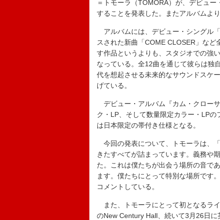
＝トモーラ（TOMORA）が、デビュー
することを発表した。またアルバムより「
アルバムには、デビュー・シングル「RING
スされた新曲「COME CLOSER」
す作品というよりも、スタジオでの強
なっている。全12曲を通じて彼らは独自
代を想起させる未来的なサウンドスケ
げている。
デビュー・アルバム『カム・クローサ
ク・LP、そして数量限定カラー・LP
は日本限定の帯付き仕様となる。
今回の発表について、トモーラは、「こ
きたすべてが詰まっています。義務や
た。これは僕たちが出会う場所の音で
ます。僕たちにとって特別な場所です
コメントしている。
また、トモーラにとって初となるライブ
のNew Century Hall、続いて3月2