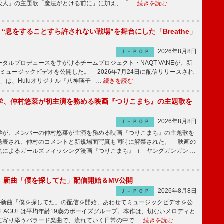
殺人』の主題歌「魔法がとける前に」に加え、「 …
続きを読む
NE、“息をすることすら許されない戦場”を舞台にした「Breathe」
2026年8月8日
Ｊ－ＰＯＰ
ルプロデュースを手がけるチームプロジェクト・NAQT VANEが、新
e」のミュージックビデオを公開した。 2026年7月24日に配信リリースされ
he」は、Huluオリジナル『八神瑛子 - …
続きを読む
学、仲村悠菜が初主演を務める映画『つりこまち』の主題歌を
2026年8月8日
Ｊ－ＰＯＰ
が、メンバーの仲村悠菜が主演を務める映画『つりこまち』の主題歌を
発表され、仲村のコメントと新規場面写真も同時に解禁された。 映画の
軌によるガールズフィッシング漫画『つりこまち』（「ヤングガンガン …
GUE、新曲「僕を探してた」配信開始＆MV公開
2026年8月8日
Ｊ－ＰＯＰ
UEが新曲「僕を探してた」の配信を開始、あわせてミュージックビデオを公
 LEAGUEは平均年齢19歳のボーイズグループ。本作は、切ないメロディと
に寄り添うバラード楽曲で、流れていく日常の中で …
続きを読む