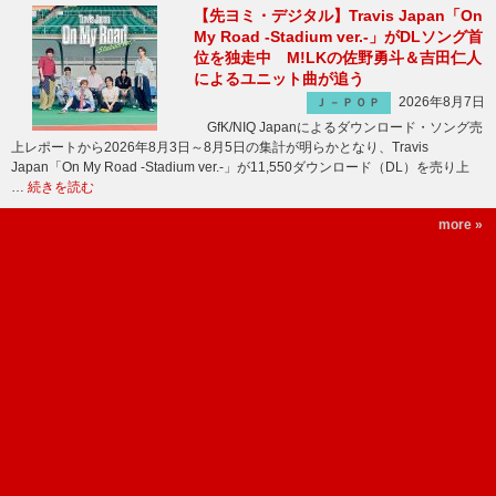
【先ヨミ・デジタル】Travis Japan「On
My Road -Stadium ver.-」がDLソング首
位を独走中 M!LKの佐野勇斗＆吉田仁人
によるユニット曲が追う
2026年8月7日
Ｊ－ＰＯＰ
GfK/NIQ Japanによるダウンロード・ソング売
上レポートから2026年8月3日～8月5日の集計が明らかとなり、Travis
Japan「On My Road -Stadium ver.-」が11,550ダウンロード（DL）を売り上
…
続きを読む
more »