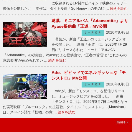
に収録されるEP制作ビハインド映像のティザー
映像を公開した。 本作は、タイトル曲「So Honey」の中の印 …
続きを読む
葛葉、ミニアルバム『Adamantite』より
Ayase提供曲「王道」MV公開
2026年8月8日
Ｊ－ＰＯＰ
葛葉が、新曲「王道」のミュージックビデオ
を公開した。 新曲「王道」は、2026年7月29
日にリリースされたニューミニアルバム
『Adamantite』の収録曲。Ayaseによる提供曲で、“王者の苦悩”と“これからの
意思表明”が込められてい …
続きを読む
Ado、ビビッドでエネルギッシュな「モ
ンストロ」MV公開
2026年8月8日
Ｊ－ＰＯＰ
Adoが、新曲「モンストロ」を配信リリース
し、ミュージックビデオを公開した。 新曲
「モンストロ」は、2026年8月7日に公開となっ
た実写映画『ブルーロック』の主題歌。タイトル「モンストロ」（Monstruo）
は、スペイン語で「怪物」の意 …
続きを読む
more »