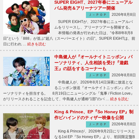
SUPER EIGHT、2027年春にニューアル
バム発売＆アリーナツアー開催
2026年8月8日
Ｊ－ＰＯＰ
SUPER EIGHTが、2027年春にニューアルバ
ムをリリースし、アリーナツアーを開催する。
本情報の発表が行われた日は、“令和8年8月8
日”という「888」が並ぶ“超八（スーパーエイト）の日”。SUPER EIGHTは、前
日に行われ …
続きを読む
中島健人が『オールナイトニッポン』パ
ーソナリティ、人生相談を受け『遊戯
王』の話をするコーナーも
2026年8月8日
Ｊ－ＰＯＰ
中島健人が、2026年8月14日深夜に放送とな
るニッポン放送『オールナイトニッポン』のパ
ーソナリティを担当する。 8月19日にニューシングル『鬼事 / Fiction Love』
がリリースされることを記念して、中島健人が通称“1部”のパ …
続きを読む
King & Prince、EP『So Honey EP』制
作ビハインドのティザー映像を公開
2026年8月8日
Ｊ－ＰＯＰ
King & Princeが、2026年9月2日にリリースと
なる1st EP『So Honey EP』より、初回限定盤B