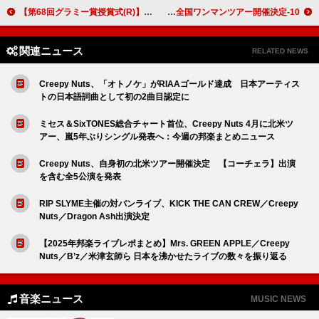
【第68回グラミー賞授賞式(R)】レディー・ガガ、「Abracadabra」のパフォーマンス映像公開
10-FEET、映画『ゴールデンカムイ 網走監獄襲撃編』主題歌「壊れて消えるまで」CDリリース決定＆全国ワンマンツアー開催決定
関連ニュース
RELATED NEWS
Creepy Nuts、「オトノケ」がRIAAゴールド達成 日本アーティス
トの日本語詞曲として初の2曲目認定に
ミセス＆SixTONES総合チャート首位、Creepy Nuts 4月に北米ツ
アー、嵐5年ぶりシングル発表へ：今週の邦楽まとめニュース
Creepy Nuts、自身初の北米ツアー開催決定 【コーチェラ】出演
を含む全5公演を発表
RIP SLYME主催の対バンライブ、KICK THE CAN CREW／Creepy
Nuts／Dragon Ash出演決定
【2025年邦楽ライブレポまとめ】Mrs. GREEN APPLE／Creepy
Nuts／B’z／米津玄師ら 日本を沸かせたライブの数々を振り返る
音楽ニュース
MUSIC NEWS