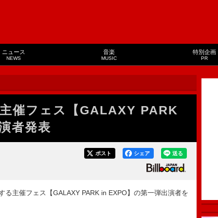
ニュース
音楽
特別企画
NEWS
MUSIC
PR
催フェス【GALAXY PARK
出演者発表
ポスト
シェア
送る
催フェス【GALAXY PARK in EXPO】の第一弾出演者を