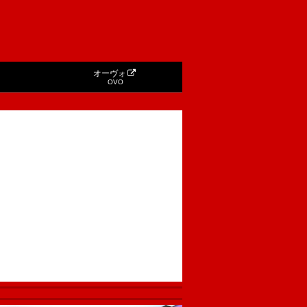
オーヴォ
OVO