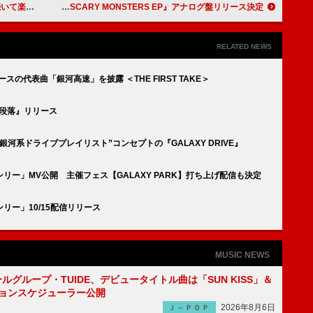
ループに売却か
go!go!vanillas、最新作『SCARY MONSTERS EP』アナログ盤リリース決定
RELATED NEWS
の代表曲「銀河高速」を披露 ＜THE FIRST TAKE＞
段落』リリース
河系ドライブプレイリスト”コンセプトの『GALAXY DRIVE』
ー」MV公開 主催フェス【GALAXY PARK】打ち上げ配信も決定
ー」10/15配信リリース
MUSIC NEWS
ールグループ・TUIDE、デビュータイトル曲は「SUN KISS」＆
ションスケジューラー公開
2026年8月6日
Ｊ－ＰＯＰ