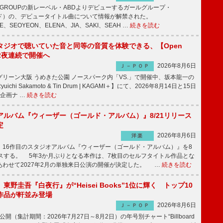
IC GROUPの新レーベル・ABDよりデビューするガールグループ・
ュイド）の、デビュータイトル曲について情報が解禁された。
EE、SEOYEON、ELENA、JIA、SAKI、SEAH …
続きを読む
タジオで聴いていた音と同等の音質を体験できる、【Open
t】2夜連続で開催へ
2026年8月6日
Ｊ－ＰＯＰ
リーン大阪 うめきた公園 ノースパーク内「VS.」で開催中、坂本龍一の
chi Sakamoto & Tin Drum | KAGAMI＋】にて、2026年8月14日と15日
企画ナ …
続きを読む
アルバム『ウィーザー（ゴールド・アルバム）』8/21リリース
定
2026年8月6日
洋楽
16作目のスタジオアルバム『ウィーザー（ゴールド・アルバム）』を8
ースする。 5年3か月ぶりとなる本作は、7枚目のセルフタイトル作品とな
あわせて2027年2月の単独来日公演の開催が決定した。 …
続きを読む
東野圭吾『白夜行』が“Heisei Books”1位に輝く トップ10
作品が軒並み登場
2026年8月6日
Ｊ－ＰＯＰ
公開（集計期間：2026年7月27日～8月2日）の年号別チャート“Billboard