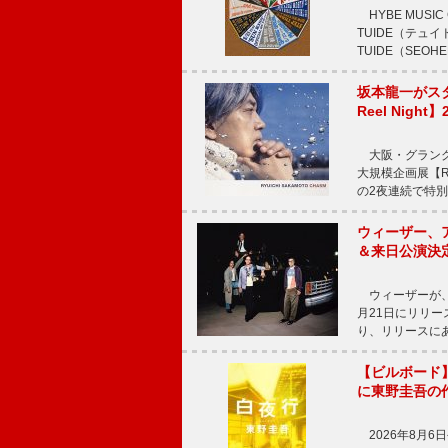
HYBE MUS
TUIDE（テ
TUIDE（SEOH
坂本龍一がス
Reel Nigh
大阪・グラング
大規模企画展【Ryui
の2夜連続で特別
ウィーザー、
＆来日公演決
ウィーザーが、
月21日にリリ
り、リリースに
【ビルボード】
に東野圭吾の
2026年8月6日