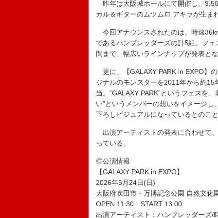
昨年は大阪城ホールにて開催し、9,500
カル＆ギターのムツムロ アキラが生ま
今回アナウンスされたのは、時速36km、cine
であるハンブレッダーズの計5組。フェ
間まで、幅広いラインナップが発表と
更に、【GALAXY PARK in E
ジナルのモンスターを2011年から約1
当。”GALAXY PARK”というフェ
い”というメンバーの想いをイメージし
下ろしビジュアルになっているとのこ
出演アーティストの発表に合わせて、公
っている。
◎公演情報
【GALAXY PARK in EXPO】
2026年5月24日(日)
大阪府吹田市・万博記念公園 自然文化
OPEN 11:30 START 13:00
出演アーティスト：ハンブレッダーズ/時速36km/ci