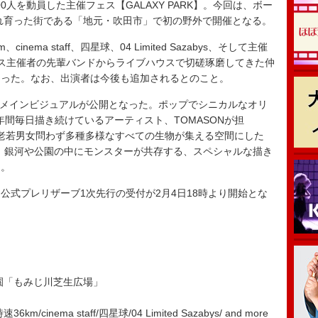
人を動員した主催フェス【GALAXY PARK】。今回は、ボー
れ育った街である「地元・吹田市」で初の野外で開催となる。
ma staff、四星球、04 Limited Sazabys、そして主催
ス主催者の先輩バンドからライブハウスで切磋琢磨してきた仲
なった。なお、出演者は今後も追加されるとのこと。
XPO】のメインビジュアルが公開となった。ポップでシニカルなオリ
5年間毎日描き続けているアーティスト、TOMASONが担
スを、老若男女問わず多種多様なすべての生物が集える空間にした
、銀河や公園の中にモンスターが共存する、スペシャルな描き
と。
式プレリザーブ1次先行の受付が2月4日18時より開始とな
園「もみじ川芝生広場」
nema staff/四星球/04 Limited Sazabys/ and more