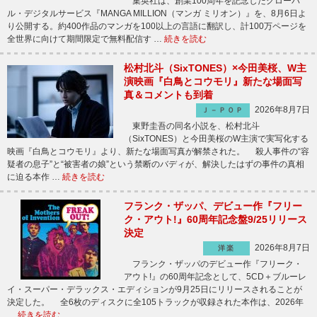
集英社は、創業100周年を記念したグローバ
ル・デジタルサービス『MANGA MILLION（マンガ ミリオン）』を、8月6日よ
り公開する。約400作品のマンガを100以上の言語に翻訳し、計100万ページを
全世界に向けて期間限定で無料配信す …
続きを読む
松村北斗（SixTONES）×今田美桜、W主
演映画『白鳥とコウモリ』新たな場面写
真＆コメントも到着
2026年8月7日
Ｊ－ＰＯＰ
東野圭吾の同名小説を、松村北斗
（SixTONES）と今田美桜のW主演で実写化する
映画『白鳥とコウモリ』より、新たな場面写真が解禁された。 殺人事件の“容
疑者の息子”と“被害者の娘”という禁断のバディが、解決したはずの事件の真相
に迫る本作 …
続きを読む
フランク・ザッパ、デビュー作『フリー
ク・アウト!』60周年記念盤9/25リリース
決定
2026年8月7日
洋楽
フランク・ザッパのデビュー作『フリーク・
アウト!』の60周年記念として、5CD＋ブルーレ
イ・スーパー・デラックス・エディションが9月25日にリリースされることが
決定した。 全6枚のディスクに全105トラックが収録された本作は、2026年
…
続きを読む