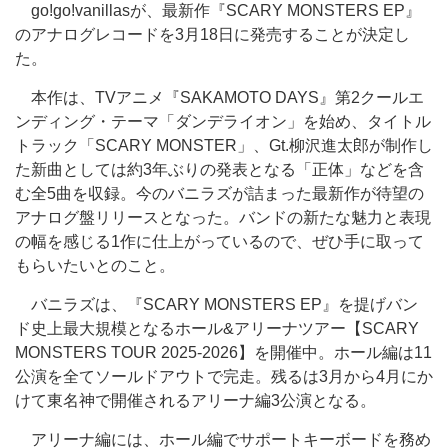
go!go!vanillasが、最新作『SCARY MONSTERS EP』
のアナログレコードを3月18日に発売することが決定し
た。
本作は、TVアニメ『SAKAMOTO DAYS』第2クールエ
ンディング・テーマ「ダンデライオン」を始め、タイトル
トラック「SCARY MONSTER」、Gt.柳沢進太郎が制作し
た新曲としては約3年ぶりの発表となる「正体」などを含
む全5曲を収録。今のバニラズが詰まった最新作が待望の
アナログ盤リリースとなった。バンドの新たな魅力と表現
の幅を感じる1作に仕上がっているので、ぜひ手に取って
もらいたいとのこと。
バニラズは、『SCARY MONSTERS EP』を提げバン
ド史上最大規模となるホール&アリーナツアー【SCARY
MONSTERS TOUR 2025-2026】を開催中。ホール編は11
公演を全てソールドアウトで完走。残るは3月から4月にか
けて東名神で開催されるアリーナ編3公演となる。
アリーナ編には、ホール編でサポートキーボードを務め