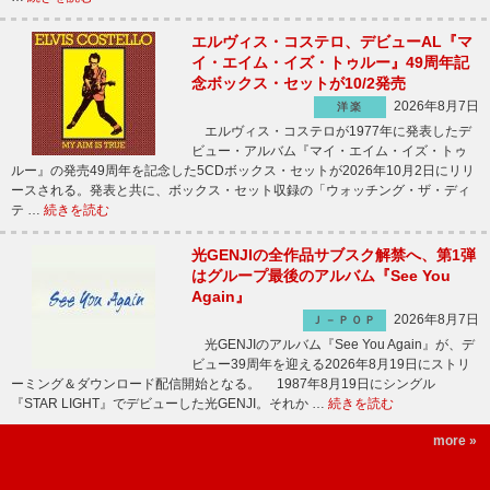
エルヴィス・コステロ、デビューAL『マ
イ・エイム・イズ・トゥルー』49周年記
念ボックス・セットが10/2発売
2026年8月7日
洋楽
エルヴィス・コステロが1977年に発表したデ
ビュー・アルバム『マイ・エイム・イズ・トゥ
ルー』の発売49周年を記念した5CDボックス・セットが2026年10月2日にリリ
ースされる。発表と共に、ボックス・セット収録の「ウォッチング・ザ・ディ
テ …
続きを読む
光GENJIの全作品サブスク解禁へ、第1弾
はグループ最後のアルバム『See You
Again』
2026年8月7日
Ｊ－ＰＯＰ
光GENJIのアルバム『See You Again』が、デ
ビュー39周年を迎える2026年8月19日にストリ
ーミング＆ダウンロード配信開始となる。 1987年8月19日にシングル
『STAR LIGHT』でデビューした光GENJI。それか …
続きを読む
more »