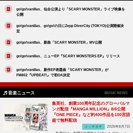
go!go!vanillas、仙台公演より「SCARY MONSTER」ライブ映像を
公開
go!go!vanillas、go!go!の日にZepp DiverCity (TOKYO)公演開催決
定
go!go!vanillas、新曲「SCARY MONSTER」MV公開
go!go!vanillas、ニューEP『SCARY MONSTERS EP』リリース
go!go!vanillas、新作EP表題曲「SCARY MONSTER」が
FM802『UPBEAT!』で初OA決定
音楽ニュース
MUSIC NEWS
集英社、創業100周年記念のグローバルマ
ンガ配信『MANGA MILLION』8/6公開
『ONE PIECE』など約400作品を100言語
超で無料配信
2026年8月7日
Ｊ－ＰＯＰ