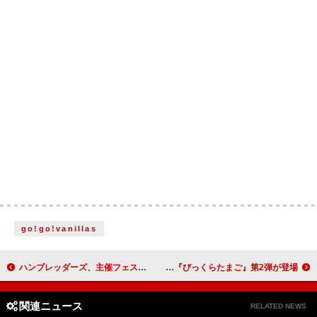
go!go!vanillas
ハンブレッダーズ、主催フェス【GALAXY PARK in EXPO】第一弾出演者発表
TWICE公式キャラ「TWICE LOVELYS」、泡風呂になる＆マスコットが出てくる『びっくらたまご』第2弾が登場
関連ニュース
RELATED NEWS