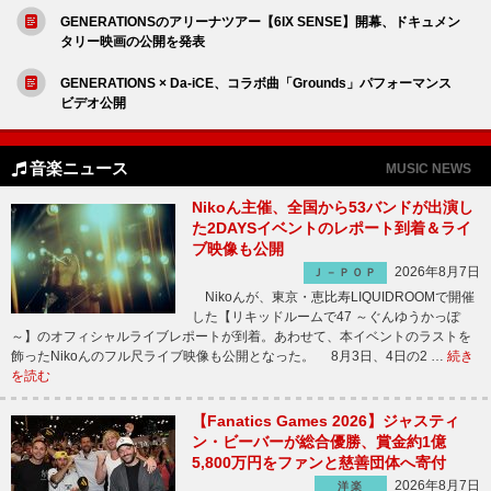
GENERATIONSのアリーナツアー【6IX SENSE】開幕、ドキュメン
タリー映画の公開を発表
GENERATIONS × Da-iCE、コラボ曲「Grounds」パフォーマンス
ビデオ公開
音楽ニュース
MUSIC NEWS
Nikoん主催、全国から53バンドが出演し
た2DAYSイベントのレポート到着＆ライ
ブ映像も公開
2026年8月7日
Ｊ－ＰＯＰ
Nikoんが、東京・恵比寿LIQUIDROOMで開催
した【リキッドルームで47 ～ぐんゆうかっぽ
～】のオフィシャルライブレポートが到着。あわせて、本イベントのラストを
飾ったNikoんのフル尺ライブ映像も公開となった。 8月3日、4日の2 …
続き
を読む
【Fanatics Games 2026】ジャスティ
ン・ビーバーが総合優勝、賞金約1億
5,800万円をファンと慈善団体へ寄付
2026年8月7日
洋楽