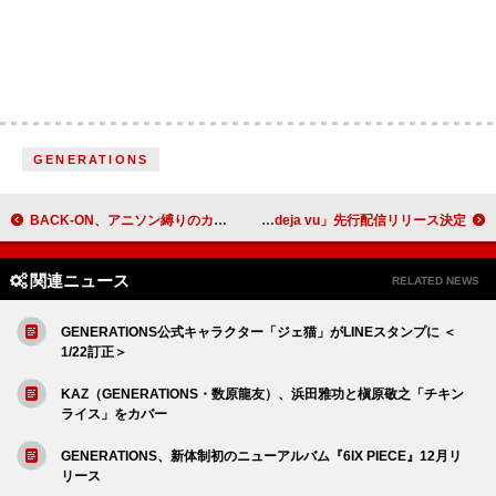
GENERATIONS
BACK-ON、アニソン縛りのカバー配信EP『ANIMANIA』リリース決定
汐れいら、EP『HB2U』から新曲「deja vu」先行配信リリース決定
関連ニュース
RELATED NEWS
GENERATIONS公式キャラクター「ジェ猫」がLINEスタンプに ＜
1/22訂正＞
KAZ（GENERATIONS・数原龍友）、浜田雅功と槇原敬之「チキン
ライス」をカバー
GENERATIONS、新体制初のニューアルバム『6IX PIECE』12月リ
リース