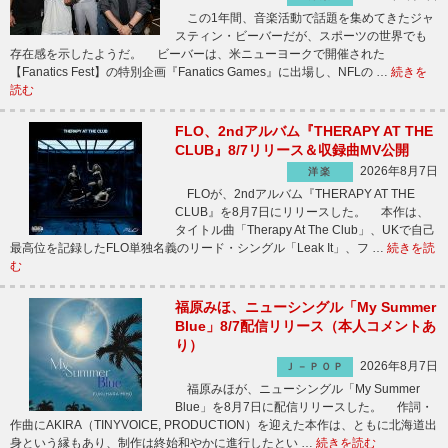
この1年間、音楽活動で話題を集めてきたジャ
スティン・ビーバーだが、スポーツの世界でも
存在感を示したようだ。 ビーバーは、米ニューヨークで開催された
【Fanatics Fest】の特別企画『Fanatics Games』に出場し、NFLの …
続きを
読む
FLO、2ndアルバム『THERAPY AT THE
CLUB』8/7リリース＆収録曲MV公開
2026年8月7日
洋楽
FLOが、2ndアルバム『THERAPY AT THE
CLUB』を8月7日にリリースした。 本作は、
タイトル曲「Therapy At The Club」、UKで自己
最高位を記録したFLO単独名義のリード・シングル「Leak It」、フ …
続きを読
む
福原みほ、ニューシングル「My Summer
Blue」8/7配信リリース（本人コメントあ
り）
2026年8月7日
Ｊ－ＰＯＰ
福原みほが、ニューシングル「My Summer
Blue」を8月7日に配信リリースした。 作詞・
作曲にAKIRA（TINYVOICE, PRODUCTION）を迎えた本作は、ともに北海道出
身という縁もあり、制作は終始和やかに進行したとい …
続きを読む