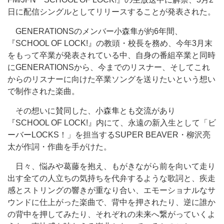
日に配信シングルとしてリリースすることが発表された。
GENERATIONSのメンバー小森隼が約6年間、
『SCHOOL OF LOCK!』の教頭・校長を務め、今年3月末
をもって卒業が発表されている中、自身の番組卒業と同時
にGENERATIONSから、今までのリスナー、そしてこれ
からのリスナーに向けた卒業ソングを送りたいという想い
で制作された楽曲。
その想いに賛同した、小森隼とも交流があり
『SCHOOL OF LOCK!』内にて、永遠の新入生として「ビ
ーバーLOCKS！」を担当するSUPER BEAVER・柳沢亮
太が作詞・作曲を手がけた。
日々、悩みや葛藤を抱え、もがきながら前を向いて走り
出す全ての人立ちの気持ちを代弁するような歌詞と、疾走
感とストリングの響きが重なり合い、エモーショナルなサ
ウンドに仕上がった楽曲で、背中を押されたり、逆に誰か
の背中を押してみたり、それぞれの未来へ繋がっていくよ