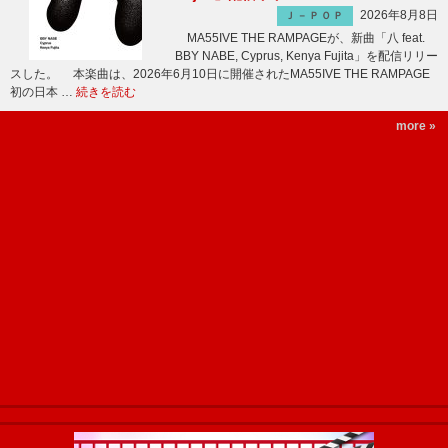
2026年8月8日
Ｊ－ＰＯＰ
MA55IVE THE RAMPAGEが、新曲「八 feat.
BBY NABE, Cyprus, Kenya Fujita」を配信リリー
スした。 本楽曲は、2026年6月10日に開催されたMA55IVE THE RAMPAGE
初の日本 …
続きを読む
more »