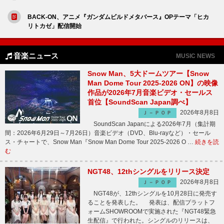
BACK-ON、アニメ『ガンダムビルドメタバース』OPテーマ「ヒカ
リトカゼ」配信開始
音楽ニュース
MUSIC NEWS
Snow Man、5大ドームツアー【Snow
Man Dome Tour 2025-2026 ON】の映像
作品が2026年7月音楽ビデオ・セールス
首位【SoundScan Japan調べ】
2026年8月8日
Ｊ－ＰＯＰ
SoundScan Japanによる2026年7月（集計期
間：2026年6月29日～7月26日）音楽ビデオ（DVD、Blu-rayなど）・セール
ス・チャートで、Snow Man『Snow Man Dome Tour 2025-2026 O …
続きを読
む
NGT48、12thシングルをリリース決定
2026年8月8日
Ｊ－ＰＯＰ
NGT48が、12thシングルを10月28日に発売す
ることを発表した。 発表は、配信プラットフ
ォームSHOWROOMで実施された『NGT48緊急
生配信』で行われた。シングルのリリースは、