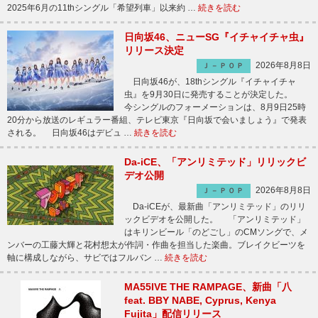
2025年6月の11thシングル「希望列車」以来約 …
続きを読む
日向坂46、ニューSG『イチャイチャ虫』
リリース決定
2026年8月8日
Ｊ－ＰＯＰ
日向坂46が、18thシングル『イチャイチャ
虫』を9月30日に発売することが決定した。
今シングルのフォーメーションは、8月9日25時
20分から放送のレギュラー番組、テレビ東京『日向坂で会いましょう』で発表
される。 日向坂46はデビュ …
続きを読む
Da-iCE、「アンリミテッド」リリックビ
デオ公開
2026年8月8日
Ｊ－ＰＯＰ
Da-iCEが、最新曲「アンリミテッド」のリリ
ックビデオを公開した。 「アンリミテッド」
はキリンビール「のどごし」のCMソングで、メ
ンバーの工藤大輝と花村想太が作詞・作曲を担当した楽曲。ブレイクビーツを
軸に構成しながら、サビではフルバン …
続きを読む
MA55IVE THE RAMPAGE、新曲「八
feat. BBY NABE, Cyprus, Kenya
Fujita」配信リリース