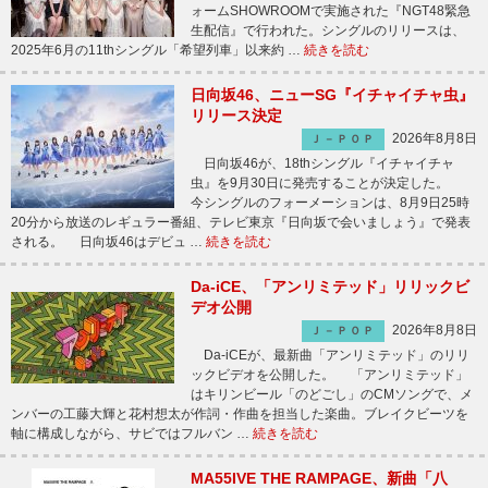
ォームSHOWROOMで実施された『NGT48緊急
生配信』で行われた。シングルのリリースは、
2025年6月の11thシングル「希望列車」以来約 …
続きを読む
日向坂46、ニューSG『イチャイチャ虫』
リリース決定
2026年8月8日
Ｊ－ＰＯＰ
日向坂46が、18thシングル『イチャイチャ
虫』を9月30日に発売することが決定した。
今シングルのフォーメーションは、8月9日25時
20分から放送のレギュラー番組、テレビ東京『日向坂で会いましょう』で発表
される。 日向坂46はデビュ …
続きを読む
Da-iCE、「アンリミテッド」リリックビ
デオ公開
2026年8月8日
Ｊ－ＰＯＰ
Da-iCEが、最新曲「アンリミテッド」のリリ
ックビデオを公開した。 「アンリミテッド」
はキリンビール「のどごし」のCMソングで、メ
ンバーの工藤大輝と花村想太が作詞・作曲を担当した楽曲。ブレイクビーツを
軸に構成しながら、サビではフルバン …
続きを読む
MA55IVE THE RAMPAGE、新曲「八