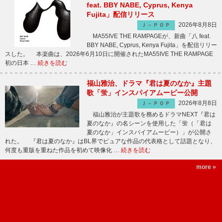
feat. BBY NABE, Cyprus, Kenya
Fujita」配信リリース
2026年8月8日
Ｊ－ＰＯＰ
MA55IVE THE RAMPAGEが、新曲「八 feat.
BBY NABE, Cyprus, Kenya Fujita」を配信リリー
スした。 本楽曲は、2026年6月10日に開催されたMA55IVE THE RAMPAGE
初の日本 …
続きを読む
福山雅治、ドラマ『君は夏のなか』主題
歌「蛍」インスパイアムービー公開
2026年8月8日
Ｊ－ＰＯＰ
福山雅治が主題歌を務めるドラマNEXT『君は
夏のなか』の名シーンを使用した「蛍（「君は
夏のなか」インスパイアムービー）」が公開さ
れた。 『君は夏のなか』はBL界でピュアな作品の代表格として話題となり、
何度も重版を重ねた作品を初めて映像化 …
続きを読む
more »