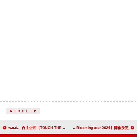
ＡＩＲＦＬＩＰ
w.o.d.、自主企画【TOUCH THE PINK MOON】ゲストアクト＆DJ解禁
Wienners、新体制始動ツアー【Blooming tour 2026】開催決定