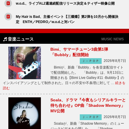
w.o.d.、ライブAL2週連続配信リリース決定＆ティザー映像公開
My Hair is Bad、主催イベント【三燦燦】第2弾を10月から開催決
定 ENTH／PEDRO／w.o.d.と対バン
音楽ニュース
MUSIC NEWS
Bimi、サマーチューン3曲第1弾
「Bubbly」配信開始
2026年8月7日
Ｊ－ＰＯＰ
Bimiが、新曲「Bubbly」を各音楽配信サイト
で配信開始した。 「Bubbly」は、9月13日に
開催される【Bimi Live Galley #11 -Bubbly-】の
インスパイアソングとして制作された。日々の不安や不条理に対して …
続きを
読む
Soala、ドラマ『今夜もシリアルキラーと
待ち合わせ』OP曲「Shadow Memory」
MV公開
2026年8月7日
Ｊ－ＰＯＰ
Soalaが、新曲「Shadow Memory」のミュー
ジックビデオを公開した。 「Shadow