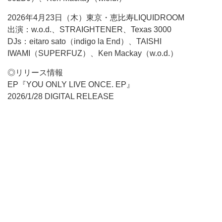
2026年4月23日（木）東京・恵比寿LIQUIDROOM
出演：w.o.d.、STRAIGHTENER、Texas 3000
DJs：eitaro sato（indigo la End）、TAISHI
IWAMI（SUPERFUZ）、Ken Mackay（w.o.d.）
◎リリース情報
EP『YOU ONLY LIVE ONCE. EP』
2026/1/28 DIGITAL RELEASE