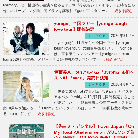
Memory」は、横山裕が主演を務めるドラマ『今夜もシリアルキラーと待ち合わ
せ』のオープニング曲。同ドラマは講談社『good!アフタヌーン …
続きを読む
yonige、全国ツアー【yonige tough
love tour】開催決定
2026年8月7日
Ｊ－ＰＯＰ
yonigeが、11月からの全国ツアー【yonige
tough love tour】の開催を発表した。 yonige
は、東名阪ワンマンツアー【yonige one man
tour 2026】を開幕。メジャー再契約後初のワンマンツアー …
続きを読む
伊藤美来、5thアルバム『39rpm』＆初ベ
ストAL『swirl』発売日決定
2026年8月7日
Ｊ－ＰＯＰ
伊藤美来が、5thアルバム『39rpm』とベスト
アルバム『swirl』を10月7日に同時発売すること
が決定した。 伊藤美来は今年アーティスト活
動10周年を迎える。『39rpm』というタイトルは、レコードの回転数を意味す
る「rpm」に、伊 …
続きを読む
【先ヨミ・デジタル】Travis Japan「On
My Road -Stadium ver.-」がDLソング首