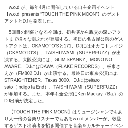
w.o.d.が、毎年4月に開催している自主企画イベント
【w.o.d. presents “TOUCH THE PINK MOON”】のゲスト
アクトとDJを発表した。
5回目の開催となる今回は、初共演から親交の深いアク
トまで様々な顔ぶれが登場する。初日の名古屋公演のゲス
トアクトは、OKAMOTO’Sと171、DJにはオカモトレイジ
（OKAMOTO’S）、TAISHI IWAMI（SUPERFUZZ）が出
演する。大阪公演には、GLIM SPANKY、MONO NO
AWARE、DJにはDAWA（FLAKE RECORDS）、板東さ
えか（FM802 DJ）が出演する。最終日の東京公演には、
STRAIGHTENER、Texas 3000、DJにはeitaro
sato（indigo la End）、TAISHI IWAMI（SUPERFUZZ）
が参加する。また、本年も全公演にKen Mackay（Ba.）の
DJ出演が決定した。
【TOUCH THE PINK MOON】はミュージシャンでもあ
り人一倍の音楽リスナーでもあるw.o.d.メンバーが、敬愛
するゲスト出演者を招き開催する音楽＆カルチャーイベン