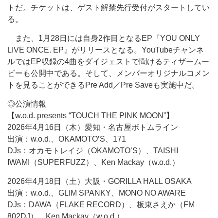
トだ。チケットは、ゲスト解禁先行受付がスタートしてい
る。
また、1月28日には自身2作目となるEP『YOU ONLY
LIVE ONCE. EP』がリリースとなる。YouTubeチャンネ
ルではEP収録の4曲をダイジェストで聞けるティザームー
ビーも公開中である。そして、メンバーオリジナルコメン
トを見ることができるPre Add／Pre Saveも実施中だ。
◎公演情報
【w.o.d. presents “TOUCH THE PINK MOON”】
2026年4月16日（木）愛知・名古屋ボトムライン
出演：w.o.d.、OKAMOTO’S、171
DJs：オカモトレイジ（OKAMOTO’S）、TAISHI
IWAMI（SUPERFUZZ）、Ken Mackay（w.o.d.）
2026年4月18日（土）大阪・GORILLA HALL OSAKA
出演：w.o.d.、GLIM SPANKY、MONO NO AWARE
DJs：DAWA（FLAKE RECORD）、板東さえか（FM
802DJ）、Ken Mackay（w.o.d.）