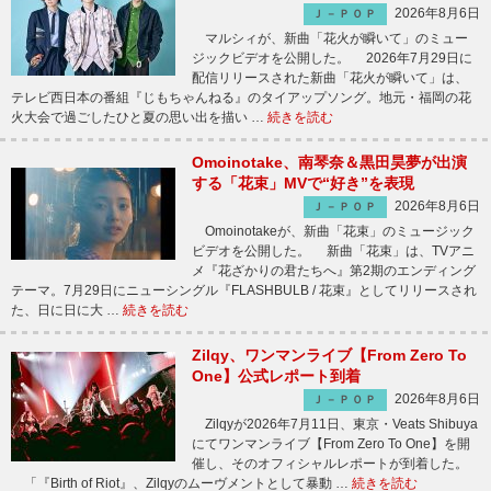
2026年8月6日
Ｊ－ＰＯＰ
マルシィが、新曲「花火が瞬いて」のミュー
ジックビデオを公開した。 2026年7月29日に
配信リリースされた新曲「花火が瞬いて」は、
テレビ西日本の番組『じもちゃんねる』のタイアップソング。地元・福岡の花
火大会で過ごしたひと夏の思い出を描い …
続きを読む
Omoinotake、南琴奈＆黒田昊夢が出演
する「花束」MVで“好き”を表現
2026年8月6日
Ｊ－ＰＯＰ
Omoinotakeが、新曲「花束」のミュージック
ビデオを公開した。 新曲「花束」は、TVアニ
メ『花ざかりの君たちへ』第2期のエンディング
テーマ。7月29日にニューシングル『FLASHBULB / 花束』としてリリースされ
た、日に日に大 …
続きを読む
Zilqy、ワンマンライブ【From Zero To
One】公式レポート到着
2026年8月6日
Ｊ－ＰＯＰ
Zilqyが2026年7月11日、東京・Veats Shibuya
にてワンマンライブ【From Zero To One】を開
催し、そのオフィシャルレポートが到着した。
「『Birth of Riot』、Zilqyのムーヴメントとして暴動 …
続きを読む