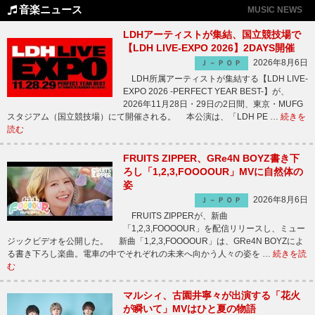
音楽ニュース
MUSIC NEWS
LDHアーティストが集結、国立競技場で
【LDH LIVE-EXPO 2026】2DAYS開催
2026年8月6日
Ｊ－ＰＯＰ
LDH所属アーティストが集結する【LDH LIVE-
EXPO 2026 -PERFECT YEAR BEST-】が、
2026年11月28日・29日の2日間、東京・MUFG
スタジアム（国立競技場）にて開催される。 本公演は、「LDH PE …
続きを
読む
FRUITS ZIPPER、GRe4N BOYZ書き下
ろし「1,2,3,FOOOOUR」MVに自然体の
姿
2026年8月6日
Ｊ－ＰＯＰ
FRUITS ZIPPERが、新曲
「1,2,3,FOOOOUR」を配信リリースし、ミュー
ジックビデオを公開した。 新曲「1,2,3,FOOOOUR」は、GRe4N BOYZによ
る書き下ろし楽曲。電車の中でそれぞれの未来へ向かう人々の姿を …
続きを読
む
マルシィ、古園井寧々が出演する「花火
が瞬いて」MVはひと夏の物語