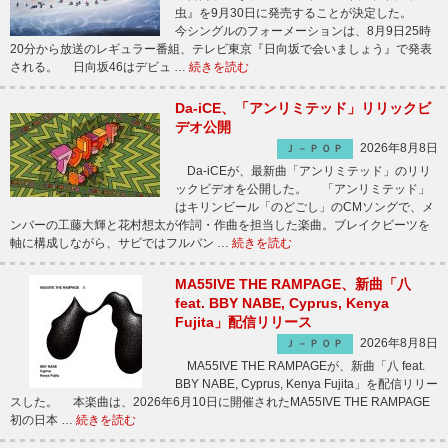
虫』を9月30日に発売することが決定した。
今シングルのフォーメーションは、8月9日25時
20分から放送のレギュラー番組、テレビ東京『日向坂で会いましょう』で発表
される。 日向坂46はデビュ …
続きを読む
Da-iCE、「アンリミテッド」リリックビ
デオ公開
2026年8月8日
Ｊ－ＰＯＰ
Da-iCEが、最新曲「アンリミテッド」のリリ
ックビデオを公開した。 「アンリミテッド」
はキリンビール「のどごし」のCMソングで、メ
ンバーの工藤大輝と花村想太が作詞・作曲を担当した楽曲。ブレイクビーツを
軸に構成しながら、サビではフルバン …
続きを読む
MA55IVE THE RAMPAGE、新曲「八
feat. BBY NABE, Cyprus, Kenya
Fujita」配信リリース
2026年8月8日
Ｊ－ＰＯＰ
MA55IVE THE RAMPAGEが、新曲「八 feat.
BBY NABE, Cyprus, Kenya Fujita」を配信リリー
スした。 本楽曲は、2026年6月10日に開催されたMA55IVE THE RAMPAGE
初の日本 …
続きを読む