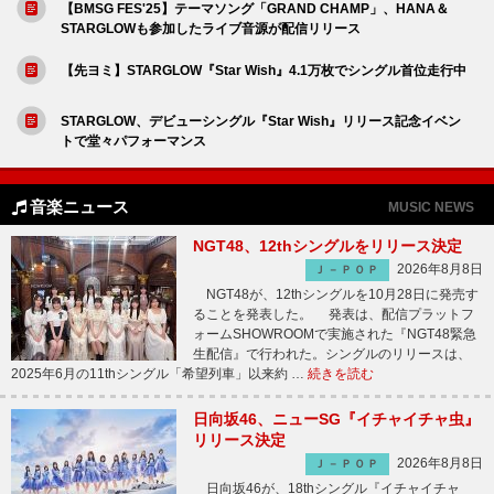
【BMSG FES'25】テーマソング「GRAND CHAMP」、HANA＆
STARGLOWも参加したライブ音源が配信リリース
【先ヨミ】STARGLOW『Star Wish』4.1万枚でシングル首位走行中
STARGLOW、デビューシングル『Star Wish』リリース記念イベン
トで堂々パフォーマンス
音楽ニュース
MUSIC NEWS
NGT48、12thシングルをリリース決定
2026年8月8日
Ｊ－ＰＯＰ
NGT48が、12thシングルを10月28日に発売す
ることを発表した。 発表は、配信プラットフ
ォームSHOWROOMで実施された『NGT48緊急
生配信』で行われた。シングルのリリースは、
2025年6月の11thシングル「希望列車」以来約 …
続きを読む
日向坂46、ニューSG『イチャイチャ虫』
リリース決定
2026年8月8日
Ｊ－ＰＯＰ
日向坂46が、18thシングル『イチャイチャ