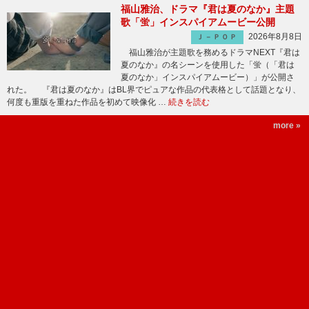
福山雅治、ドラマ『君は夏のなか』主題
歌「蛍」インスパイアムービー公開
2026年8月8日
Ｊ－ＰＯＰ
福山雅治が主題歌を務めるドラマNEXT『君は
夏のなか』の名シーンを使用した「蛍（「君は
夏のなか」インスパイアムービー）」が公開さ
れた。 『君は夏のなか』はBL界でピュアな作品の代表格として話題となり、
何度も重版を重ねた作品を初めて映像化 …
続きを読む
more »