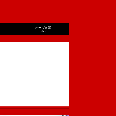
オーヴォ
OVO