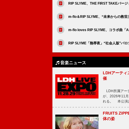
RIP SLYME、THE FIRST TAK
m-flo＆RIP SLYME、“未来からの救
m-flo loves RIP SLYME、コラボ
RIP SLYME「熱帯夜」“社会人版
音楽ニュース
LDHアーティス
催
LDH所属アーティス
が、2026年1
れる。 本公演は
FRUITS ZI
体の姿