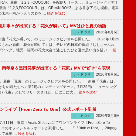
PPERが、新曲「1,2,3,FOOOOUR」を配信リリースし、ミュージックビデオ
「1,2,3,FOOOOUR」は、GRe4N BOYZによる書き下ろし楽曲。電車
の未来へ向かう人々の姿を …
続きを読む
園井寧々が出演する「花火が瞬いて」MVはひと夏の物語
2026年8月6日
Ｊ－ＰＯＰ
曲「花火が瞬いて」のミュージックビデオを公開した。 2026年7月29
スされた新曲「花火が瞬いて」は、テレビ西日本の番組『じもちゃんね
プソング。地元・福岡の花火大会で過ごしたひと夏の思い出を描い …
続
ake、南琴奈＆黒田昊夢が出演する「花束」MVで“好き”を表現
2026年8月6日
Ｊ－ＰＯＰ
keが、新曲「花束」のミュージックビデオを公開した。 新曲「花束」は、
かりの君たちへ』第2期のエンディングテーマ。7月29日にニューシング
LB / 花束』としてリリースされた、日に日に大 …
続きを読む
マンライブ【From Zero To One】公式レポート到着
2026年8月6日
Ｊ－ＰＯＰ
7月11日、東京・Veats Shibuyaにてワンマンライブ【From Zero To
そのオフィシャルレポートが到着した。 「『Birth of Riot』、Zilqyの
して暴動 …
続きを読む