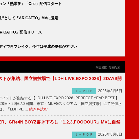
Eバージョン「熱帯夜」「One」配信スタート
世主”として「ARIGATTO」MVに登場
曲「ARIGATTO」配信リリース
”パロディで再ブレイク、今年は平成の夏歌がアツい
MUSIC NEWS
トが集結、国立競技場で【LDH LIVE-EXPO 2026】2DAYS開
2026年8月6日
Ｊ－ＰＯＰ
トが集結する【LDH LIVE-EXPO 2026 -PERFECT YEAR BEST-】
1月28日・29日の2日間、東京・MUFGスタジアム（国立競技場）にて開催さ
、「LDH PE …
続きを読む
PPER、GRe4N BOYZ書き下ろし「1,2,3,FOOOOUR」MVに自然
2026年8月6日
Ｊ－ＰＯＰ