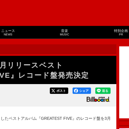
ニュース
音楽
特別企画
NEWS
MUSIC
PR
年7月リリースベスト
 FIVE』レコード盤発売決定
ポスト
シェア
送る
スしたベストアルバム『GREATEST FIVE』のレコード盤を3月