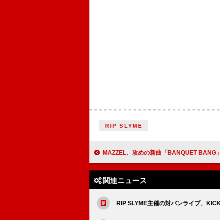
RIP SLYME
MAZZEL、攻めの新曲「BANQUET BANG」配
関連ニュース
RIP SLYME主催の対バンライブ、KICK T