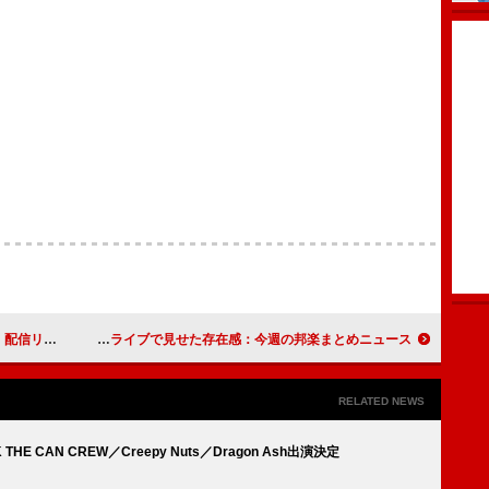
信リリース
Mrs. GREEN APPLE「lulu.」初登場1位、『呪術廻戦』「死滅回游 前編」楽曲担当のKing Gnuとjo0jiがチャートとライブで見せた存在感：今週の邦楽まとめニュース
RELATED NEWS
HE CAN CREW／Creepy Nuts／Dragon Ash出演決定