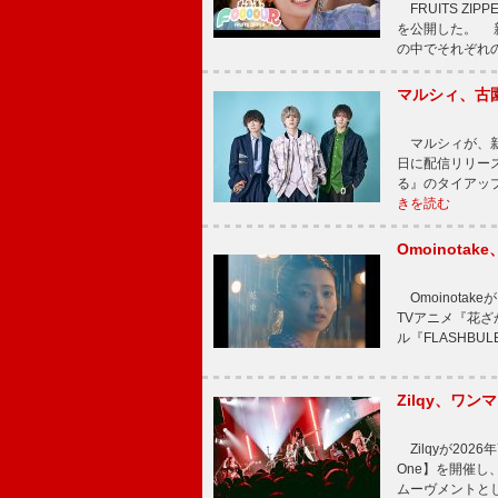
FRUITS ZI
を公開した。 新曲
の中でそれぞれ
マルシィ、古
マルシィが、新
日に配信リリー
る』のタイアッ
きを読む
Omoinot
Omoinota
TVアニメ『花ざ
ル『FLASHBU
Zilqy、ワン
Zilqyが2026年
One】を開催し、
ムーヴメントと