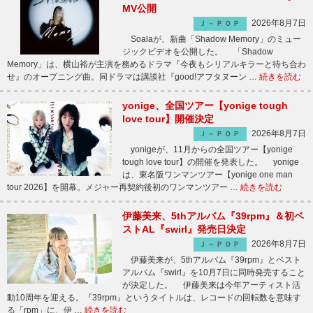
MV公開
2026年8月7日
Ｊ－ＰＯＰ
Soalaが、新曲「Shadow Memory」のミュー
ジックビデオを公開した。 「Shadow
Memory」は、横山裕が主演を務めるドラマ『今夜もシリアルキラーと待ち合わ
せ』のオープニング曲。同ドラマは講談社『good!アフタヌーン …
続きを読む
yonige、全国ツアー【yonige tough
love tour】開催決定
2026年8月7日
Ｊ－ＰＯＰ
yonigeが、11月からの全国ツアー【yonige
tough love tour】の開催を発表した。 yonige
は、東名阪ワンマンツアー【yonige one man
tour 2026】を開幕。メジャー再契約後初のワンマンツアー …
続きを読む
伊藤美来、5thアルバム『39rpm』＆初ベ
ストAL『swirl』発売日決定
2026年8月7日
Ｊ－ＰＯＰ
伊藤美来が、5thアルバム『39rpm』とベスト
アルバム『swirl』を10月7日に同時発売すること
が決定した。 伊藤美来は今年アーティスト活
動10周年を迎える。『39rpm』というタイトルは、レコードの回転数を意味す
る「rpm」に、伊 …
続きを読む