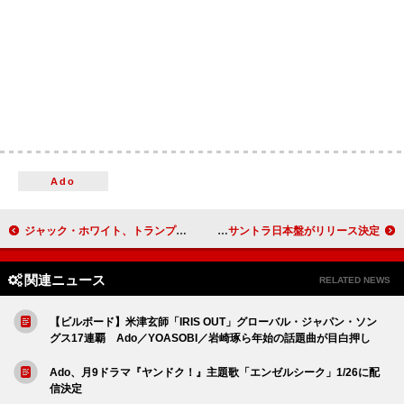
Ado
ジャック・ホワイト、トランプ大統領“就任1年の成果”会見をハルク風ジョークで皮肉「トランプ賢い、脳テスト合格、キリン言える」
映画『ウィキッド 永遠の約束』サントラ日本盤がリリース決定
関連ニュース
RELATED NEWS
【ビルボード】米津玄師「IRIS OUT」グローバル・ジャパン・ソン
グス17連覇 Ado／YOASOBI／岩崎琢ら年始の話題曲が目白押し
Ado、月9ドラマ『ヤンドク！』主題歌「エンゼルシーク」1/26に配
信決定