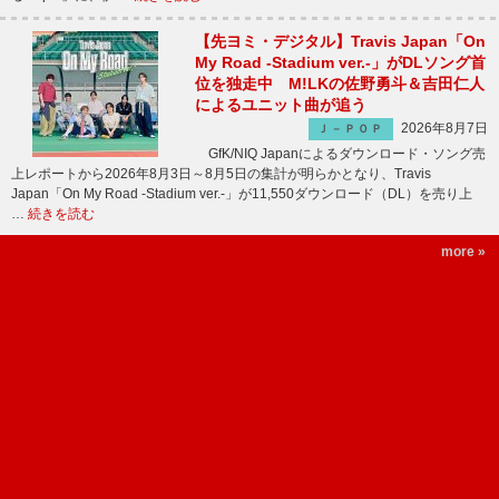
【先ヨミ・デジタル】Travis Japan「On
My Road -Stadium ver.-」がDLソング首
位を独走中 M!LKの佐野勇斗＆吉田仁人
によるユニット曲が追う
2026年8月7日
Ｊ－ＰＯＰ
GfK/NIQ Japanによるダウンロード・ソング売
上レポートから2026年8月3日～8月5日の集計が明らかとなり、Travis
Japan「On My Road -Stadium ver.-」が11,550ダウンロード（DL）を売り上
…
続きを読む
more »