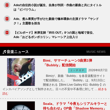
Adoの自伝的小説が誕生、自身が作詞・作曲の新曲と共にタイトル
は「ビバリウム」
Ado、煮ル果実が手がけた新曲で橋本環奈の主演ドラマ『ヤンド
ク！』主題歌を担当
【ビルボード】米津玄師「IRIS OUT」8つの国と地域で首位、
Ado「おどるポンポコリン」マレーシア上位入り
音楽ニュース
MUSIC NEWS
Bimi、サマーチューン3曲第1弾
「Bubbly」配信開始
2026年8月7日
Ｊ－ＰＯＰ
Bimiが、新曲「Bubbly」を各音楽配信サイト
で配信開始した。 「Bubbly」は、9月13日に
開催される【Bimi Live Galley #11 -Bubbly-】の
インスパイアソングとして制作された。日々の不安や不条理に対して …
続きを
読む
Soala、ドラマ『今夜もシリアルキラーと
待ち合わせ』OP曲「Shadow Memory」