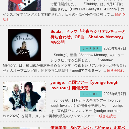
で配信開始した。 「Bubbly」は、9月13日に
開催される【Bimi Live Galley #11 -Bubbly-】の
インスパイアソングとして制作された。日々の不安や不条理に対して …
続きを
読む
Soala、ドラマ『今夜もシリアルキラーと
待ち合わせ』OP曲「Shadow Memory」
MV公開
2026年8月7日
Ｊ－ＰＯＰ
Soalaが、新曲「Shadow Memory」のミュー
ジックビデオを公開した。 「Shadow
Memory」は、横山裕が主演を務めるドラマ『今夜もシリアルキラーと待ち合わ
せ』のオープニング曲。同ドラマは講談社『good!アフタヌーン …
続きを読む
yonige、全国ツアー【yonige tough
love tour】開催決定
2026年8月7日
Ｊ－ＰＯＰ
yonigeが、11月からの全国ツアー【yonige
tough love tour】の開催を発表した。 yonige
は、東名阪ワンマンツアー【yonige one man
tour 2026】を開幕。メジャー再契約後初のワンマンツアー …
続きを読む
伊藤美来、5thアルバム『39rpm』＆初ベ