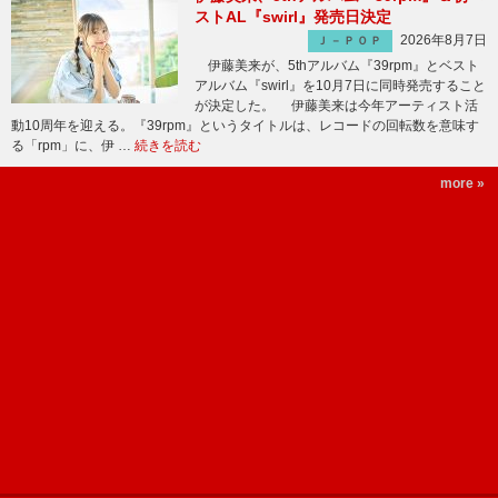
ストAL『swirl』発売日決定
2026年8月7日
Ｊ－ＰＯＰ
伊藤美来が、5thアルバム『39rpm』とベスト
アルバム『swirl』を10月7日に同時発売すること
が決定した。 伊藤美来は今年アーティスト活
動10周年を迎える。『39rpm』というタイトルは、レコードの回転数を意味す
る「rpm」に、伊 …
続きを読む
more »