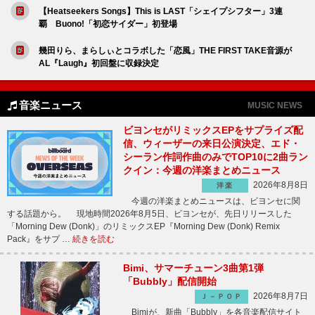
【Heatseekers Songs】This is LAST「シェイプシフター」3連
覇 Buono!「初恋サイダー」初登場
幾田りら、まらしぃとコラボした「恋風」THE FIRST TAKE音源が
AL『Laugh』初回盤に収録決定
音楽ニュース
MUSIC NEWS
ビヨンセがリミックスEPをサプライズ配
信、ウィーザーの来日公演決定、エド・
シーラン作詞作曲のみでTOP10に2曲ラン
クイン：今週の洋楽まとめニュース
2026年8月8日
洋楽
今週の洋楽まとめニュースは、ビヨンセに関
する話題から。 現地時間2026年8月5日、ビヨンセが、先日リリースした
「Morning Dew (Donk)」のリミックスEP『Morning Dew (Donk) Remix
Pack』をサプ …
続きを読む
Bimi、サマーチューン3曲第1弾
「Bubbly」配信開始
2026年8月7日
Ｊ－ＰＯＰ
Bimiが、新曲「Bubbly」を各音楽配信サイト