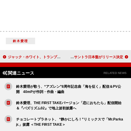
鈴木愛理
ジャック・ホワイト、トランプ大統領“就任1年の成果”会見をハルク風ジョークで皮肉「トランプ賢い、脳テスト合格、キリン言える」
映画『ウィキッド 永遠の約束』サントラ日本盤がリリース決定
関連ニュース
RELATED NEWS
鈴木愛理が歌う、“アズレン”8周年記念曲「海を征く」配信＆PV公
開 40mPが作詞・作曲・編曲
鈴木愛理、THE FIRST TAKEバージョン「恋におちたら」配信開始
＆『バズリズム02』で地上波初披露へ
チョコレートプラネット、 “静かにしろ！”リミックスで「Mr.Parka
jr.」披露 ＜THE FIRST TAKE＞