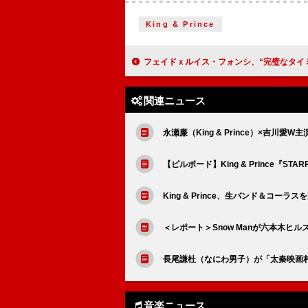
King & Prince
フェイドｘルイス・フォンシ、“完璧なタイミング”で実現したコ
関連ニュース
永瀬廉（King & Prince）×吉
【ビルボード】King & Prince『S
King & Prince、生バンド＆コーラ
＜レポート＞Snow Manが六本木ヒ
長尾謙杜（なにわ男子）が「太秦映画
音楽ニュース