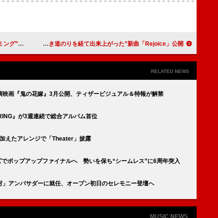
ラボ曲公開
デフ・レパード、“驚くべき道のりを経て出来上がった”新曲「Rejoice」公開
RELATED NEWS
川愛W主演映画『鬼の花嫁』3月公開、ティザービジュアル＆特報が解禁
TARRING』が3週連続で総合アルバム首位
スを加えたアレンジで「Theater」披露
ルズでポップアップファイナルへ 勢いを保ち“シームレス”に6周年突入
村」アンバサダーに就任、オープン初日のセレモニー登壇へ
MUSIC NEWS