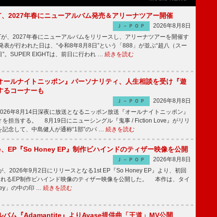
IGHT、2027年春にニューアルバム発売＆アリーナツアー開催
2026年8月8日
Ｊ－ＰＯＰ
GHTが、2027年春にニューアルバムをリリースし、アリーナツアーを開催す
表が行われた日は、“令和8年8月8日”という「888」が並ぶ“超八（スー
。SUPER EIGHTは、前日に行われ …
続きを読む
オールナイトニッポン』パーソナリティ、人生相談を受け『遊
するコーナーも
2026年8月8日
Ｊ－ＰＯＰ
026年8月14日深夜に放送となるニッポン放送『オールナイトニッポン』
担当する。 8月19日にニューシングル『鬼事 / Fiction Love』がリリ
記念して、中島健人が通称“1部”のパ …
続きを読む
rince、EP『So Honey EP』制作ビハインドのティザー映像を公開
2026年8月8日
Ｊ－ＰＯＰ
nceが、2026年9月2日にリリースとなる1st EP『So Honey EP』より、初回
されるEP制作ビハインド映像のティザー映像を公開した。 本作は、タイ
ney」の中の印 …
続きを読む
バム『Adamantite』よりAyase提供曲「王道」MV公開