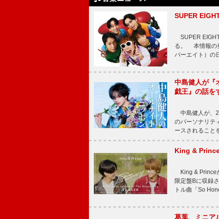
SUPER E
SUPER EI
る。 本情報の発
パーエイト）の日”
中島健人が『
戯王』の話を
中島健人が、2
のパーソナリティを
ースされることを
King & P
King & Pri
限定盤Bに収録
トル曲「So Ho
葛葉、ミニアル