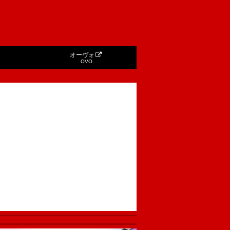
オーヴォ
OVO