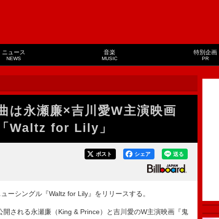
ニュース
音楽
特別企画
NEWS
MUSIC
PR
ce、新曲は永瀬廉×吉川愛W主演映画
tz for Lily」
ポスト
シェア
送る
にニューシングル『Waltz for Lily』をリリースする。
日に公開される永瀬廉（King & Prince）と吉川愛のW主演映画『鬼