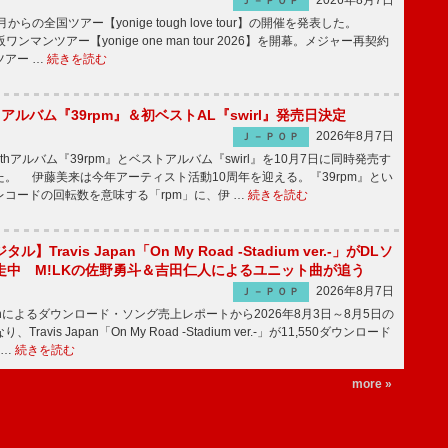
2026年8月7日
Ｊ－ＰＯＰ
月からの全国ツアー【yonige tough love tour】の開催を発表した。
阪ワンマンツアー【yonige one man tour 2026】を開幕。メジャー再契約
ツアー …
続きを読む
hアルバム『39rpm』＆初ベストAL『swirl』発売日決定
2026年8月7日
Ｊ－ＰＯＰ
hアルバム『39rpm』とベストアルバム『swirl』を10月7日に同時発売す
。 伊藤美来は今年アーティスト活動10周年を迎える。『39rpm』とい
コードの回転数を意味する「rpm」に、伊 …
続きを読む
】Travis Japan「On My Road -Stadium ver.-」がDLソ
走中 M!LKの佐野勇斗＆吉田仁人によるユニット曲が追う
2026年8月7日
Ｊ－ＰＯＰ
apanによるダウンロード・ソング売上レポートから2026年8月3日～8月5日の
ravis Japan「On My Road -Stadium ver.-」が11,550ダウンロード
 …
続きを読む
more »