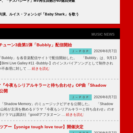
、「デスパシート」MV再生回数が80億回突破
共演、ルイス・フォンシが「Baby Shark」を歌う
MUSIC NEWS
ーチューン3曲第1弾「Bubbly」配信開始
2026年8月7日
Ｊ－ＰＯＰ
Bubbly」を各音楽配信サイトで配信開始した。 「Bubbly」は、9月13
mi Live Galley #11 -Bubbly-】のインスパイアソングとして制作され
や不条理に対して …
続きを読む
ラマ『今夜もシリアルキラーと待ち合わせ』OP曲「Shadow
V公開
2026年8月7日
Ｊ－ＰＯＰ
「Shadow Memory」のミュージックビデオを公開した。 「Shadow
、横山裕が主演を務めるドラマ『今夜もシリアルキラーと待ち合わせ』のオ
ドラマは講談社『good!アフタヌーン …
続きを読む
ツアー【yonige tough love tour】開催決定