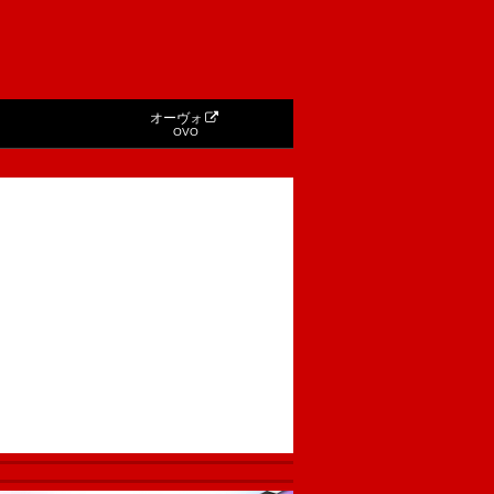
オーヴォ
OVO