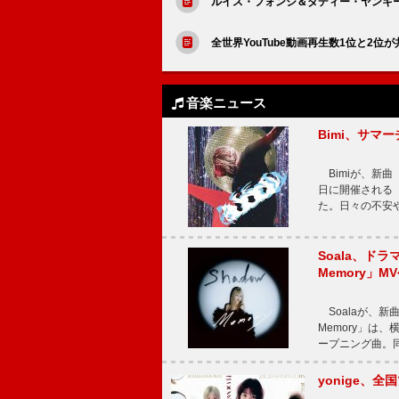
ルイス・フォンシ＆ダディー・ヤンキー
全世界YouTube動画再生数1位と2位が
音楽ニュース
Bimi、サマ
Bimiが、新曲「
日に開催される【Bi
た。日々の不安
Soala、ド
Memory」M
Soalaが、新曲
Memory」は
ープニング曲。同
yonige、全国