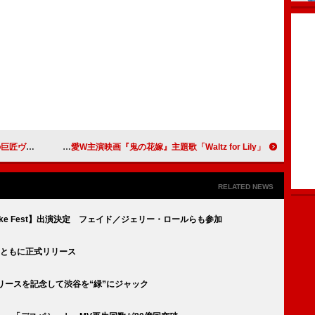
追悼を捧げる
King & Prince、新曲は永瀬廉×吉川愛W主演映画『鬼の花嫁』主題歌「Waltz for Lily」
RELATED NEWS
a Joke Fest】出演決定 フェイド／ジェリー・ロールらも参加
とともに正式リリース
r」リリースを記念して渋谷を“緑”にジャック