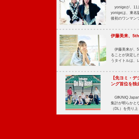
yonigeが、11
yonigeは、東名
後初のワンマン
伊藤美来、5t
伊藤美来が、5t
ることが決定した
うタイトルは、レ
【先ヨミ・デジタル
ング首位を独
GfK/NIQ J
集計が明らかとなり、T
（DL）を売り上