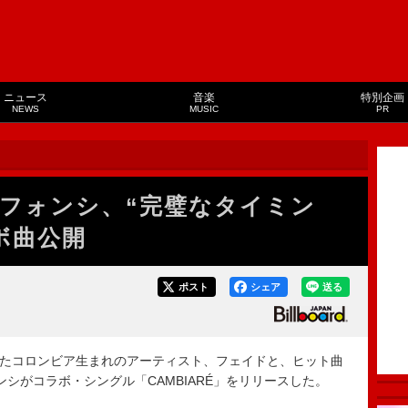
ニュース
音楽
特別企画
NEWS
MUSIC
PR
フォンシ、“完璧なタイミン
ボ曲公開
ポスト
シェア
送る
場したコロンビア生まれのアーティスト、フェイドと、ヒット曲
フォンシがコラボ・シングル「CAMBIARÉ」をリリースした。