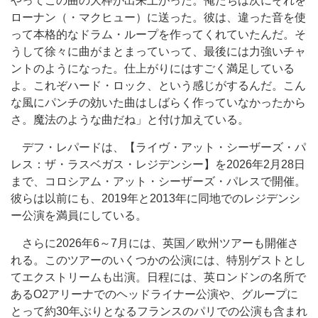
やってこの曲の大枠が出来上がった。俺たちは次にそれを
ローナン（・マクヒュー）に送った。彼は、違った音を使
って本格的なドラム・ループを作ってくれていたんだ。そ
うして徐々に曲がまとまっていって、最後には力強いチャ
ントのようになった。仕上がりにはすごく満足している
よ。これぞハード・ロック、という感じがするんだ。こん
な風にパンチの効いた曲はしばらく作っていなかったから
さ。魔法のような曲だね」と付け加えている。
デフ・レパードは、【ライヴ・アット・シーザーズ・パ
レス：ザ・ラスベガス・レジデンシー】を2026年2月28日
まで、コロシアム・アット・シーザーズ・パレスで開催。
彼らは以前にも、2019年と2013年に同地でのレジデンシ
ー公演を満員にしている。
さらに2026年6～7月には、英国／欧州ツアーも開催さ
れる。このツアーのいくつかの公演には、特別ゲストとし
てエクストリームも出演。日程には、英ロンドンの名所で
あるO2アリーナでのヘッドライナー公演や、グループに
とって約30年ぶりとなるフランスのパリでの公演も含まれ