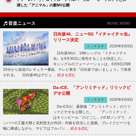
演した「アニマル」の新MV公開
音楽ニュース
MUSIC NEWS
日向坂46、ニューSG『イチャイチャ虫』
リリース決定
2026年8月8日
Ｊ－ＰＯＰ
日向坂46が、18thシングル『イチャイチャ
虫』を9月30日に発売することが決定した。
今シングルのフォーメーションは、8月9日25時
20分から放送のレギュラー番組、テレビ東京『日向坂で会いましょう』で発表
される。 日向坂46はデビュ …
続きを読む
Da-iCE、「アンリミテッド」リリックビ
デオ公開
2026年8月8日
Ｊ－ＰＯＰ
Da-iCEが、最新曲「アンリミテッド」のリリ
ックビデオを公開した。 「アンリミテッド」
はキリンビール「のどごし」のCMソングで、メ
ンバーの工藤大輝と花村想太が作詞・作曲を担当した楽曲。ブレイクビーツを
軸に構成しながら、サビではフルバン …
続きを読む