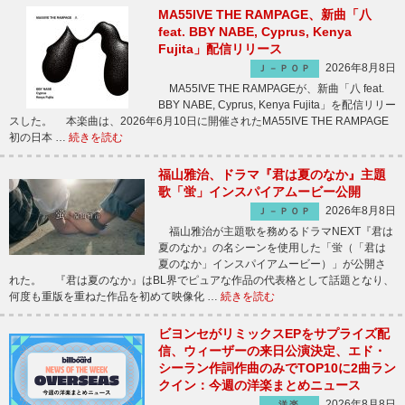
MA55IVE THE RAMPAGE、新曲「八
feat. BBY NABE, Cyprus, Kenya
Fujita」配信リリース
2026年8月8日
Ｊ－ＰＯＰ
MA55IVE THE RAMPAGEが、新曲「八 feat.
BBY NABE, Cyprus, Kenya Fujita」を配信リリー
スした。 本楽曲は、2026年6月10日に開催されたMA55IVE THE RAMPAGE
初の日本 …
続きを読む
福山雅治、ドラマ『君は夏のなか』主題
歌「蛍」インスパイアムービー公開
2026年8月8日
Ｊ－ＰＯＰ
福山雅治が主題歌を務めるドラマNEXT『君は
夏のなか』の名シーンを使用した「蛍（「君は
夏のなか」インスパイアムービー）」が公開さ
れた。 『君は夏のなか』はBL界でピュアな作品の代表格として話題となり、
何度も重版を重ねた作品を初めて映像化 …
続きを読む
ビヨンセがリミックスEPをサプライズ配
信、ウィーザーの来日公演決定、エド・
シーラン作詞作曲のみでTOP10に2曲ラン
クイン：今週の洋楽まとめニュース
2026年8月8日
洋楽