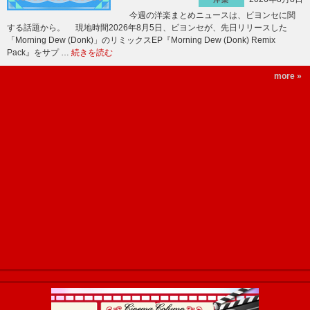
今週の洋楽まとめニュースは、ビヨンセに関
する話題から。 現地時間2026年8月5日、ビヨンセが、先日リリースした
「Morning Dew (Donk)」のリミックスEP『Morning Dew (Donk) Remix
Pack』をサプ …
続きを読む
more »