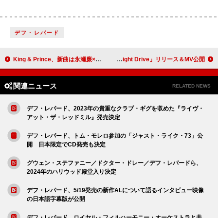
デフ・レパード
King & Prince、新曲は永瀬廉×吉川愛W主演映画『鬼の花嫁』主題歌「Waltz for Lily」
STUTS／ジュリア・ウー／プム・ヴィプリット、コラボ楽曲「Night Drive」リリース＆MV公開
関連ニュース
RELATED NEWS
デフ・レパード、2023年の貴重なクラブ・ギグを収めた『ライヴ・
アット・ザ・レッドミル』発売決定
デフ・レパード、トム・モレロ参加の「ジャスト・ライク・73」公
開 日本限定でCD発売も決定
グウェン・ステファニー／ドクター・ドレー／デフ・レパードら、
2024年のハリウッド殿堂入り決定
デフ・レパード、5/19発売の新作ALについて語るインタビュー映像
の日本語字幕版が公開
デフ・レパード、ロイヤル・フィルハーモニー・オーケストラと共