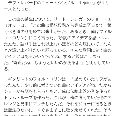
デフ・レパードのニュー・シングル「Rejoice」がリリ
ースとなった。
この曲の誕生について、リード・シンガーのジョー・エ
リオットは、「この曲は構想段階から完成に至るまで、驚
くべき道のりを経て出来上がった。あるとき、俺はフィル
（・コリン）にこう言った。“歌詞のアイデアを思いつい
たんだ。語り手はこれ以上ないほどのどん底にいて、なん
とか這い上がりたいと願っている。そんな歌詞に合う曲の
アイデアはあるかい？”ってね。すると彼はこう言っ
た。“奇遇だね。ちょうどいいのがあるよ”」と明かしてい
る。
ギタリストのフィル・コリンは、「温めていたリフがあ
ったんだ。少し前に考えついた曲のアイデアがね。だから
ジョーから話をもらったあと、俺は伝統楽器の音を使った
ドラム・ループを作った。これが、俺の考えていた他のア
レンジと見事にマッチしたんだ。それをジョーに送ると彼
は魔法みたいに、すぐさまそこに歌を乗せてくれた。そう