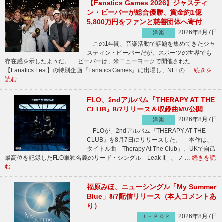
【Fanatics Games 2026】ジャスティ
ン・ビーバーが総合優勝、賞金約1億
5,800万円をファンと慈善団体へ寄付
2026年8月7日
洋楽
この1年間、音楽活動で話題を集めてきたジャ
スティン・ビーバーだが、スポーツの世界でも
存在感を示したようだ。 ビーバーは、米ニューヨークで開催された
【Fanatics Fest】の特別企画『Fanatics Games』に出場し、NFLの …
続きを
読む
FLO、2ndアルバム『THERAPY AT THE
CLUB』8/7リリース＆収録曲MV公開
2026年8月7日
洋楽
FLOが、2ndアルバム『THERAPY AT THE
CLUB』を8月7日にリリースした。 本作は、
タイトル曲「Therapy At The Club」、UKで自己
最高位を記録したFLO単独名義のリード・シングル「Leak It」、フ …
続きを読
む
福原みほ、ニューシングル「My Summer
Blue」8/7配信リリース（本人コメントあ
り）
2026年8月7日
Ｊ－ＰＯＰ