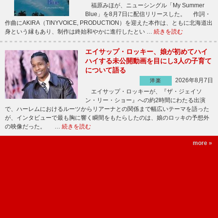
福原みほが、ニューシングル「My Summer
Blue」を8月7日に配信リリースした。 作詞・
作曲にAKIRA（TINYVOICE, PRODUCTION）を迎えた本作は、ともに北海道出
身という縁もあり、制作は終始和やかに進行したとい …
続きを読む
エイサップ・ロッキー、娘が初めてハイ
ハイする未公開動画を目にし3人の子育て
について語る
2026年8月7日
洋楽
エイサップ・ロッキーが、『ザ・ジェイソ
ン・リー・ショー』への約2時間にわたる出演
で、ハーレムにおけるルーツからリアーナとの関係まで幅広いテーマを語った
が、インタビューで最も胸に響く瞬間をもたらしたのは、娘のロッキの予想外
の映像だった。 …
続きを読む
more »