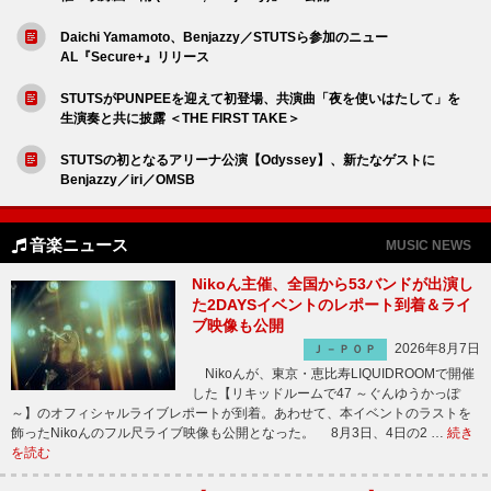
Daichi Yamamoto、Benjazzy／STUTSら参加のニュー
AL『Secure+』リリース
STUTSがPUNPEEを迎えて初登場、共演曲「夜を使いはたして」を
生演奏と共に披露 ＜THE FIRST TAKE＞
STUTSの初となるアリーナ公演【Odyssey】、新たなゲストに
Benjazzy／iri／OMSB
音楽ニュース
MUSIC NEWS
Nikoん主催、全国から53バンドが出演し
た2DAYSイベントのレポート到着＆ライ
ブ映像も公開
2026年8月7日
Ｊ－ＰＯＰ
Nikoんが、東京・恵比寿LIQUIDROOMで開催
した【リキッドルームで47 ～ぐんゆうかっぽ
～】のオフィシャルライブレポートが到着。あわせて、本イベントのラストを
飾ったNikoんのフル尺ライブ映像も公開となった。 8月3日、4日の2 …
続き
を読む