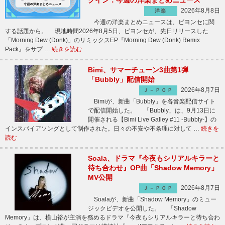
クイン：今週の洋楽まとめニュース
2026年8月8日
洋楽
今週の洋楽まとめニュースは、ビヨンセに関
する話題から。 現地時間2026年8月5日、ビヨンセが、先日リリースした
「Morning Dew (Donk)」のリミックスEP『Morning Dew (Donk) Remix
Pack』をサプ …
続きを読む
Bimi、サマーチューン3曲第1弾
「Bubbly」配信開始
2026年8月7日
Ｊ－ＰＯＰ
Bimiが、新曲「Bubbly」を各音楽配信サイト
で配信開始した。 「Bubbly」は、9月13日に
開催される【Bimi Live Galley #11 -Bubbly-】の
インスパイアソングとして制作された。日々の不安や不条理に対して …
続きを
読む
Soala、ドラマ『今夜もシリアルキラーと
待ち合わせ』OP曲「Shadow Memory」
MV公開
2026年8月7日
Ｊ－ＰＯＰ
Soalaが、新曲「Shadow Memory」のミュー
ジックビデオを公開した。 「Shadow
Memory」は、横山裕が主演を務めるドラマ『今夜もシリアルキラーと待ち合わ