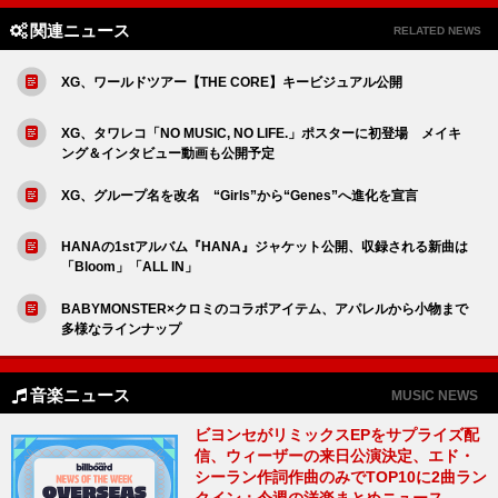
関連ニュース
RELATED NEWS
XG、ワールドツアー【THE CORE】キービジュアル公開
XG、タワレコ「NO MUSIC, NO LIFE.」ポスターに初登場 メイキ
ング＆インタビュー動画も公開予定
XG、グループ名を改名 “Girls”から“Genes”へ進化を宣言
HANAの1stアルバム『HANA』ジャケット公開、収録される新曲は
「Bloom」「ALL IN」
BABYMONSTER×クロミのコラボアイテム、アパレルから小物まで
多様なラインナップ
音楽ニュース
MUSIC NEWS
ビヨンセがリミックスEPをサプライズ配
信、ウィーザーの来日公演決定、エド・
シーラン作詞作曲のみでTOP10に2曲ラン