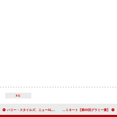
XG
ハリー・スタイルズ、ニューALより1stシングル「Aperture」を1/23にリリース
【第68回グラミー賞】サブリナ・カーペンターのパフォーマンス決定、計6部門ノミネート