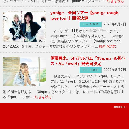
せ』のオープニング曲。同ドラマは講談社『good!アフタヌーン …
続きを読む
yonige、全国ツアー【yonige tough
love tour】開催決定
2026年8月7日
Ｊ－ＰＯＰ
yonigeが、11月からの全国ツアー【yonige
tough love tour】の開催を発表した。 yonige
は、東名阪ワンマンツアー【yonige one man
tour 2026】を開幕。メジャー再契約後初のワンマンツアー …
続きを読む
伊藤美来、5thアルバム『39rpm』＆初ベ
ストAL『swirl』発売日決定
2026年8月7日
Ｊ－ＰＯＰ
伊藤美来が、5thアルバム『39rpm』とベスト
アルバム『swirl』を10月7日に同時発売すること
が決定した。 伊藤美来は今年アーティスト活
動10周年を迎える。『39rpm』というタイトルは、レコードの回転数を意味す
る「rpm」に、伊 …
続きを読む
more »