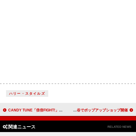
ハリー・スタイルズ
CANDY TUNE「倍倍FIGHT!」自身初のストリーミング累計1億回突破
XGの1stアルバム『THE CORE – 核』発売記念、渋谷でポップアップショップ開催
関連ニュース
RELATED NEWS