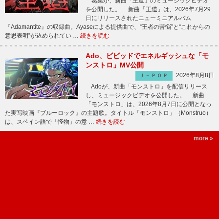
葛葉が、新曲「王道」のミュージックビデオ
を公開した。 新曲「王道」は、2026年7月29
日にリリースされたニューミニアルバム
『Adamantite』の収録曲。Ayaseによる提供曲で、“王者の苦悩”と“これからの
意思表明”が込められてい …
続きを読む
Ado、ビビッドでエネルギッシュな「モ
ンストロ」MV公開
2026年8月8日
Ｊ－ＰＯＰ
Adoが、新曲「モンストロ」を配信リリース
し、ミュージックビデオを公開した。 新曲
「モンストロ」は、2026年8月7日に公開となっ
た実写映画『ブルーロック』の主題歌。タイトル「モンストロ」（Monstruo）
は、スペイン語で「怪物」の意 …
続きを読む
more »