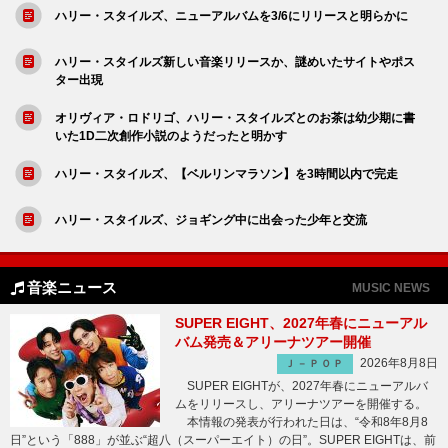
ハリー・スタイルズ、ニューアルバムを3/6にリリースと明らかに
ハリー・スタイルズ新しい音楽リリースか、謎めいたサイトやポス
ター出現
オリヴィア・ロドリゴ、ハリー・スタイルズとのお茶は幼少期に書
いた1D二次創作小説のようだったと明かす
ハリー・スタイルズ、【ベルリンマラソン】を3時間以内で完走
ハリー・スタイルズ、ジョギング中に出会った少年と交流
音楽ニュース
MUSIC NEWS
SUPER EIGHT、2027年春にニューアル
バム発売＆アリーナツアー開催
2026年8月8日
Ｊ－ＰＯＰ
SUPER EIGHTが、2027年春にニューアルバ
ムをリリースし、アリーナツアーを開催する。
本情報の発表が行われた日は、“令和8年8月8
日”という「888」が並ぶ“超八（スーパーエイト）の日”。SUPER EIGHTは、前