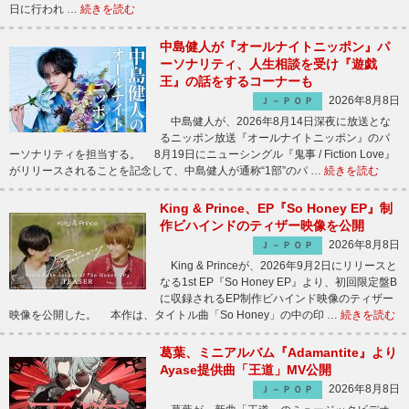
日に行われ …
続きを読む
中島健人が『オールナイトニッポン』パ
ーソナリティ、人生相談を受け『遊戯
王』の話をするコーナーも
2026年8月8日
Ｊ－ＰＯＰ
中島健人が、2026年8月14日深夜に放送とな
るニッポン放送『オールナイトニッポン』のパ
ーソナリティを担当する。 8月19日にニューシングル『鬼事 / Fiction Love』
がリリースされることを記念して、中島健人が通称“1部”のパ …
続きを読む
King & Prince、EP『So Honey EP』制
作ビハインドのティザー映像を公開
2026年8月8日
Ｊ－ＰＯＰ
King & Princeが、2026年9月2日にリリースと
なる1st EP『So Honey EP』より、初回限定盤B
に収録されるEP制作ビハインド映像のティザー
映像を公開した。 本作は、タイトル曲「So Honey」の中の印 …
続きを読む
葛葉、ミニアルバム『Adamantite』より
Ayase提供曲「王道」MV公開
2026年8月8日
Ｊ－ＰＯＰ