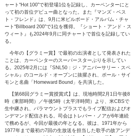
ャート“Hot 100”で初登場1位を記録し、カーペンターにと
って初の首位デビュー曲となった。また『マンズ・ベス
ト・フレンド』は、9月に米ビルボード・アルバム・チャ
ート“Billboard 200”で1位を獲得。『ショート・アンド・ス
ウィート』も2024年9月に同チャートで首位を記録してい
る。
今年の【グラミー賞】で最初の出演者として発表された
ことは、カーペンターのスーパースターぶりを示してい
る。2025年2月には『SNL50：ジ・アニバーサリー・スペ
シャル』のコールド・オープンに抜擢され、ポール・サイ
モンと名曲「Homeward Bound」を共演した。
【第68回グラミー賞授賞式】は、現地時間2月1日午後8
時（東部時間）／午後5時（太平洋時間）より、米CBSで
生中継され、パラマウントプラスでもライブ配信およびオ
ンデマンド配信される。司会はトレバー・ノアが6年連続
で務めるが、今回が最後の年となる。彼は、1971年から
1977年まで最初の7回の生放送を担当した歌手の故アンデ