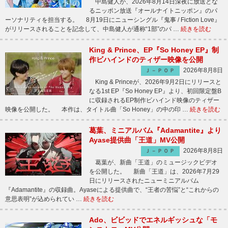
中島健人が、2026年8月14日深夜に放送とな
るニッポン放送『オールナイトニッポン』のパ
ーソナリティを担当する。 8月19日にニューシングル『鬼事 / Fiction Love』
がリリースされることを記念して、中島健人が通称“1部”のパ …
続きを読む
King & Prince、EP『So Honey EP』制
作ビハインドのティザー映像を公開
2026年8月8日
Ｊ－ＰＯＰ
King & Princeが、2026年9月2日にリリースと
なる1st EP『So Honey EP』より、初回限定盤B
に収録されるEP制作ビハインド映像のティザー
映像を公開した。 本作は、タイトル曲「So Honey」の中の印 …
続きを読む
葛葉、ミニアルバム『Adamantite』より
Ayase提供曲「王道」MV公開
2026年8月8日
Ｊ－ＰＯＰ
葛葉が、新曲「王道」のミュージックビデオ
を公開した。 新曲「王道」は、2026年7月29
日にリリースされたニューミニアルバム
『Adamantite』の収録曲。Ayaseによる提供曲で、“王者の苦悩”と“これからの
意思表明”が込められてい …
続きを読む
Ado、ビビッドでエネルギッシュな「モ