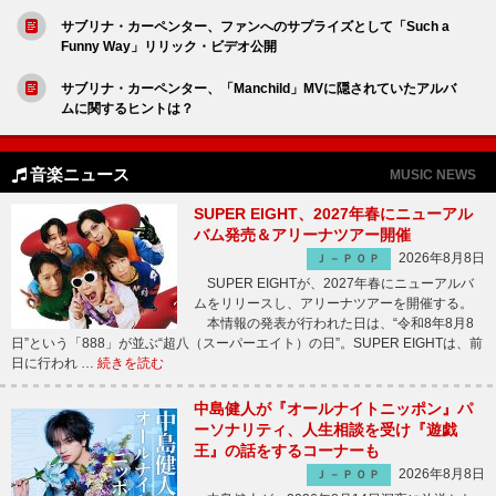
サブリナ・カーペンター、ファンへのサプライズとして「Such a
Funny Way」リリック・ビデオ公開
サブリナ・カーペンター、「Manchild」MVに隠されていたアルバ
ムに関するヒントは？
音楽ニュース
MUSIC NEWS
SUPER EIGHT、2027年春にニューアル
バム発売＆アリーナツアー開催
2026年8月8日
Ｊ－ＰＯＰ
SUPER EIGHTが、2027年春にニューアルバ
ムをリリースし、アリーナツアーを開催する。
本情報の発表が行われた日は、“令和8年8月8
日”という「888」が並ぶ“超八（スーパーエイト）の日”。SUPER EIGHTは、前
日に行われ …
続きを読む
中島健人が『オールナイトニッポン』パ
ーソナリティ、人生相談を受け『遊戯
王』の話をするコーナーも
2026年8月8日
Ｊ－ＰＯＰ