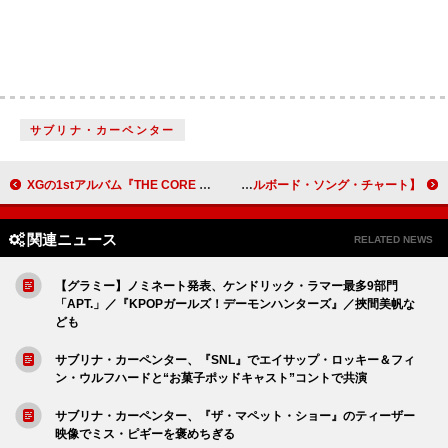
サブリナ・カーペンター
XGの1stアルバム『THE CORE – 核』発売記念、渋谷でポップアップショップ開催
【米ビルボード・ソング・チャート】ブルーノ・マーズ、「アイ・ジャスト・マイト」で通算10曲目の首位
関連ニュース
RELATED NEWS
【グラミー】ノミネート発表、ケンドリック・ラマー最多9部門
「APT.」／『KPOPガールズ！デーモンハンターズ』／挾間美帆な
ども
サブリナ・カーペンター、『SNL』でエイサップ・ロッキー＆フィ
ン・ウルフハードと“お菓子ポッドキャスト”コントで共演
サブリナ・カーペンター、『ザ・マペット・ショー』のティーザー
映像でミス・ピギーを褒めちぎる