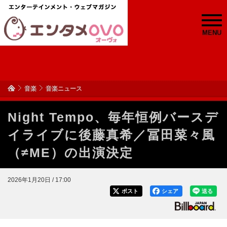
MENU
音楽
音楽ニュース
Night Tempo、毎年恒例バースデ
イライブに後藤真希／冨田菜々風
（≠ME）の出演決定
2026年1月20日 / 17:00
ポスト
シェア
送る