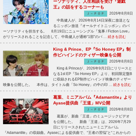
ーソナリティ、人生相談を受け『遊戯
王』の話をするコーナーも
2026年8月8日
Ｊ－ＰＯＰ
中島健人が、2026年8月14日深夜に放送とな
るニッポン放送『オールナイトニッポン』のパ
ーソナリティを担当する。 8月19日にニューシングル『鬼事 / Fiction Love』
がリリースされることを記念して、中島健人が通称“1部”のパ …
続きを読む
King & Prince、EP『So Honey EP』制
作ビハインドのティザー映像を公開
2026年8月8日
Ｊ－ＰＯＰ
King & Princeが、2026年9月2日にリリースと
なる1st EP『So Honey EP』より、初回限定盤B
に収録されるEP制作ビハインド映像のティザー
映像を公開した。 本作は、タイトル曲「So Honey」の中の印 …
続きを読む
葛葉、ミニアルバム『Adamantite』より
Ayase提供曲「王道」MV公開
2026年8月8日
Ｊ－ＰＯＰ
葛葉が、新曲「王道」のミュージックビデオ
を公開した。 新曲「王道」は、2026年7月29
日にリリースされたニューミニアルバム
『Adamantite』の収録曲。Ayaseによる提供曲で、“王者の苦悩”と“これからの