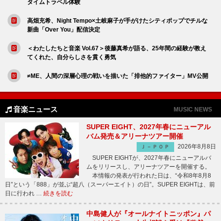
タイムトラベル体験
高畑充希、Night Tempo×土岐麻子が手がけたシティポップでチルな
新曲「Over You」配信決定
＜わたしたちと音楽 Vol.67＞後藤真希が語る、25年間の経験が教え
てくれた、自分らしさを貫く勇気
≠ME、人間の深層心理の戦いを描いた「排他的ファイター」MV公開
音楽ニュース
MUSIC NEWS
SUPER EIGHT、2027年春にニューアル
バム発売＆アリーナツアー開催
2026年8月8日
Ｊ－ＰＯＰ
SUPER EIGHTが、2027年春にニューアルバ
ムをリリースし、アリーナツアーを開催する。
本情報の発表が行われた日は、“令和8年8月8
日”という「888」が並ぶ“超八（スーパーエイト）の日”。SUPER EIGHTは、前
日に行われ …
続きを読む
中島健人が『オールナイトニッポン』パ