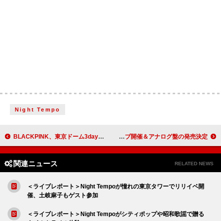
Night Tempo
BLACKPINK、東京ドーム3daysで16.5万人動員＆全国4大タワーを同時ライトアップ
PUFFY、30周年を祝しデビュー日にアニバーサリーライブ開催＆アナログ盤の発売決定
関連ニュース
RELATED NEWS
＜ライブレポート＞Night Tempoが憧れの東京タワーでリリイベ開
催、土岐麻子もゲスト参加
＜ライブレポート＞Night Tempoがシティポップや昭和歌謡で贈る