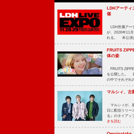
LDHアーティス
催
LDH所属アーティス
が、2026年1
れる。 本公演は
FRUITS ZI
体の姿
FRUITS ZI
を公開した。 新曲
の中でそれぞれ
マルシィ、古
マルシィが、新
日に配信リリー
る』のタイアッ
きを読む
Omoinot