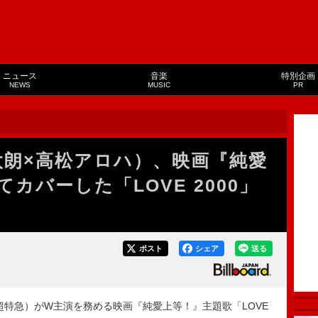
ニュース
音楽
特別企画
NEWS
MUSIC
PR
柔太朗×高松アロハ）、映画『純愛
カバーした「LOVE 2000」
ポスト
シェア
送る
超特急）がW主演を務める映画『純愛上等！』主題歌「LOVE