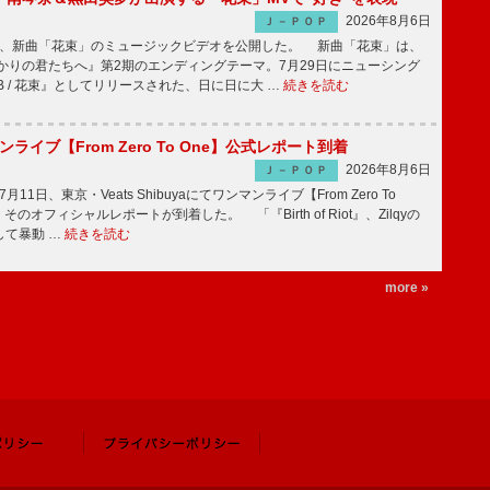
2026年8月6日
Ｊ－ＰＯＰ
keが、新曲「花束」のミュージックビデオを公開した。 新曲「花束」は、
かりの君たちへ』第2期のエンディングテーマ。7月29日にニューシング
LB / 花束』としてリリースされた、日に日に大 …
続きを読む
マンライブ【From Zero To One】公式レポート到着
2026年8月6日
Ｊ－ＰＯＰ
7月11日、東京・Veats Shibuyaにてワンマンライブ【From Zero To
そのオフィシャルレポートが到着した。 「『Birth of Riot』、Zilqyの
して暴動 …
続きを読む
more »