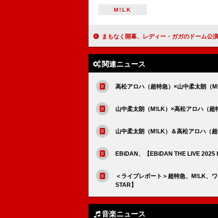
M!LK
まもなく開幕、レディー・ガガのドーム公演 追加
関連ニュース
高松アロハ（超特急）×山中柔太朗（M
山中柔太朗（M!LK）×高松アロハ（
山中柔太朗（M!LK）＆高松アロハ（
EBiDAN、【EBiDAN THE LIVE 2
＜ライブレポート＞超特急、M!LK、ワンエンら
STAR】
音楽ニュース