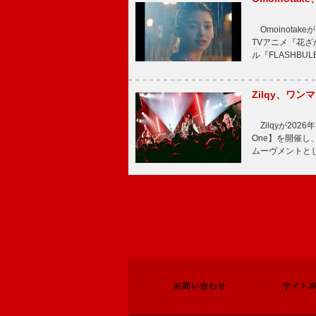
Omoinota
TVアニメ『花ざ
ル『FLASHBU
Zilqy、ワン
Zilqyが2026年
One】を開催し、
ムーヴメントと