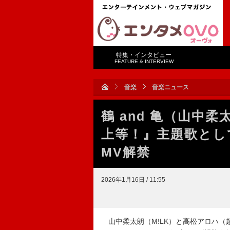
特集・インタビュー
FEATURE & INTERVIEW
音楽
音楽ニュース
鶴 and 亀（山中
上等！』主題歌として
MV解禁
2026年1月16日 / 11:55
山中柔太朗（M!LK）と高松アロハ（