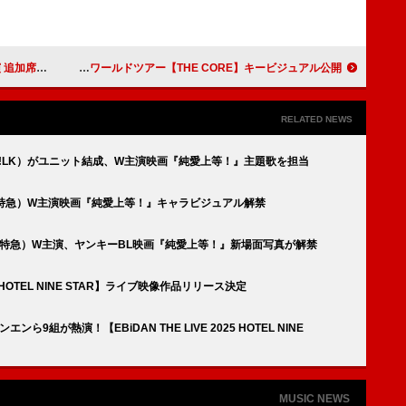
席が販売に
XG、ワールドツアー【THE CORE】キービジュアル公開
RELATED NEWS
!LK）がユニット結成、W主演映画『純愛上等！』主題歌を担当
超特急）W主演映画『純愛上等！』キャラビジュアル解禁
超特急）W主演、ヤンキーBL映画『純愛上等！』新場面写真が解禁
025 HOTEL NINE STAR】ライブ映像作品リリース決定
9組が熱演！【EBiDAN THE LIVE 2025 HOTEL NINE
MUSIC NEWS