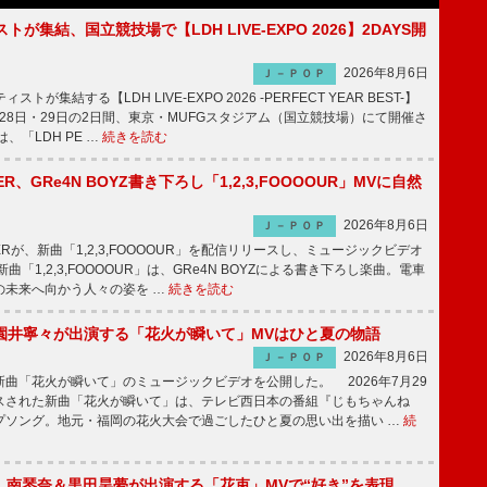
トが集結、国立競技場で【LDH LIVE-EXPO 2026】2DAYS開
2026年8月6日
Ｊ－ＰＯＰ
トが集結する【LDH LIVE-EXPO 2026 -PERFECT YEAR BEST-】
1月28日・29日の2日間、東京・MUFGスタジアム（国立競技場）にて開催さ
、「LDH PE …
続きを読む
PPER、GRe4N BOYZ書き下ろし「1,2,3,FOOOOUR」MVに自然
2026年8月6日
Ｊ－ＰＯＰ
PPERが、新曲「1,2,3,FOOOOUR」を配信リリースし、ミュージックビデオ
「1,2,3,FOOOOUR」は、GRe4N BOYZによる書き下ろし楽曲。電車
の未来へ向かう人々の姿を …
続きを読む
園井寧々が出演する「花火が瞬いて」MVはひと夏の物語
2026年8月6日
Ｊ－ＰＯＰ
曲「花火が瞬いて」のミュージックビデオを公開した。 2026年7月29
スされた新曲「花火が瞬いて」は、テレビ西日本の番組『じもちゃんね
プソング。地元・福岡の花火大会で過ごしたひと夏の思い出を描い …
続
ake、南琴奈＆黒田昊夢が出演する「花束」MVで“好き”を表現