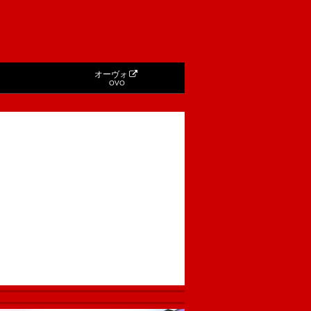
オーヴォ
OVO