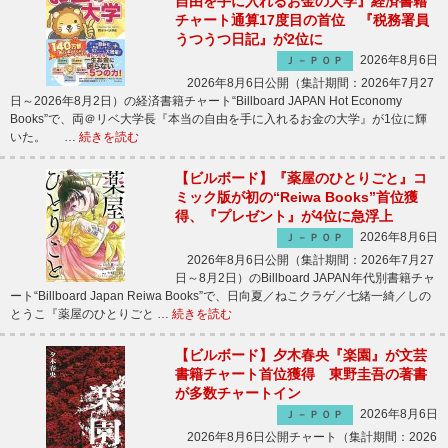
自由を手に入れるお金の大学』経済書籍
チャート通算17度目の首位 『税務署員
うつうつ日記』が2位に
2026年8月6日
Ｊ－ＰＯＰ
2026年8月6日公開（集計期間：2026年7月27
日～2026年8月2日）の経済書籍チャート“Billboard JAPAN Hot Economy
Books”で、両＠リベ大学長『本当の自由を手に入れるお金の大学』が1位に輝
いた。 …
続きを読む
【ビルボード】『薬屋のひとりごと』コ
ミック版が初の“Reiwa Books”首位獲
得、『プレゼント』が4位に急浮上
2026年8月6日
Ｊ－ＰＯＰ
2026年8月6日公開（集計期間：2026年7月27
日～8月2日）のBillboard JAPAN年代別書籍チャ
ート“Billboard Japan Reiwa Books”で、日向夏／ねこクラゲ／七緒一綺／しの
とうこ『薬屋のひとりごと …
続きを読む
【ビルボード】夕木春央『楽園』が文芸
書籍チャート首位獲得 東野圭吾の著書
が多数チャートイン
2026年8月6日
Ｊ－ＰＯＰ
2026年8月6日公開チャート（集計期間：2026