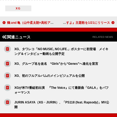
XG
鶴 and 亀（山中柔太朗×高松アロハ）、映画『純愛上等！』主題歌としてカバーした「LOVE 2000」MV解禁
My Hair is Bad、松田龍平主演ドラマ『探偵さん、リュック開いてますよ』主題歌を1/21にリリース
関連ニュース
RELATED NEWS
XG、タワレコ「NO MUSIC, NO LIFE.」ポスターに初登場 メイキ
ング＆インタビュー動画も公開予定
XG、グループ名を改名 “Girls”から“Genes”へ進化を宣言
XG、初のフルアルバムのメインビジュアルを公開
XGが米TV番組初出演 『The Voice』にて最新曲「GALA」をパフ
ォーマンス
JURIN ASAYA（XG・JURIN）、「PS118 (feat. Rapsody)」MV公
開