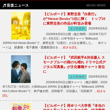
音楽ニュース
MUSIC NEWS
【ビルボード】東野圭吾『白夜行』
が“Heisei Books”1位に輝く トップ10
に東野圭吾の作品が軒並み登場
2026年8月6日
Ｊ－ＰＯＰ
2026年8月6日公開（集計期間：2026年7月27
日～8月2日）の年号別チャート“Billboard
JAPAN Hot Heisei Books”で、東野圭吾『白夜行』が1位を獲得した。 本チャ
ートは、紙書籍・電子書籍・図書館貸出を …
続きを読む
【ビルボード】『武田航平&渋谷謙人 ス
モークブルーの雨のち晴れ ドラマ公式デ
ジタル写真集』が文化書籍チャート首位
に
2026年8月6日
Ｊ－ＰＯＰ
2026年8月6日公開チャート（集計期間：2026
年7月27日～8月2日）のBillboard JAPAN 文化書籍チャート“Billboard JAPAN
Hot Culture Books”で、神戸健太郎、武田航平、渋谷謙人『武田航平 …
続きを
読む
【ビルボード】両＠リベ大学長『本当の