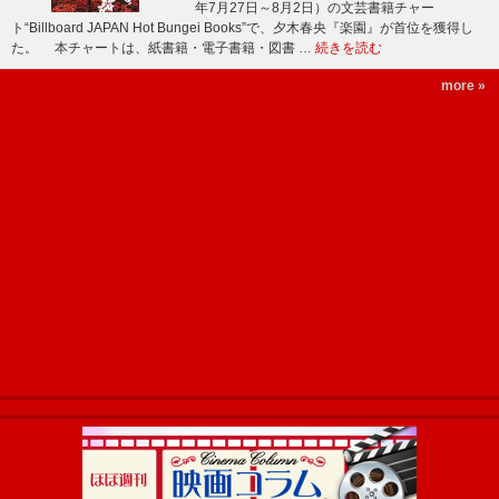
年7月27日～8月2日）の文芸書籍チャー
ト“Billboard JAPAN Hot Bungei Books”で、夕木春央『楽園』が首位を獲得し
た。 本チャートは、紙書籍・電子書籍・図書 …
続きを読む
more »