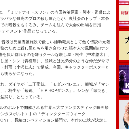
作は、『ミッドナイトスワン』の内田英治原案・脚本・監督によ
バラバラな孤高のプロの殺し屋たちが、裏社会のトップ・本条
会での暗殺をもくろみ、チームを組んで大会の出場を目指
ーテイメント”作品となっている。
、普段は児童養護施設で優しい補助職員として働く伝説の元殺
任務のために殺し屋たちを引き合わせた張本人で風間組のナン
傷を負い群れるのを嫌うクールな殺し屋・桐生（中本悠太）、
殺し屋・シン（青柳翔）、熊城とは兄弟分のような仲だが今で
派・村雨（小沢仁志）で構成。今回、キャラクターポスターと
ルも明らかになった。
れ、ダイヤが「二丁拳銃」「モダンバレエ」。熊城が「マシ
。桐生が「短銃」「HIP HOPダンス」。シンが「頭突き」
「盆踊り」となっている。
ガルのポルトで開催される世界三大ファンタスティック映画祭
ァンタスポルト）】の「ディレクターズウィーク
AL SECTION）」長編コンペティション部門で、本作の上映が決定し