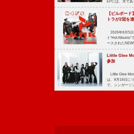
EPには、夫であ
【ビルボード
トラが2冠を
2026年8月5
ト“Hot Alb
ースされたNEW
Little Gl
参加
Little Gle
は、9月16日に
で、シンガーソン