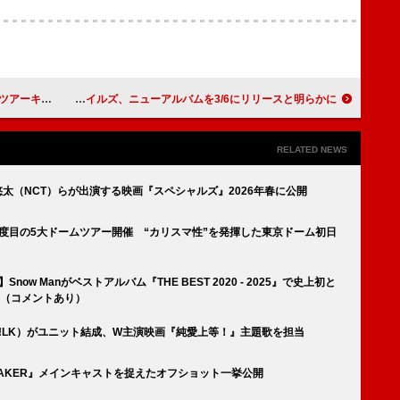
ル、対バン発表
ハリー・スタイルズ、ニューアルバムを3/6にリリースと明らかに
RELATED NEWS
本悠太（NCT）らが出演する映画『スペシャルズ』2026年春に公開
身2度目の5大ドームツアー開催 “カリスマ性”を発揮した東京ドーム初日
s】Snow Manがベストアルバム『THE BEST 2020 - 2025』で史上初と
に（コメントあり）
!LK）がユニット結成、W主演映画『純愛上等！』主題歌を担当
 BREAKER』メインキャストを捉えたオフショット一挙公開