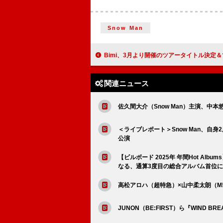
Snow Man
Bimi、3月より開催のツアータイトル決定＆ツアーキービジュア
関連ニュース
佐久間大介（Snow Man）主演、中
＜ライブレポート＞Snow Man、自
公演
【ビルボード 2025年 年間Hot Album
なる、通算3度目の総合アルバム首位
高松アロハ（超特急）×山中柔太朗（M
JUNON（BE:FIRST）ら『WIND