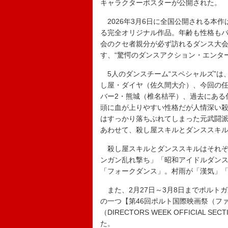
キャラクターポスターが公開された。
2026年3月6日に全国公開される本
る完全オリジナル作品。年齢も性格も
会のクセ者親分が必ず訪れるダンス大
す、“驚愕のダンスアクション・エンタ
5人のダンスチーム“スペシャルズ”は
し屋・ダイヤ（佐久間大介）、今回の
バー2・熊城（椎名桔平）、過去にある
頭に血が上りやすい性格だが人情深い
はすっかり落ちぶれてしまった元武闘
あわせて、殺し屋スキルとダンススキ
殺し屋スキルとダンススキルはそれぞ
ンガン乱れ撃ち」「昭和アイドルダンス」
「フォークダンス」。村雨が「漢気」
また、2月27日～3月8日までポルト
の一つ【第46回ポルト国際映画祭（フ
（DIRECTORS WEEK OFFICI
た。