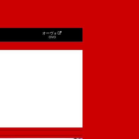
オーヴォ
OVO