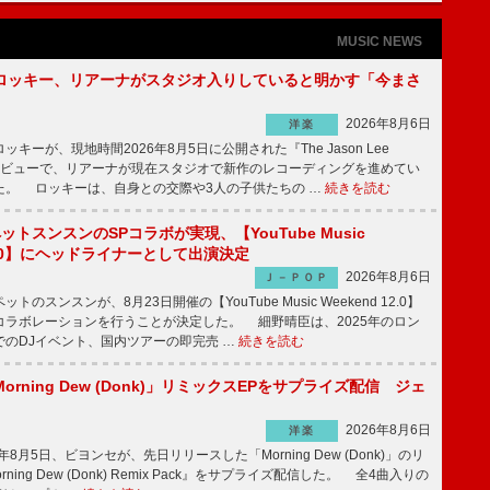
MUSIC NEWS
ロッキー、リアーナがスタジオ入りしていると明かす「今まさ
2026年8月6日
洋楽
ーが、現地時間2026年8月5日に公開された『The Jason Lee
ンタビューで、リアーナが現在スタジオで新作のレコーディングを進めてい
た。 ロッキーは、自身との交際や3人の子供たちの …
続きを読む
ットスンスンのSPコラボが実現、【YouTube Music
 12.0】にヘッドライナーとして出演決定
2026年8月6日
Ｊ－ＰＯＰ
のスンスンが、8月23日開催の【YouTube Music Weekend 12.0】
コラボレーションを行うことが決定した。 細野晴臣は、2025年のロン
でのDJイベント、国内ツアーの即完売 …
続きを読む
rning Dew (Donk)」リミックスEPをサプライズ配信 ジェ
2026年8月6日
洋楽
8月5日、ビヨンセが、先日リリースした「Morning Dew (Donk)」のリ
ning Dew (Donk) Remix Pack』をサプライズ配信した。 全4曲入りの