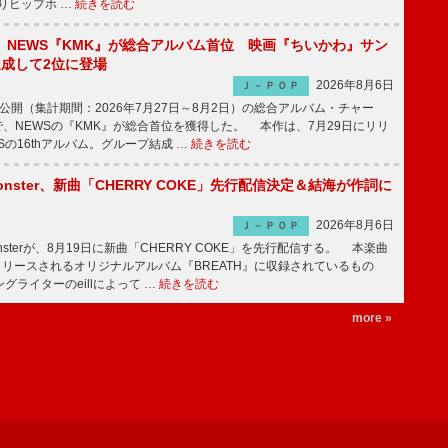
りヒップホ …
続きを読む
】NEWS『KMK』が総合アルバム首位 映画『ちいかわ』サン
達成して2位に登場
2026年8月6日
Ｊ－ＰＯＰ
日公開（集計期間：2026年7月27日～8月2日）の総合アルバム・チャー
ums”で、NEWSの『KMK』が総合首位を獲得した。 本作は、7月29日にリリ
Sの16thアルバム。グループ結成 …
続きを読む
ee Monster、新曲「CHERRY COKE」先行配信決定＆結海が作詞に
2026年8月6日
Ｊ－ＰＯＰ
e Monsterが、8月19日に新曲「CHERRY COKE」を先行配信する。 本楽曲
リリースされるオリジナルアルバム『BREATH』に収録されているもの
グライターのeillによって …
続きを読む
more »