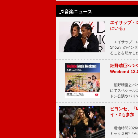
音楽ニュース
エイサップ・
にいる」
エイサップ・ロッキ
Show』のイ
ることを明かし
細野晴臣×パペ
Weekend
細野晴臣とパペット
にてスペシャル
ドン公演やパリ
ビヨンセ、「Mo
イ・Zも参加
現地時間2026年
ミックスEP『Mor