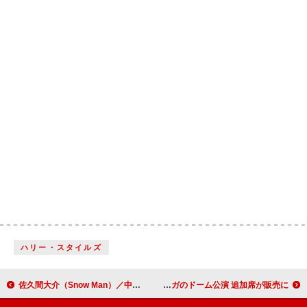
ハリー・スタイルズ
佐久間大介（Snow Man）／中本悠太（NCT）らの“スキル”も判明、映画『スペシャルズ』キャラクターポスターで
まもなく開幕、レディー・ガガのドーム公演 追加席が販売に