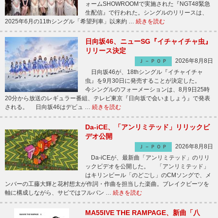
ォームSHOWROOMで実施された『NGT48緊急
生配信』で行われた。シングルのリリースは、
2025年6月の11thシングル「希望列車」以来約 …
続きを読む
日向坂46、ニューSG『イチャイチャ虫』
リリース決定
2026年8月8日
Ｊ－ＰＯＰ
日向坂46が、18thシングル『イチャイチャ
虫』を9月30日に発売することが決定した。
今シングルのフォーメーションは、8月9日25時
20分から放送のレギュラー番組、テレビ東京『日向坂で会いましょう』で発表
される。 日向坂46はデビュ …
続きを読む
Da-iCE、「アンリミテッド」リリックビ
デオ公開
2026年8月8日
Ｊ－ＰＯＰ
Da-iCEが、最新曲「アンリミテッド」のリリ
ックビデオを公開した。 「アンリミテッド」
はキリンビール「のどごし」のCMソングで、メ
ンバーの工藤大輝と花村想太が作詞・作曲を担当した楽曲。ブレイクビーツを
軸に構成しながら、サビではフルバン …
続きを読む
MA55IVE THE RAMPAGE、新曲「八