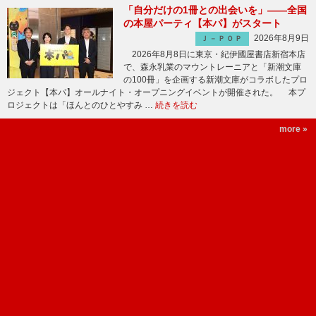
「自分だけの1冊との出会いを」――全国
の本屋パーティ【本パ】がスタート
2026年8月9日
Ｊ－ＰＯＰ
2026年8月8日に東京・紀伊國屋書店新宿本店
で、森永乳業のマウントレーニアと「新潮文庫
の100冊」を企画する新潮文庫がコラボしたプロ
ジェクト【本パ】オールナイト・オープニングイベントが開催された。 本プ
ロジェクトは「ほんとのひとやすみ …
続きを読む
more »