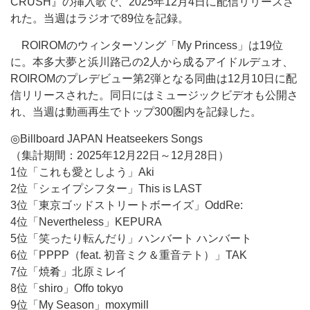
CRUSH』の挿入歌で、2025年12月4日に配信リリースさ
れた。当週はラジオで89位を記録。
ROIROMのウィンターソング「My Princess」は19位
に。本多大夢と浜川路己の2人から成るアイドルデュオ、
ROIROMのプレデビュー第2弾となる同曲は12月10日に配
信リリースされた。同日にはミュージックビデオも公開さ
れ、当週は動画再生でトップ300圏内を記録した。
◎Billboard JAPAN Heatseekers Songs
（集計期間：2025年12月22日～12月28日）
1位「これも愛としよう」Aki
2位「シェイプシフター」This is LAST
3位「東京ゴッドストリートボーイズ」OddRe:
4位「Nevertheless」KEPURA
5位「笑ったり転んだり」ハンバート ハンバート
6位「PPPP（feat. 初音ミク＆重音テト）」TAK
7位「焼肴」北原ミレイ
8位「shiro」Offo tokyo
9位「My Season」moxymill