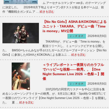
ム アーセナルコマンダー ver.β』のテーマソング
に決定した。 2026年8月下旬よりオープンβテストが始まる本ゲームは、前
作『機動戦士ガンダム ア …
続きを読む
【No No Girls】ASHA＆KOKONAによる
ユニット・TAKARA、デビュー曲「Time
is money」MV公開
2026年8月9日
Ｊ－ＰＯＰ
TAKARAが、デビュー曲「Time is money」を
配信リリースし、ミュージックビデオを公開し
た。 BMSG×ちゃんみなが手がけたガールズグループオーディション【No No
Girls】に参加したASHAとKOKONAによる新ユニ …
続きを読む
＜ライブレポート＞一夜限りのカラフル
でハッピーな祝祭――映秀。、【One
Night Summer Live 2026 ～色祭～】開
催
2026年8月9日
Ｊ－ＰＯＰ
10代20代の同世代リスナーを中心に注目を集
めるシンガーソングライターの映秀。が、8月1日に東京・Spotify O-WESTにて
一夜限りのワンマンライブ【One Night Summer Live 2026 ～色祭～】を開催し
た。 夏 …
続きを読む