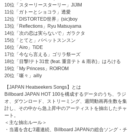
10位「スターリースターリー」JIJIM
11位「ガトーとショコラ」透愛
12位「DISTORTED世界」(sic)boy
13位「Reflections」Ryu Matsuyama
14位「次の恋は実らないで」ガラクタ
15位「とてと」パペットスンスン
16位「Airo」TiDE
17位「今なら言える」ゴリラ祭ーズ
18位「目撃!テト31世 (feat. 重音テト & 雨衣)」はろける
19位「My Princess」ROIROM
20位「噺々」ailly
【JAPAN Heatseekers Songs】とは
Billboard JAPAN HOT 100を構成するデータのうち、ラジ
オ、ダウンロード、ストリーミング、週間動画再生数を集
計し、その中から急上昇中のアーティストを抽出したチャ
ート。
＜主な抽出ルール＞
・当週を含む3週連続、Billboard JAPANの総合ソング・チ