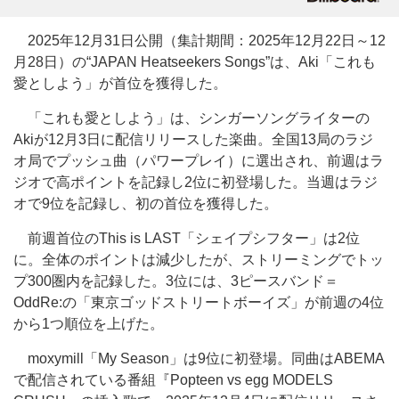
2025年12月31日公開（集計期間：2025年12月22日～12
月28日）の“JAPAN Heatseekers Songs”は、Aki「これも
愛としよう」が首位を獲得した。
「これも愛としよう」は、シンガーソングライターの
Akiが12月3日に配信リリースした楽曲。全国13局のラジ
オ局でプッシュ曲（パワープレイ）に選出され、前週はラ
ジオで高ポイントを記録し2位に初登場した。当週はラジ
オで9位を記録し、初の首位を獲得した。
前週首位のThis is LAST「シェイプシフター」は2位
に。全体のポイントは減少したが、ストリーミングでトッ
プ300圏内を記録した。3位には、3ピースバンド＝
OddRe:の「東京ゴッドストリートボーイズ」が前週の4位
から1つ順位を上げた。
moxymill「My Season」は9位に初登場。同曲はABEMA
で配信されている番組『Popteen vs egg MODELS