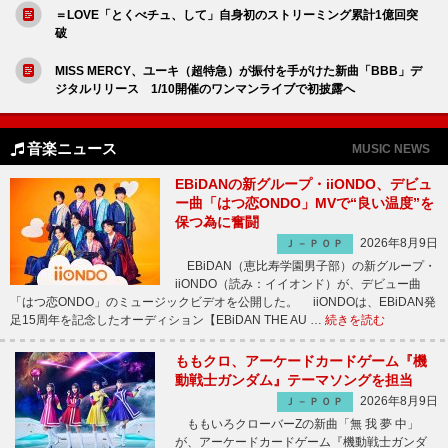
＝LOVE「とくべチュ、して」自身初のストリーミング累計1億回突
破
MISS MERCY、ユーキ（超特急）が振付を手がけた新曲「BBB」デ
ジタルリリース 1/10開催のワンマンライブで初披露へ
音楽ニュース
MUSIC NEWS
EBiDANの新グループ・iiONDO、デビュ
ー曲「はつ恋ONDO」MVで“良い温度”を
保つ為に奮闘
2026年8月9日
Ｊ－ＰＯＰ
EBiDAN（恵比寿学園男子部）の新グループ・
iiONDO（読み：イイオンド）が、デビュー曲
「はつ恋ONDO」のミュージックビデオを公開した。 iiONDOは、EBiDAN発
足15周年を記念したオーディション【EBiDAN THE AU …
続きを読む
ももクロ、アーケードカードゲーム『機
動戦士ガンダム』テーマソングを担当
2026年8月9日
Ｊ－ＰＯＰ
ももいろクローバーZの新曲「無 我 夢 中」
が、アーケードカードゲーム『機動戦士ガンダ