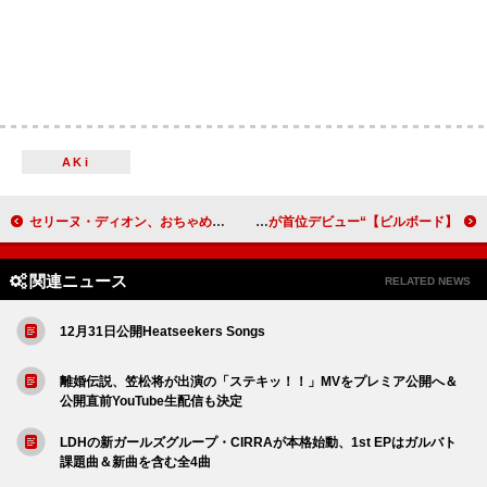
AKi
セリーヌ・ディオン、おちゃめな動画でTikTokに参戦「突然、私クールになってる」
【ビルボード】“ニコニコ VOCALOID SONGS TOP20”、2026年第一週はMARETU「ファシネイター」が首位デビュー
関連ニュース
RELATED NEWS
12月31日公開Heatseekers Songs
離婚伝説、笠松将が出演の「ステキッ！！」MVをプレミア公開へ＆
公開直前YouTube生配信も決定
LDHの新ガールズグループ・CIRRAが本格始動、1st EPはガルバト
課題曲＆新曲を含む全4曲