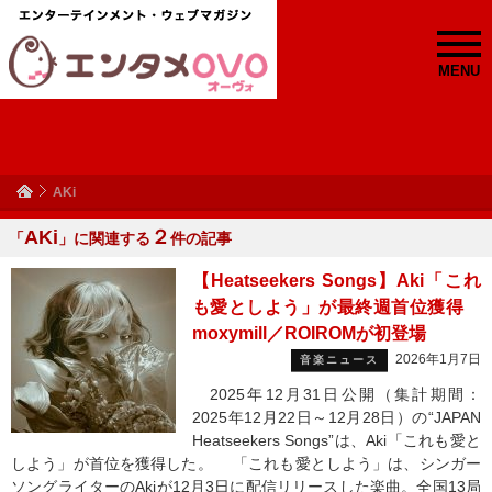
MENU
AKi
AKi
２
「
」に関連する
件の記事
【Heatseekers Songs】Aki「これ
も愛としよう」が最終週首位獲得
moxymill／ROIROMが初登場
2026年1月7日
音楽ニュース
2025年12月31日公開（集計期間：
2025年12月22日～12月28日）の“JAPAN
Heatseekers Songs”は、Aki「これも愛と
しよう」が首位を獲得した。 「これも愛としよう」は、シンガー
ソングライターのAkiが12月3日に配信リリースした楽曲。全国13局