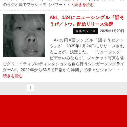
のラジオ局でプッシュ曲（パワー・・・
続きを読む
Aki、1/24にニューシングル『話そ
うぜ／トウ』配信リリース決定
2025年1月20日
音楽ニュース
Akiの両A面シングル『話そうぜ／ト
ウ』が、2025年1月24日にリリースされ
ることが、決定した。 ミュージック・
ビデオのみならず、ジャケット写真を含
むクリエイティブのディレクションも自ら行うシンガーソングライ
ターAki。2022年からSNSで邦楽から洋楽まで様々なジャン・・・
続きを読む
1