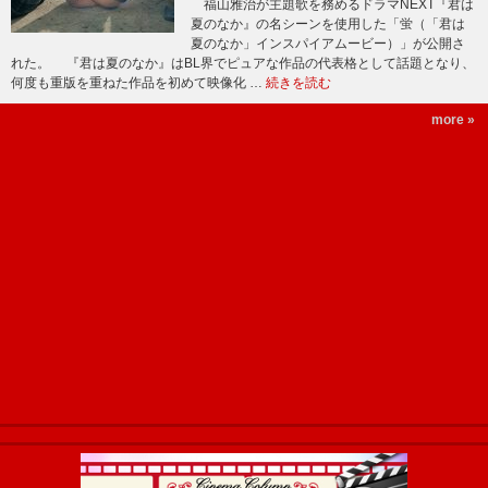
福山雅治が主題歌を務めるドラマNEXT『君は
夏のなか』の名シーンを使用した「蛍（「君は
夏のなか」インスパイアムービー）」が公開さ
れた。 『君は夏のなか』はBL界でピュアな作品の代表格として話題となり、
何度も重版を重ねた作品を初めて映像化 …
続きを読む
more »