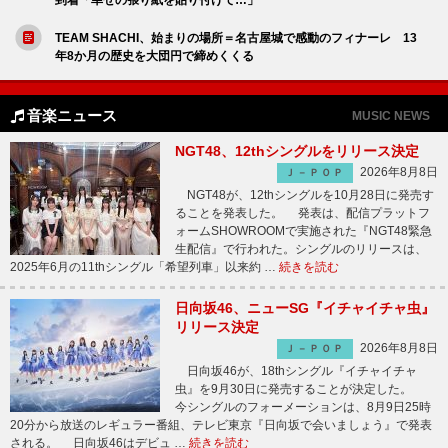
TEAM SHACHI、始まりの場所＝名古屋城で感動のフィナーレ 13
年8か月の歴史を大団円で締めくくる
音楽ニュース
MUSIC NEWS
NGT48、12thシングルをリリース決定
2026年8月8日
Ｊ－ＰＯＰ
NGT48が、12thシングルを10月28日に発売す
ることを発表した。 発表は、配信プラットフ
ォームSHOWROOMで実施された『NGT48緊急
生配信』で行われた。シングルのリリースは、
2025年6月の11thシングル「希望列車」以来約 …
続きを読む
日向坂46、ニューSG『イチャイチャ虫』
リリース決定
2026年8月8日
Ｊ－ＰＯＰ
日向坂46が、18thシングル『イチャイチャ
虫』を9月30日に発売することが決定した。
今シングルのフォーメーションは、8月9日25時
20分から放送のレギュラー番組、テレビ東京『日向坂で会いましょう』で発表
される。 日向坂46はデビュ …
続きを読む