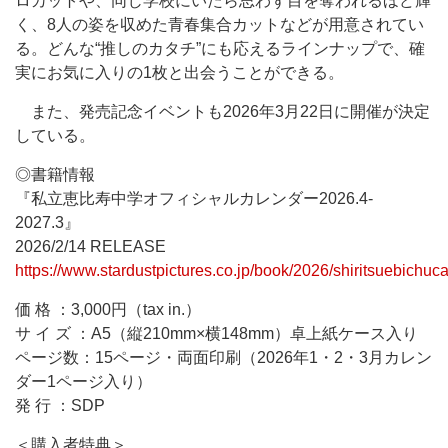
ロカットや、同じ学校にいたら思わず目を奪われるほど輝
く、8人の姿を収めた青春集合カットなどが用意されてい
る。どんな“推しのカタチ”にも応えるラインナップで、確
実にお気に入りの1枚と出会うことができる。
また、発売記念イベントも2026年3月22日に開催が決定
している。
◎書籍情報
『私立恵比寿中学オフィシャルカレンダー2026.4-
2027.3』
2026/2/14 RELEASE
https://www.stardustpictures.co.jp/book/2026/shiritsuebichu
価 格 ：3,000円（tax in.）
サ イ ズ ：A5（縦210mm×横148mm）卓上紙ケース入り
ページ数：15ページ・両面印刷（2026年1・2・3月カレン
ダー1ページ入り）
発 行 ：SDP
＜購入者特典＞