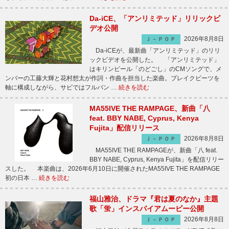
Da-iCE、「アンリミテッド」リリックビ
デオ公開
2026年8月8日
Ｊ－ＰＯＰ
Da-iCEが、最新曲「アンリミテッド」のリリ
ックビデオを公開した。 「アンリミテッド」
はキリンビール「のどごし」のCMソングで、メ
ンバーの工藤大輝と花村想太が作詞・作曲を担当した楽曲。ブレイクビーツを
軸に構成しながら、サビではフルバン …
続きを読む
MA55IVE THE RAMPAGE、新曲「八
feat. BBY NABE, Cyprus, Kenya
Fujita」配信リリース
2026年8月8日
Ｊ－ＰＯＰ
MA55IVE THE RAMPAGEが、新曲「八 feat.
BBY NABE, Cyprus, Kenya Fujita」を配信リリー
スした。 本楽曲は、2026年6月10日に開催されたMA55IVE THE RAMPAGE
初の日本 …
続きを読む
福山雅治、ドラマ『君は夏のなか』主題
歌「蛍」インスパイアムービー公開
2026年8月8日
Ｊ－ＰＯＰ