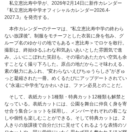
私立恵比寿中学が、2026年2月14日に新作カレンダー
『私立恵比寿中学オフィシャルカレンダー2026.4-
2027.3』を発売する。
本作カレンダーのテーマは、“私立恵比寿中学の終わら
ない放課後”。制服をモチーフとした衣装に身を包み、グ
ループ名のゆかりの地でもある＜恵比寿＞でロケを敢行。
撮影は、終始ゆるふわな和気あいあいとした雰囲気で進
み、ふいにこぼれた笑顔も、その場のあたたかい空気も余
すことなく撮り下ろした。原点の地だからこそ味わえる、
素の魅力にあふれ、“変わらないえびちゅうらしさ”がぎゅ
っと凝縮された一冊。めくるたびにアップデートされてい
く“永遠に中学生”なかわいさは、ファン必見とのことだ。
そして、表紙カット1種類・特典カット12種類も解禁と
なっている。表紙カットには、公園を舞台に仲良く身を寄
せ合う集合ショットを採用し、メンバーそれぞれの着こな
しや個性も楽しむことができる。そして特典カットは、2
人きりの放課後で自分だけに見せてくれるような表情のソ