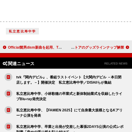
私立恵比寿中学
Official髭男dism新曲を起用、TVアニメ『ダーウィン事変』ノンクレジットOP映像公開
BABYMETAL、結成15周年記念ポップアップストアのグッズラインナップ解禁
関連ニュース
RELATED NEWS
tvk『関内デビル』、番組ラストイベント【大関内デビル －本日閉
店します。－】開催決定 私立恵比寿中学／DISH//らが集結
私立恵比寿中学、小林歌穂の卒業式と新体制始業式を収録したライ
ブBlu-ray発売決定
私立恵比寿中学、【FAMIEN 2025】にて自身最大規模となるKアリ
ーナ公演を発表
私立恵比寿中学、卒業と出発が交差した幕張2DAYS公演の公式レポ
到着「幸せの張り紙を貼り付けて…」