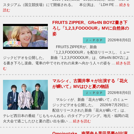
スタジアム（国立競技場）にて開催される。 本公演は、「LDH PE …
続きを
読む
FRUITS ZIPPER、GRe4N BOYZ書き下
ろし「1,2,3,FOOOOUR」MVに自然体の
姿
2026年8月6日
Ｊ－ＰＯＰ
FRUITS ZIPPERが、新曲
「1,2,3,FOOOOUR」を配信リリースし、ミュー
ジックビデオを公開した。 新曲「1,2,3,FOOOOUR」は、GRe4N BOYZによ
る書き下ろし楽曲。電車の中でそれぞれの未来へ向かう人々の姿を …
続きを読
む
マルシィ、古園井寧々が出演する「花火
が瞬いて」MVはひと夏の物語
2026年8月6日
Ｊ－ＰＯＰ
マルシィが、新曲「花火が瞬いて」のミュー
ジックビデオを公開した。 2026年7月29日に
配信リリースされた新曲「花火が瞬いて」は、
テレビ西日本の番組『じもちゃんねる』のタイアップソング。地元・福岡の花
火大会で過ごしたひと夏の思い出を描い …
続きを読む
Omoinotake、南琴奈＆黒田昊夢が出演