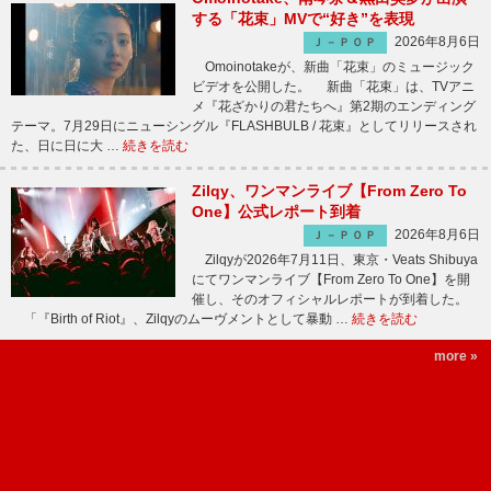
する「花束」MVで“好き”を表現
2026年8月6日
Ｊ－ＰＯＰ
Omoinotakeが、新曲「花束」のミュージック
ビデオを公開した。 新曲「花束」は、TVアニ
メ『花ざかりの君たちへ』第2期のエンディング
テーマ。7月29日にニューシングル『FLASHBULB / 花束』としてリリースされ
た、日に日に大 …
続きを読む
Zilqy、ワンマンライブ【From Zero To
One】公式レポート到着
2026年8月6日
Ｊ－ＰＯＰ
Zilqyが2026年7月11日、東京・Veats Shibuya
にてワンマンライブ【From Zero To One】を開
催し、そのオフィシャルレポートが到着した。
「『Birth of Riot』、Zilqyのムーヴメントとして暴動 …
続きを読む
more »