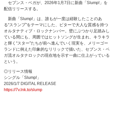
セブンス・ベガが、2026年1月7日に新曲「Slump!」を
配信リリースする。
新曲「Slump!」は、誰もが一度は経験したことのあ
る“スランプ”をテーマにした、ビターで大人な質感を持つ
オルタナティブ・ロックナンバー。壁にぶつかり足踏みし
ている間にも、周囲ではヒットソングが生まれ、キラキラ
と輝く“スター”たちが前へ進んでいく現実を、メリーゴー
ランドに例えた印象的なリリックで描いた、セブンス・ベ
ガ流オルタナロックの現在地を示す一曲に仕上がっている
という。
◎リリース情報
シングル「Slump!」
2026/1/7 DIGITAL RELEASE
https://7v.lnk.to/slump