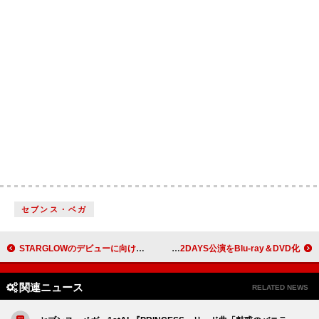
セブンス・ベガ
STARGLOWのデビューに向けたティザー映像シリーズ「STARGLOW IS COMING」、第1弾はKANON編
マカロニえんぴつ、横浜スタジアム2DAYS公演をBlu-ray＆DVD化
関連ニュース
RELATED NEWS