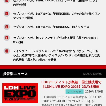
セブンス・ベガ、1stAL『PRINCESS』リード曲「魅惑のバニラ」
のMV公開
セブンス・ベガ、1stアルバム『PRINCESS』の“その先”を描くワン
マンライブ開催
セブンス・ベガ、1stアルバム『PRINCESS』10月リリース
セブンス・ベガ、初ワンマンライブが決定＆新曲「君とParadiso」
MV公開
＜インタビュー＞セブンス・ベガ「今の時代にないなら、つくっち
ゃえ」結成2年で大注目のシティロックバンド、その物語と新たな夏
の代表曲「君とParadiso」を語る
音楽ニュース
MUSIC NEWS
LDHアーティストが集結、国立競技場で
【LDH LIVE-EXPO 2026】2DAYS開催
2026年8月6日
Ｊ－ＰＯＰ
LDH所属アーティストが集結する【LDH LIVE-
EXPO 2026 -PERFECT YEAR BEST-】が、
2026年11月28日・29日の2日間、東京・MUFG