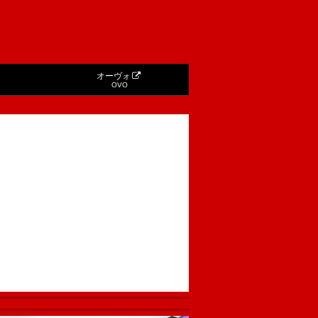
オーヴォ
OVO