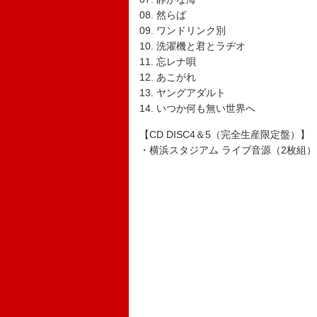
08. 然らば
09. ワンドリンク別
10. 洗濯機と君とラヂオ
11. 忘レナ唄
12. あこがれ
13. ヤングアダルト
14. いつか何も無い世界へ
【CD DISC4＆5（完全生産限定盤）】
・横浜スタジアム ライブ音源（2枚組）