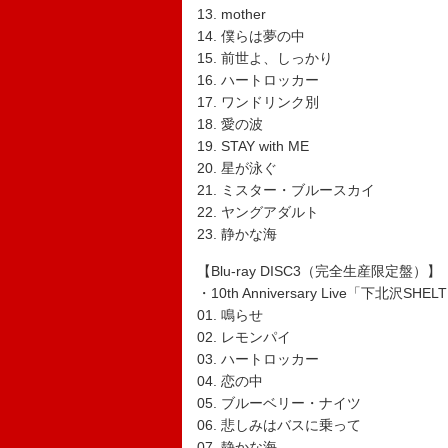
13. mother
14. 僕らは夢の中
15. 前世よ、しっかり
16. ハートロッカー
17. ワンドリンク別
18. 愛の波
19. STAY with ME
20. 星が泳ぐ
21. ミスター・ブルースカイ
22. ヤングアダルト
23. 静かな海
【Blu-ray DISC3（完全生産限定盤）】
・10th Anniversary Live「下北沢S
01. 鳴らせ
02. レモンパイ
03. ハートロッカー
04. 恋の中
05. ブルーベリー・ナイツ
06. 悲しみはバスに乗って
07. 静かな海