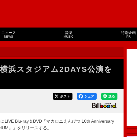
ニュース
音楽
特別企画
NEWS
MUSIC
PR
横浜スタジアム2DAYS公演を
ポスト
シェア
送る
 Blu-ray＆DVD『マカロニえんぴつ 10th Anniversary
MA STADIUM』』をリリースする。