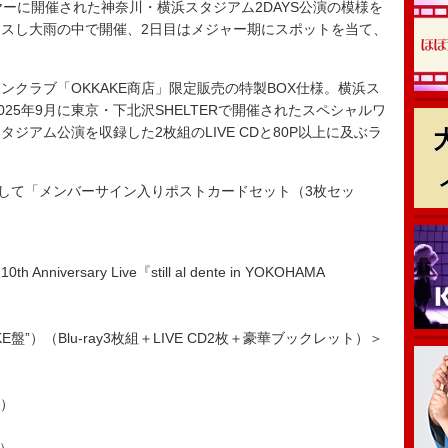
ーに開催された神奈川・横浜スタジアム2DAYS公演の模様を
スし大雨の中で開催、2日目はメジャー期にスポットを当て、
クラブ「OKKAKE商店」限定販売の特製BOX仕様。横浜ス
025年9月に東京・下北沢SHELTERで開催されたスペシャルワ
ジアム公演を収録した2枚組のLIVE CDと80P以上に及ぶラ
して「メンバーサイン入りポストカードセット（3枚セッ
nniversary Live『still al dente in YOKOHAMA
盤”）（Blu-ray3枚組＋LIVE CD2枚＋豪華ブックレット）＞
）
.）