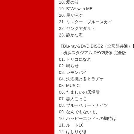
18. 愛の波
19. STAY with ME
20. 星が泳ぐ
21. ミスター・ブルースカイ
22. ヤングアダルト
23. 静かな海
【Blu-ray＆DVD DISC2（全形態共通）
・横浜スタジアム DAY2映像 完全版
01. トリコになれ
02. 鳴らせ
03. レモンパイ
04. 洗濯機と君とラヂオ
05. MUSIC
06. たましいの居場所
07. 恋人ごっこ
08. ブルーベリー・ナイツ
09. なんでもないよ、
10. ハッピーエンドへの期待は
11. ルート16
12. はしりがき