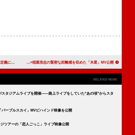
』3月リリース
福山雅治×稲葉浩志の緊密な距離感を収めた「木星」MV公開
RELATED NEWS
がスタジアムライブを開催――路上ライブをしていた“あの頃”からスタ
「パープルスカイ」MVビハインド映像を公開
ベンジツアーの「恋人ごっこ」ライブ映像公開