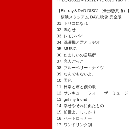
TFBQ-18311～18312 / 7,700円（tax in
【Blu-ray＆DVD DISC1（全形態共通）
・横浜スタジアム DAY1映像 完全版
01. トリコになれ
02. 鳴らせ
03. レモンパイ
04. 洗濯機と君とラヂオ
05. MUSIC
06. たましいの居場所
07. 恋人ごっこ
08. ブルーベリー・ナイツ
09. なんでもないよ、
10. 零色
11. 日常と君と僕の歌
12. サンキュー・フォー・ザ・ミュージ
13. girl my friend
14. 幸せやそれに似たもの
15. 前世よ、しっかり
16. ハートロッカー
17. ワンドリンク別