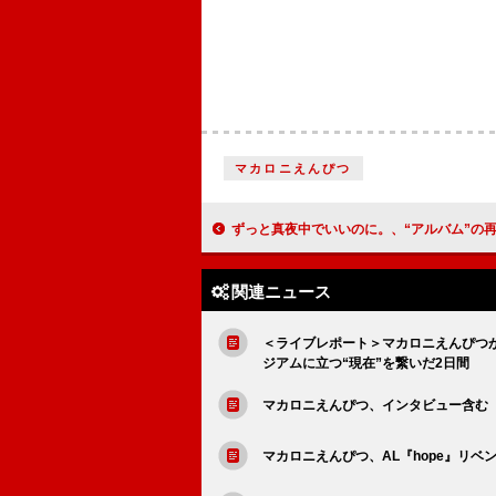
マカロニえんぴつ
ずっと真夜中でいいのに。、“アルバム”の再定義に拘ったニューアルバム『形藻土
関連ニュース
＜ライブレポート＞マカロニえんぴつ
ジアムに立つ“現在”を繋いだ2日間
マカロニえんぴつ、インタビュー含む
マカロニえんぴつ、AL『hope』リ