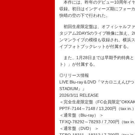
本作には、昨年のデビュー10周年イヤ
収録。初日はインディーズ期にフォーカ
快晴の空の下で行われた。
初回生産限定盤は、オフィシャルファン
タジアム2DAYSのライブ映像に加え、2
ンマンライブの模様も収録され、横浜スタ
イブフォトブックレットが付属する。
また、1月28日までは早期予約特典と
ト）」が付属する。
◎リリース情報
LIVE Blu-ray＆DVD『マカロニえんぴつ 10th A
STADIUM』』
2026/3/11 RELEASE
＜完全生産限定盤（FC会員限定”OKKAKE
PPTF-7144～7148 / 13,200円（tax in.
＜通常盤（Blu-ray） ＞
TFXQ-78292～78293 / 7,700円（tax in
＜通常盤（DVD） ＞