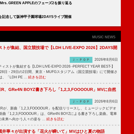
. GREEN APPLEのフェーズ2を振り返る
を記念して阪神甲子園球場2DAYSライブ開催
MUSIC NEWS
トが集結、国立競技場で【LDH LIVE-EXPO 2026】2DAYS開
2026年8月6日
Ｊ－ＰＯＰ
トが集結する【LDH LIVE-EXPO 2026 -PERFECT YEAR BEST-】
1月28日・29日の2日間、東京・MUFGスタジアム（国立競技場）にて開催さ
、「LDH PE …
続きを読む
PPER、GRe4N BOYZ書き下ろし「1,2,3,FOOOOUR」MVに自然
2026年8月6日
Ｊ－ＰＯＰ
PPERが、新曲「1,2,3,FOOOOUR」を配信リリースし、ミュージックビデオ
「1,2,3,FOOOOUR」は、GRe4N BOYZによる書き下ろし楽曲。電車
の未来へ向かう人々の姿を …
続きを読む
園井寧々が出演する「花火が瞬いて」MVはひと夏の物語