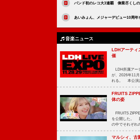
バンド初のレコ大3連覇 偉業尽くしのMrs
あいみょん、メジャーデビュー10周年
音楽ニュース
LDHアーティス
催
LDH所属アーティス
が、2026年1
れる。 本公演は
FRUITS ZI
体の姿
FRUITS ZI
を公開した。 新曲
の中でそれぞれ
マルシィ、古