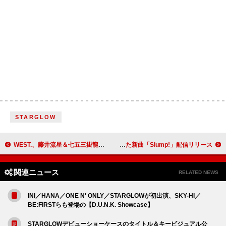
STARGLOW
WEST.、藤井流星＆七五三掛龍也（Travis Japan）出演ドラマ『ぜんぶ、あなたのためだから』主題歌を担当
セブンス・ベガ、“スランプ”をテーマにした新曲「Slump!」配信リリース
関連ニュース
RELATED NEWS
INI／HANA／ONE N' ONLY／STARGLOWが初出演、SKY-HI／
BE:FIRSTらも登場の【D.U.N.K. Showcase】
STARGLOWデビューショーケースのタイトル＆キービジュアル公