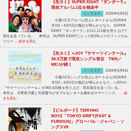
【先ヨミ】SUPER EIGHT『ダンダーラ』
現在アルバム1位を独走中
2026年8月6日
Ｊ－ＰＯＰ
今週のCDアルバム売上レポートから2026年8
月3日～8月5日の集計が明らかとなり、SUPER
EIGHT『ダンダーラ』が111,111枚を売り上げて
首位を走っている。 本作は、SUPER EIGHTにとって約2年ぶりのフィジカル
リリー …
続きを読む
【先ヨミ】≒JOY『サマーツインテール』
36.5万枚で現在シングル首位 TWS／
ME:Iが続く
2026年8月6日
Ｊ－ＰＯＰ
今週のCDシングル売上レポートから2026年8
月3日～8月5日の集計が明らかとなり、≒JOYの
『サマーツインテール』が365,420枚を売り上げ、現在首位を走っている。
本作は、天野香乃愛と市原愛弓がダブルセンターを務めるサマーソング。 …
続
きを読む
【ビルボード】TERIYAKI
BOYZ「TOKYO DRIFT(FAST &
FURIOUS)」グローバル・ジャパン・ソ
ングスV9