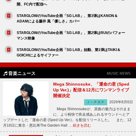
開、FC内で配信へ
STARGLOWのYouTube企画「SG LAB」、第3弾はKANON＆
ADAMによる藤井 風「優しさ」カバー
STARGLOWのYouTube企画「SG LAB」、第2弾はRUIのパフォー
マンス映像
STARGLOWのYouTube企画「SG LAB」始動、第1弾はTAIKI＆
GOICHIによるサイファー
音楽ニュース
MUSIC NEWS
Mega Shinnosuke、「運命の君 (Sped
Up Ver.)」配信＆12月にワンマンライブ
開催決定
2026年8月6日
Ｊ－ＰＯＰ
Mega Shinnosukeが、原曲の魅力はそのまま
に、より軽快で疾走感あふれるサウンドへとア
ップデートした「運命の君 (Sped Up Ver.)」を配信リリースした。 また、12
月18日に東京・恵比寿The Garden Hall …
続きを読む