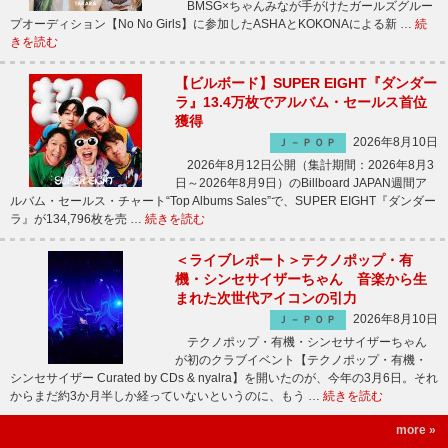
BMSG×ちゃんみなが手がけたガールズグルー
プオーディション【No No Girls】に参加したASHAとKOKONAによる新 …
続
きを読む
【ビルボード】SUPER EIGHT『ダンダー
ラ』13.4万枚でアルバム・セールス首位
獲得
2026年8月10日
Ｊ－ＰＯＰ
2026年8月12日公開（集計期間：2026年8月3
日～2026年8月9日）のBillboard JAPAN週間ア
ルバム・セールス・チャート“Top Albums Sales”で、SUPER EIGHT『ダンダー
ラ』が134,796枚を売 …
続きを読む
＜ライブレポート＞テクノポップ・有
機・シンセサイザーちゃん 音楽から生
まれた次世代アイコンの引力
2026年8月10日
Ｊ－ＰＯＰ
テクノポップ・有機・シンセサイザーちゃん
が初のクラブイベント【テクノポップ・有機・
シンセサイザー Curated by CDs & nyalra】を開いたのが、今年の3月6日。それ
からまだ約3か月半しか経っていないというのに、もう …
続きを読む
more »