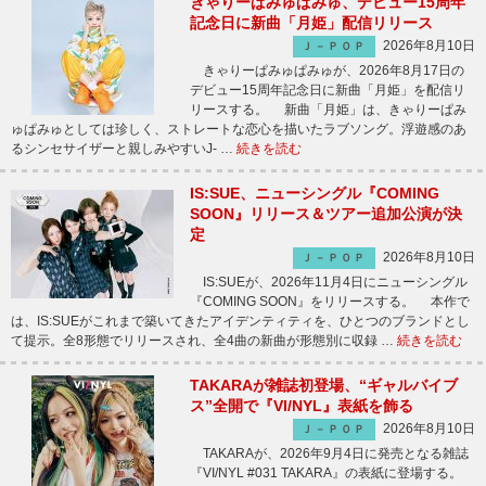
きゃりーぱみゅぱみゅ、デビュー15周年
記念日に新曲「月姫」配信リリース
2026年8月10日
Ｊ－ＰＯＰ
きゃりーぱみゅぱみゅが、2026年8月17日の
デビュー15周年記念日に新曲「月姫」を配信リ
リースする。 新曲「月姫」は、きゃりーぱみ
ゅぱみゅとしては珍しく、ストレートな恋心を描いたラブソング。浮遊感のあ
るシンセサイザーと親しみやすいJ- …
続きを読む
IS:SUE、ニューシングル『COMING
SOON』リリース＆ツアー追加公演が決
定
2026年8月10日
Ｊ－ＰＯＰ
IS:SUEが、2026年11月4日にニューシングル
『COMING SOON』をリリースする。 本作で
は、IS:SUEがこれまで築いてきたアイデンティティを、ひとつのブランドとし
て提示。全8形態でリリースされ、全4曲の新曲が形態別に収録 …
続きを読む
TAKARAが雑誌初登場、“ギャルバイブ
ス”全開で『VI/NYL』表紙を飾る
2026年8月10日
Ｊ－ＰＯＰ
TAKARAが、2026年9月4日に発売となる雑誌
『VI/NYL #031 TAKARA』の表紙に登場する。