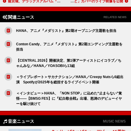
龍宮城、デラックスアルバム『SHIBAI (Deluxe)』2月リリース
Superfly、Mrs. GREEN APPLE「僕のこと」カバーのライブ映像を公開
関連ニュース
RELATED NEWS
HANA、アニメ『メダリスト』第2期オープニング主題歌を担当
Conton Candy、アニメ『メダリスト』第2期エンディング主題歌を
担当
【CENTRAL 2026】開催決定、第1弾アーティストにイコラブ／ち
ゃんみな／HANA／YOASOBIら13組
＜ライブレポート＞サカナクション／HANA／Creepy Nutsら6組出
演 Spotifyが2025年を総括するライブイベント開催
＜インタビュー＞HANA、「NON STOP」に込めた“止まらない”覚
悟――【BMSG FES】に『紅白歌合戦』出場、怒涛のデビューイヤ
ーを駆け抜けて
音楽ニュース
MUSIC NEWS