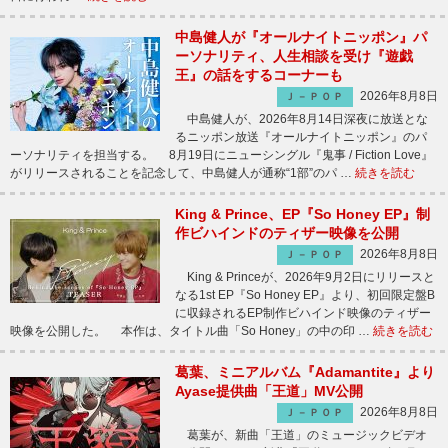
中島健人が『オールナイトニッポン』パ
ーソナリティ、人生相談を受け『遊戯
王』の話をするコーナーも
2026年8月8日
Ｊ－ＰＯＰ
中島健人が、2026年8月14日深夜に放送とな
るニッポン放送『オールナイトニッポン』のパ
ーソナリティを担当する。 8月19日にニューシングル『鬼事 / Fiction Love』
がリリースされることを記念して、中島健人が通称“1部”のパ …
続きを読む
King & Prince、EP『So Honey EP』制
作ビハインドのティザー映像を公開
2026年8月8日
Ｊ－ＰＯＰ
King & Princeが、2026年9月2日にリリースと
なる1st EP『So Honey EP』より、初回限定盤B
に収録されるEP制作ビハインド映像のティザー
映像を公開した。 本作は、タイトル曲「So Honey」の中の印 …
続きを読む
葛葉、ミニアルバム『Adamantite』より
Ayase提供曲「王道」MV公開
2026年8月8日
Ｊ－ＰＯＰ
葛葉が、新曲「王道」のミュージックビデオ