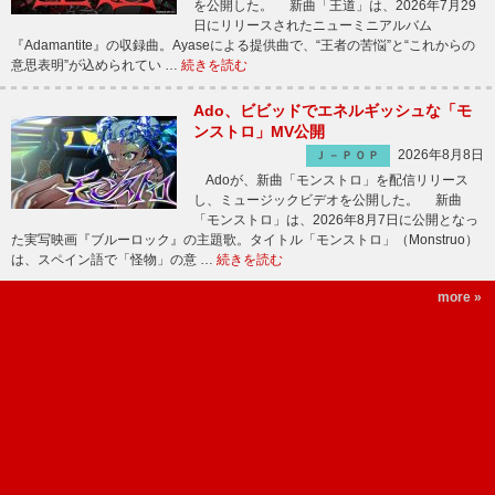
を公開した。 新曲「王道」は、2026年7月29
日にリリースされたニューミニアルバム
『Adamantite』の収録曲。Ayaseによる提供曲で、“王者の苦悩”と“これからの
意思表明”が込められてい …
続きを読む
Ado、ビビッドでエネルギッシュな「モ
ンストロ」MV公開
2026年8月8日
Ｊ－ＰＯＰ
Adoが、新曲「モンストロ」を配信リリース
し、ミュージックビデオを公開した。 新曲
「モンストロ」は、2026年8月7日に公開となっ
た実写映画『ブルーロック』の主題歌。タイトル「モンストロ」（Monstruo）
は、スペイン語で「怪物」の意 …
続きを読む
more »