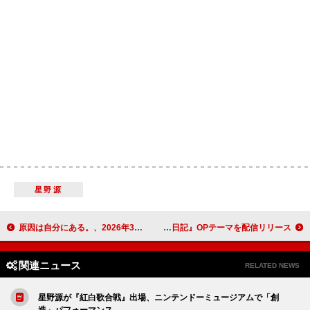
星野源
原因は自分にある。、2026年3月に新作EP『文藝解体新書』をリリース 春ツアー開催も決定
TOMOO、アニメ『違国日記』OPテーマを配信リリース
関連ニュース
RELATED NEWS
星野源が『紅白歌合戦』出場、ニンテンドーミュージアムで「創
造」パフォーマンス