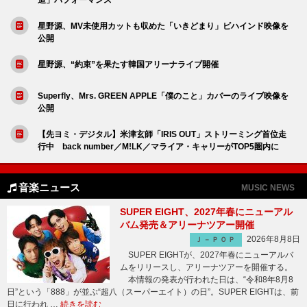
星野源、MV未使用カットも収めた「いきどまり」ビハインド映像を
公開
星野源、“約束”を果たす韓国アリーナライブ開催
Superfly、Mrs. GREEN APPLE「僕のこと」カバーのライブ映像を
公開
【先ヨミ・デジタル】米津玄師「IRIS OUT」ストリーミング首位走
行中 back number／M!LK／マライア・キャリーがTOP5圏内に
音楽ニュース
MUSIC NEWS
SUPER EIGHT、2027年春にニューアル
バム発売＆アリーナツアー開催
2026年8月8日
Ｊ－ＰＯＰ
SUPER EIGHTが、2027年春にニューアルバ
ムをリリースし、アリーナツアーを開催する。
本情報の発表が行われた日は、“令和8年8月8
日”という「888」が並ぶ“超八（スーパーエイト）の日”。SUPER EIGHTは、前
日に行われ …
続きを読む