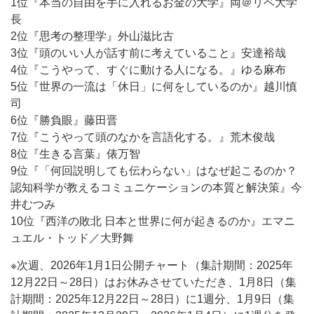
1位『本当の自由を手に入れるお金の大学』両＠リベ大学
長
2位『思考の整理学』外山滋比古
3位『頭のいい人が話す前に考えていること』安達裕哉
4位『こうやって、すぐに動ける人になる。』ゆる麻布
5位『世界の一流は「休日」に何をしているのか』越川慎
司
6位『勝負眼』藤田晋
7位『こうやって頭のなかを言語化する。』荒木俊哉
8位『生きる言葉』俵万智
9位『「何回説明しても伝わらない」はなぜ起こるのか？
認知科学が教えるコミュニケーションの本質と解決策』今
井むつみ
10位『西洋の敗北 日本と世界に何が起きるのか』エマニ
ュエル・トッド／大野舞
※次週、2026年1月1日公開チャート（集計期間：2025年
12月22日～28日）はお休みさせていただき、1月8日（集
計期間：2025年12月22日～28日）に1週分、1月9日（集