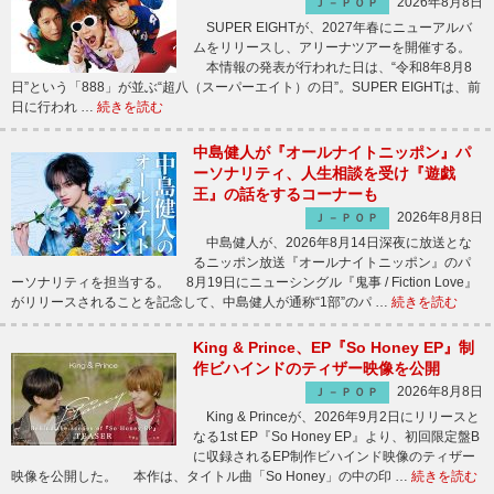
2026年8月8日
Ｊ－ＰＯＰ
SUPER EIGHTが、2027年春にニューアルバ
ムをリリースし、アリーナツアーを開催する。
本情報の発表が行われた日は、“令和8年8月8
日”という「888」が並ぶ“超八（スーパーエイト）の日”。SUPER EIGHTは、前
日に行われ …
続きを読む
中島健人が『オールナイトニッポン』パ
ーソナリティ、人生相談を受け『遊戯
王』の話をするコーナーも
2026年8月8日
Ｊ－ＰＯＰ
中島健人が、2026年8月14日深夜に放送とな
るニッポン放送『オールナイトニッポン』のパ
ーソナリティを担当する。 8月19日にニューシングル『鬼事 / Fiction Love』
がリリースされることを記念して、中島健人が通称“1部”のパ …
続きを読む
King & Prince、EP『So Honey EP』制
作ビハインドのティザー映像を公開
2026年8月8日
Ｊ－ＰＯＰ
King & Princeが、2026年9月2日にリリースと
なる1st EP『So Honey EP』より、初回限定盤B
に収録されるEP制作ビハインド映像のティザー
映像を公開した。 本作は、タイトル曲「So Honey」の中の印 …
続きを読む