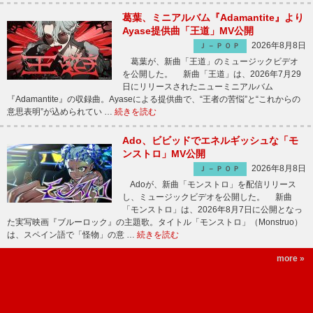
葛葉、ミニアルバム『Adamantite』より
Ayase提供曲「王道」MV公開
2026年8月8日
Ｊ－ＰＯＰ
葛葉が、新曲「王道」のミュージックビデオ
を公開した。 新曲「王道」は、2026年7月29
日にリリースされたニューミニアルバム
『Adamantite』の収録曲。Ayaseによる提供曲で、“王者の苦悩”と“これからの
意思表明”が込められてい …
続きを読む
Ado、ビビッドでエネルギッシュな「モ
ンストロ」MV公開
2026年8月8日
Ｊ－ＰＯＰ
Adoが、新曲「モンストロ」を配信リリース
し、ミュージックビデオを公開した。 新曲
「モンストロ」は、2026年8月7日に公開となっ
た実写映画『ブルーロック』の主題歌。タイトル「モンストロ」（Monstruo）
は、スペイン語で「怪物」の意 …
続きを読む
more »