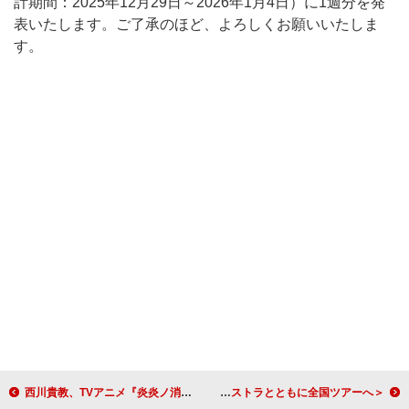
計期間：2025年12月29日～2026年1月4日）に1週分を発
表いたします。ご了承のほど、よろしくお願いいたしま
す。
西川貴教、TVアニメ『炎炎ノ消防隊 参ノ章』第2クールOPテーマ「Ignis -イグニス-」CD発売決定
＜ライブレポート＞ロックとオーケストラの融合を目指すGACKT、来夏フルオーケストラとともに全国ツアーへ