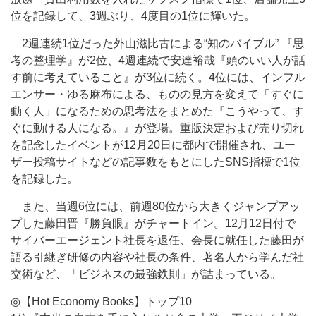
位を記録して、3週ぶり、4度目の1位に輝いた。
2週連続1位だった外山滋比古による“知のバイブル” 『思
考の整理学』が2位、4週連続で安達裕哉『頭のいい人が話
す前に考えていること』が3位に続く。4位には、インフル
エンサー・ゆる麻布による、ものの見方を変えて「すぐに
動く人」になるための思考法をまとめた『こうやって、す
ぐに動ける人になる。』が登場。重版決定および売り切れ
を記念したイベントが12月20日に都内で開催され、ユー
ザー投稿サイトなどの記事数をもとにしたSNS指標で1位
を記録した。
また、当週6位には、前週80位から大きくジャンプアッ
プした藤田晋『勝負眼』がチャートイン。12月12日付で
サイバーエージェント社長を退任、会長に就任した藤田が
語る引継ぎ研修の内容や社長の条件、著名人から学んだ社
交術など、「ビジネスの最強鉄則」が詰まっている。
◎【Hot Economy Books】トップ10