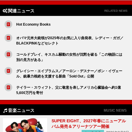
関連ニュース
RELATED NEWS
Hot Economy Books
オバマ元米大統領が2025年のお気に入り曲発表、レディー・ガガ／
BLACKPINKなどセレクト
コールドプレイ、キスカム騒動の女性が沈黙を破る「この物語には
別の見方がある」
グレイシー・エイブラムス／アーロン・デスナー／ボン・イヴェー
ル、銃暴力根絶を支援する新曲「Sold Out」公開
テイラー・スウィフト、父に敬意を表しアメリカ心臓協会へ約1億
5,600万円を寄付
音楽ニュース
MUSIC NEWS
SUPER EIGHT、2027年春にニューアル
バム発売＆アリーナツアー開催