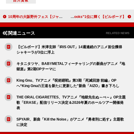
西川貴教
10周年の大阪野外フェス【ジャイガ】史上初の4日間開催 スピンオフイベント【THE BONDS】など同時解禁
【ビルボード】柚木麻子『BUTTER』が“Heisei Books”1位に輝く
関連ニュース
RELATED NEWS
【ビルボード】米津玄師「IRIS OUT」14週連続のアニメ首位獲得
シャキーラが3位に浮上
キタニタツヤ、BABYMETALフィーチャリングの新曲がアニメ『地
獄楽』第2期OPテーマに
King Gnu、TVアニメ『呪術廻戦』第3期「死滅回游 前編」OP
へ“King Gnuの王道を新たに更新した”新曲「AIZO」書き下ろし
THE ORAL CIGARETTES、TVアニメ『地獄先生ぬ～べ～』OP主題
歌「ERASE」配信リリース決定＆2026年夏のホールツアー開催発
表
SPYAIR、新曲「Kill the Noise」がアニメ『勇者刑に処す』主題歌
に決定