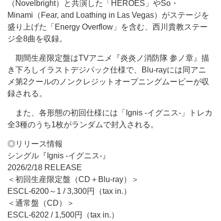
（Novelbright）と共演した「HEROES」やSo・
Minami（Fear, and Loathing in Las Vegas）がステージを
盛り上げた「Energy Overflow」を含む、西川貴教ステー
ジ全8曲を収録。
期間生産限定盤はTVアニメ『炎炎ノ消防隊 参ノ章』描
き下ろしイラストデジパック仕様で、Blu-rayには同アニ
メ第2クールのノンクレジットオープニングムービーが収
録される。
また、各形態の初回仕様には「Ignis -イグニス-」トレカ
全3種のうち1枚がランダムで封入される。
◎リリース情報
シングル『Ignis -イグニス-』
2026/2/18 RELEASE
＜初回生産限定盤（CD＋Blu-ray）＞
ESCL-6200～1 / 3,300円（tax in.）
＜通常盤（CD）＞
ESCL-6202 / 1,500円（tax in.）