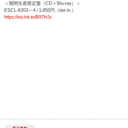
＜期間生産限定盤（CD＋Blu-ray）＞
ESCL-6203～4 / 1,850円（tax in.）
https://erj.lnk.to/B97HJc