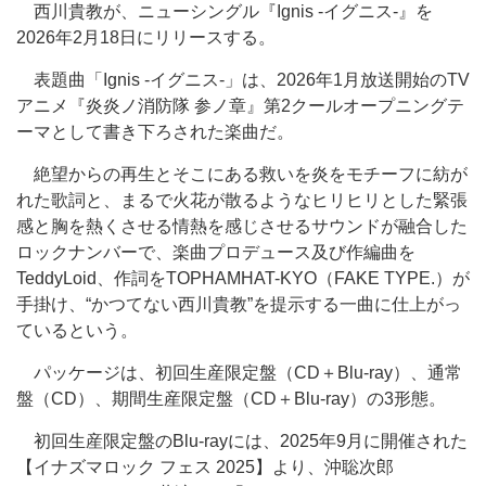
西川貴教が、ニューシングル『Ignis -イグニス-』を
2026年2月18日にリリースする。
表題曲「Ignis -イグニス-」は、2026年1月放送開始のTV
アニメ『炎炎ノ消防隊 参ノ章』第2クールオープニングテ
ーマとして書き下ろされた楽曲だ。
絶望からの再生とそこにある救いを炎をモチーフに紡が
れた歌詞と、まるで火花が散るようなヒリヒリとした緊張
感と胸を熱くさせる情熱を感じさせるサウンドが融合した
ロックナンバーで、楽曲プロデュース及び作編曲を
TeddyLoid、作詞をTOPHAMHAT-KYO（FAKE TYPE.）が
手掛け、“かつてない西川貴教”を提示する一曲に仕上がっ
ているという。
パッケージは、初回生産限定盤（CD＋Blu-ray）、通常
盤（CD）、期間生産限定盤（CD＋Blu-ray）の3形態。
初回生産限定盤のBlu-rayには、2025年9月に開催された
【イナズマロック フェス 2025】より、沖聡次郎