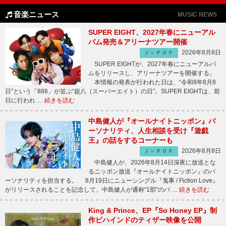
音楽ニュース
MUSIC NEWS
SUPER EIGHT、2027年春にニューアル
バム発売＆アリーナツアー開催
2026年8月8日
Ｊ－ＰＯＰ
SUPER EIGHTが、2027年春にニューアルバ
ムをリリースし、アリーナツアーを開催する。
本情報の発表が行われた日は、“令和8年8月8
日”という「888」が並ぶ“超八（スーパーエイト）の日”。SUPER EIGHTは、前
日に行われ …
続きを読む
中島健人が『オールナイトニッポン』パ
ーソナリティ、人生相談を受け『遊戯
王』の話をするコーナーも
2026年8月8日
Ｊ－ＰＯＰ
中島健人が、2026年8月14日深夜に放送とな
るニッポン放送『オールナイトニッポン』のパ
ーソナリティを担当する。 8月19日にニューシングル『鬼事 / Fiction Love』
がリリースされることを記念して、中島健人が通称“1部”のパ …
続きを読む
King & Prince、EP『So Honey EP』制
作ビハインドのティザー映像を公開