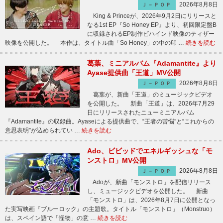
2026年8月8日
Ｊ－ＰＯＰ
King & Princeが、2026年9月2日にリリースと
なる1st EP『So Honey EP』より、初回限定盤B
に収録されるEP制作ビハインド映像のティザー
映像を公開した。 本作は、タイトル曲「So Honey」の中の印 …
続きを読む
葛葉、ミニアルバム『Adamantite』より
Ayase提供曲「王道」MV公開
2026年8月8日
Ｊ－ＰＯＰ
葛葉が、新曲「王道」のミュージックビデオ
を公開した。 新曲「王道」は、2026年7月29
日にリリースされたニューミニアルバム
『Adamantite』の収録曲。Ayaseによる提供曲で、“王者の苦悩”と“これからの
意思表明”が込められてい …
続きを読む
Ado、ビビッドでエネルギッシュな「モ
ンストロ」MV公開
2026年8月8日
Ｊ－ＰＯＰ
Adoが、新曲「モンストロ」を配信リリース
し、ミュージックビデオを公開した。 新曲
「モンストロ」は、2026年8月7日に公開となっ
た実写映画『ブルーロック』の主題歌。タイトル「モンストロ」（Monstruo）
は、スペイン語で「怪物」の意 …
続きを読む