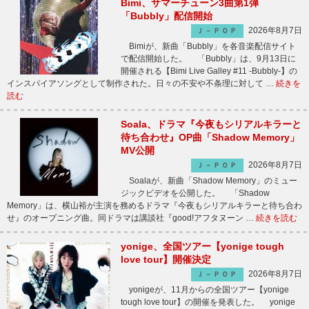
Bimi、サマーチューン3曲第1弾
「Bubbly」配信開始
2026年8月7日
Ｊ－ＰＯＰ
Bimiが、新曲「Bubbly」を各音楽配信サイト
で配信開始した。 「Bubbly」は、9月13日に
開催される【Bimi Live Galley #11 -Bubbly-】の
インスパイアソングとして制作された。日々の不安や不条理に対して …
続きを
読む
Soala、ドラマ『今夜もシリアルキラーと
待ち合わせ』OP曲「Shadow Memory」
MV公開
2026年8月7日
Ｊ－ＰＯＰ
Soalaが、新曲「Shadow Memory」のミュー
ジックビデオを公開した。 「Shadow
Memory」は、横山裕が主演を務めるドラマ『今夜もシリアルキラーと待ち合わ
せ』のオープニング曲。同ドラマは講談社『good!アフタヌーン …
続きを読む
yonige、全国ツアー【yonige tough
love tour】開催決定
2026年8月7日
Ｊ－ＰＯＰ
yonigeが、11月からの全国ツアー【yonige
tough love tour】の開催を発表した。 yonige