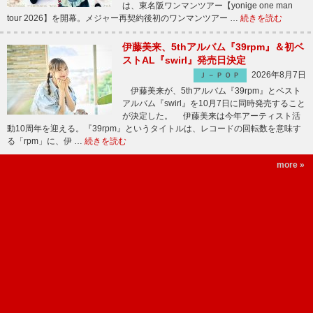
は、東名阪ワンマンツアー【yonige one man
tour 2026】を開幕。メジャー再契約後初のワンマンツアー …
続きを読む
伊藤美来、5thアルバム『39rpm』＆初ベ
ストAL『swirl』発売日決定
2026年8月7日
Ｊ－ＰＯＰ
伊藤美来が、5thアルバム『39rpm』とベスト
アルバム『swirl』を10月7日に同時発売すること
が決定した。 伊藤美来は今年アーティスト活
動10周年を迎える。『39rpm』というタイトルは、レコードの回転数を意味す
る「rpm」に、伊 …
続きを読む
more »