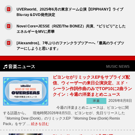
UVERworld、2025年6月の東京ドーム公演【EPIPHANY】ライブ
Blu-ray＆DVD発売決定
Novel Core×JESSE（RIZE/The BONEZ）共演、“ビリビリ”とした
エネルギーをMVに昇華
[Alexandros]、7年ぶりのファンクラブツアーへ「最高のライブツ
アーにしようと思います」
音楽ニュース
MUSIC NEWS
ビヨンセがリミックスEPをサプライズ配
信、ウィーザーの来日公演決定、エド・
シーラン作詞作曲のみでTOP10に2曲ラン
クイン：今週の洋楽まとめニュース
2026年8月8日
洋楽
今週の洋楽まとめニュースは、ビヨンセに関
する話題から。 現地時間2026年8月5日、ビヨンセが、先日リリースした
「Morning Dew (Donk)」のリミックスEP『Morning Dew (Donk) Remix
Pack』をサプ …
続きを読む