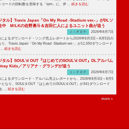
コードの回転数を意味する「rpm」に、伊 …
続きを読む
】Travis Japan「On My Road -Stadium ver.-」がDLソ
走中 M!LKの佐野勇斗＆吉田仁人によるユニット曲が追う
2026年8月7日
Ｊ－ＰＯＰ
apanによるダウンロード・ソング売上レポートから2026年8月3日～8月5日の
ravis Japan「On My Road -Stadium ver.-」が11,550ダウンロード
 …
続きを読む
ル】SOUL'd OUT『はじめてのSOUL'd OUT』DLアルバム
tray Kids／アリアナ・グランデが追う
2026年8月7日
Ｊ－ＰＯＰ
apanによるダウンロード・アルバム売上レポートから、2026年8月3日～8月5
なり、SOUL’d OUT『はじめてのSOUL’d OUT』が341ダウンロード
を …
続きを読む
more »