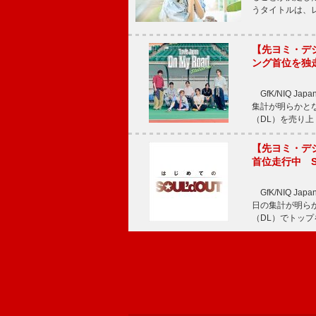
うタイトルは、レ
【先ヨミ・デジタル
ング首位を独
GfK/NIQ J
集計が明らかとなり、T
（DL）を売り上
【先ヨミ・デジタ
首位走行中 S
GfK/NIQ J
日の集計が明らかと
（DL）でトップ