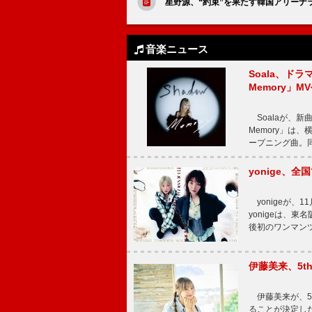
星野源、“約束”を果たす韓国アリーナ
音楽ニュース
Soala、ド
Memory」M
Soalaが、新曲
Memory」は
ープニング曲。同
yonige、全国
yonigeが、11
yonigeは、東名
後初のワンマン
伊藤美来、5t
伊藤美来が、5t
ることが決定した