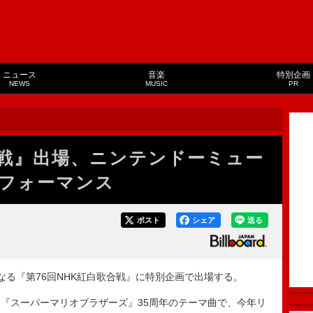
ニュース
音楽
特別企画
NEWS
MUSIC
PR
戦』出場、ニンテンドーミュー
フォーマンス
ポスト
シェア
送る
となる『第76回NHK紅白歌合戦』に特別企画で出場する。
『スーパーマリオブラザーズ』35周年のテーマ曲で、今年リ