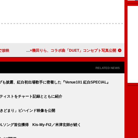
で放映
ZICO×幾田りら、コラボ曲「DUET」コンセプト写真公開
RELATED NEWS
イブも披露、紅白初出場歌手に密着した『Venue101 紅白SPECIAL』
ーティストをチャート記録とともに紹介
いきどまり」ビハインド映像を公開
ング首位獲得 Kis-My-Ft2／米津玄師が続く