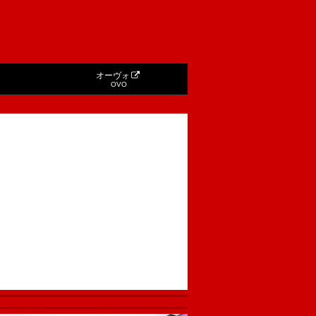
オーヴォ
OVO