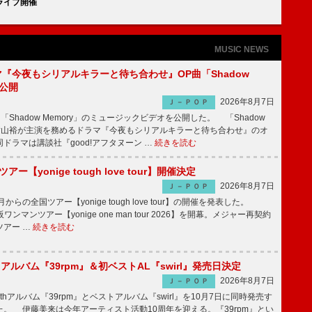
ライブ開催
MUSIC NEWS
ラマ『今夜もシリアルキラーと待ち合わせ』OP曲「Shadow
V公開
2026年8月7日
Ｊ－ＰＯＰ
「Shadow Memory」のミュージックビデオを公開した。 「Shadow
、横山裕が主演を務めるドラマ『今夜もシリアルキラーと待ち合わせ』のオ
ドラマは講談社『good!アフタヌーン …
続きを読む
ツアー【yonige tough love tour】開催決定
2026年8月7日
Ｊ－ＰＯＰ
月からの全国ツアー【yonige tough love tour】の開催を発表した。
阪ワンマンツアー【yonige one man tour 2026】を開幕。メジャー再契約
ツアー …
続きを読む
hアルバム『39rpm』＆初ベストAL『swirl』発売日決定
2026年8月7日
Ｊ－ＰＯＰ
hアルバム『39rpm』とベストアルバム『swirl』を10月7日に同時発売す
。 伊藤美来は今年アーティスト活動10周年を迎える。『39rpm』とい