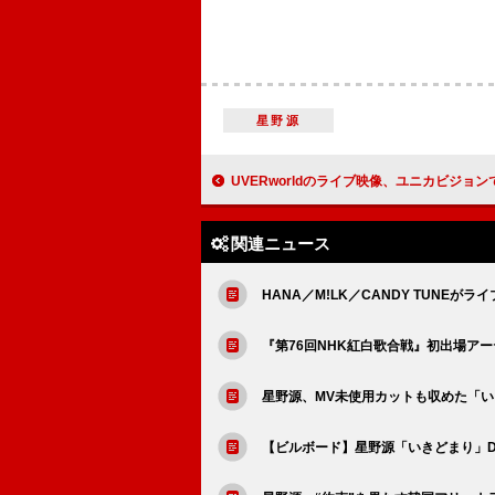
星野源
UVERworldのライブ映像、ユニカビジョン
関連ニュース
HANA／M!LK／CANDY TUNEがラ
『第76回NHK紅白歌合戦』初出場ア
星野源、MV未使用カットも収めた「
【ビルボード】星野源「いきどまり」DLソ