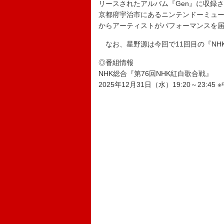
リースされたアルバム『Gen』に収録
京都府宇治市にあるニンテンドーミュ
からアーティストがパフォーマンスを
なお、星野源は今回で11回目の『NH
◎番組情報
NHK総合『第76回NHK紅白歌合戦』
2025年12月31日（水）19:20～23:4