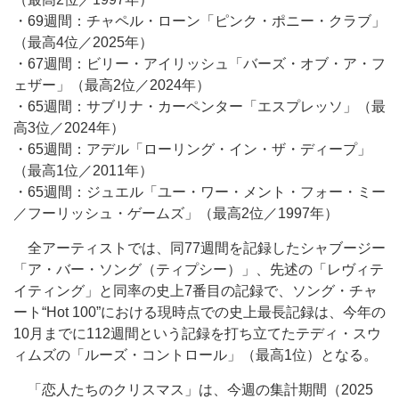
・69週間：チャペル・ローン「ピンク・ポニー・クラブ」
（最高4位／2025年）
・67週間：ビリー・アイリッシュ「バーズ・オブ・ア・フ
ェザー」（最高2位／2024年）
・65週間：サブリナ・カーペンター「エスプレッソ」（最
高3位／2024年）
・65週間：アデル「ローリング・イン・ザ・ディープ」
（最高1位／2011年）
・65週間：ジュエル「ユー・ワー・メント・フォー・ミー
／フーリッシュ・ゲームズ」（最高2位／1997年）
全アーティストでは、同77週間を記録したシャブージー
「ア・バー・ソング（ティプシー）」、先述の「レヴィテ
イティング」と同率の史上7番目の記録で、ソング・チャ
ート“Hot 100”における現時点での史上最長記録は、今年の
10月までに112週間という記録を打ち立てたテディ・スウ
ィムズの「ルーズ・コントロール」（最高1位）となる。
「恋人たちのクリスマス」は、今週の集計期間（2025