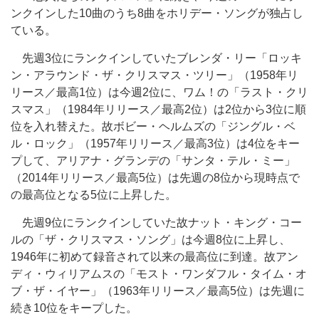
ンクインした10曲のうち8曲をホリデー・ソングが独占し
ている。
先週3位にランクインしていたブレンダ・リー「ロッキ
ン・アラウンド・ザ・クリスマス・ツリー」（1958年リ
リース／最高1位）は今週2位に、ワム！の「ラスト・クリ
スマス」（1984年リリース／最高2位）は2位から3位に順
位を入れ替えた。故ボビー・ヘルムズの「ジングル・ベ
ル・ロック」（1957年リリース／最高3位）は4位をキー
プして、アリアナ・グランデの「サンタ・テル・ミー」
（2014年リリース／最高5位）は先週の8位から現時点で
の最高位となる5位に上昇した。
先週9位にランクインしていた故ナット・キング・コー
ルの「ザ・クリスマス・ソング」は今週8位に上昇し、
1946年に初めて録音されて以来の最高位に到達。故アン
ディ・ウィリアムスの「モスト・ワンダフル・タイム・オ
ブ・ザ・イヤー」（1963年リリース／最高5位）は先週に
続き10位をキープした。