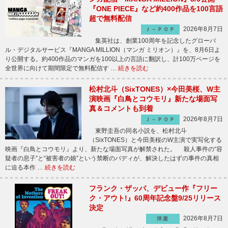
『ONE PIECE』など約400作品を100言語
超で無料配信
2026年8月7日
Ｊ－ＰＯＰ
集英社は、創業100周年を記念したグローバ
ル・デジタルサービス『MANGA MILLION（マンガ ミリオン）』を、8月6日よ
り公開する。約400作品のマンガを100以上の言語に翻訳し、計100万ページを
全世界に向けて期間限定で無料配信す …
続きを読む
松村北斗（SixTONES）×今田美桜、W主
演映画『白鳥とコウモリ』新たな場面写
真＆コメントも到着
2026年8月7日
Ｊ－ＰＯＰ
東野圭吾の同名小説を、松村北斗
（SixTONES）と今田美桜のW主演で実写化する
映画『白鳥とコウモリ』より、新たな場面写真が解禁された。 殺人事件の“容
疑者の息子”と“被害者の娘”という禁断のバディが、解決したはずの事件の真相
に迫る本作 …
続きを読む
フランク・ザッパ、デビュー作『フリー
ク・アウト!』60周年記念盤9/25リリース
決定
2026年8月7日
洋楽