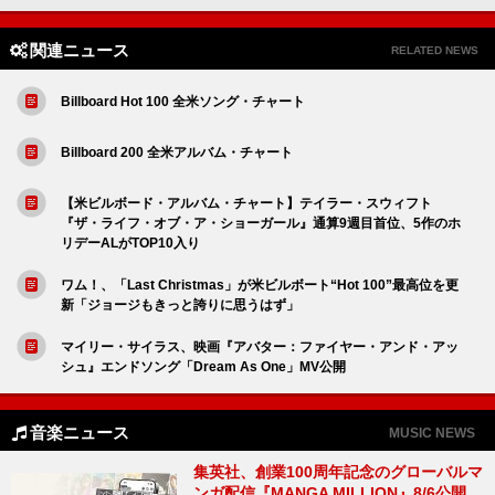
関連ニュース
RELATED NEWS
Billboard Hot 100 全米ソング・チャート
Billboard 200 全米アルバム・チャート
【米ビルボード・アルバム・チャート】テイラー・スウィフト
『ザ・ライフ・オブ・ア・ショーガール』通算9週目首位、5作のホ
リデーALがTOP10入り
ワム！、「Last Christmas」が米ビルボート“Hot 100”最高位を更
新「ジョージもきっと誇りに思うはず」
マイリー・サイラス、映画『アバター：ファイヤー・アンド・アッ
シュ』エンドソング「Dream As One」MV公開
音楽ニュース
MUSIC NEWS
集英社、創業100周年記念のグローバルマ
ンガ配信『MANGA MILLION』8/6公開