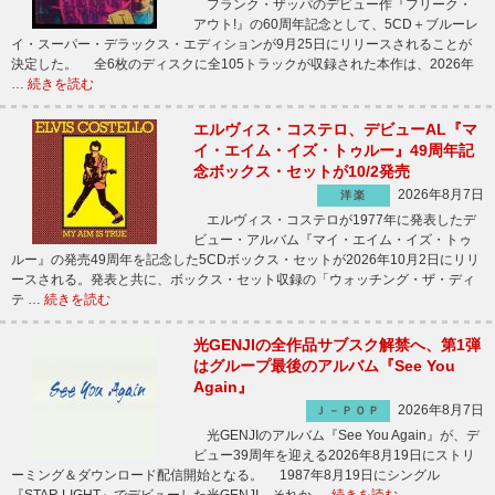
フランク・ザッパのデビュー作『フリーク・
アウト!』の60周年記念として、5CD＋ブルーレ
イ・スーパー・デラックス・エディションが9月25日にリリースされることが
決定した。 全6枚のディスクに全105トラックが収録された本作は、2026年
…
続きを読む
エルヴィス・コステロ、デビューAL『マ
イ・エイム・イズ・トゥルー』49周年記
念ボックス・セットが10/2発売
2026年8月7日
洋楽
エルヴィス・コステロが1977年に発表したデ
ビュー・アルバム『マイ・エイム・イズ・トゥ
ルー』の発売49周年を記念した5CDボックス・セットが2026年10月2日にリリ
ースされる。発表と共に、ボックス・セット収録の「ウォッチング・ザ・ディ
テ …
続きを読む
光GENJIの全作品サブスク解禁へ、第1弾
はグループ最後のアルバム『See You
Again』
2026年8月7日
Ｊ－ＰＯＰ
光GENJIのアルバム『See You Again』が、デ
ビュー39周年を迎える2026年8月19日にストリ
ーミング＆ダウンロード配信開始となる。 1987年8月19日にシングル