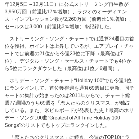
年12月5日～12月11日）に公式ストリーミング再生数が
3,950万回（前週比17％増加）、ラジオのオーディエン
ス・インプレッション数が2,260万回（前週比1％増加）、
セールスは3,000（前週比3％増加）を記録した。
ストリーミング・ソング・チャートでは通算24週目の首
位を獲得。ポイントは上昇しているが、エアプレイ・チャ
ートでは前週の21位から今週23位に下降（最高位は7
位）、デジタル・ソング・セールス・チャートでも4位か
ら5位にランクダウンした（最高位は1位／6週間）。
ホリデー・ソング・チャート“Holiday 100”でも今週1位
にランクインして、首位獲得週を通算69週目に更新。同チ
ャートの集計が始まったのは2011年からで、チャート総
週77週間のうち69週を「恋人たちのクリスマス」が独占
している。また、米ビルボードが発表した史上最高のホリ
デー・ソング100曲“Greatest of All Time Holiday 100
Songs”のリストでもトップにランクインした。
「恋人たちのクリスマス」に続き、今週のTOP10にラ