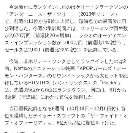
今週新たにランクインしたのはケリー・クラークソンの
「アンダーニース・ザ・ツリー」（2013年リリース）
で、前週の11位から9位に上昇し、現時点での最高位に再
び到達した。今週の集計期間には、ストリーミング再生数
が2,670万回（前週比20％増加）、ラジオのオーディエン
ス・インプレッション数が1,000万回（前週比1％増加）、
セールスは2,000（前週比22％増加）を記録している。
今週、非ホリデー・ソングとしてランクインしたのは2
曲。Netflixのアニメーション映画『KPOPガールズ！デー
モン・ハンターズ』のサウンドトラックから大ヒットを記
録しているHUNTR/X（ハントリックス）の「Golden」
は、先週の5位から6位にランクダウン。同曲は、8月から
8週間（非連続）にわたり首位を獲得した。
自己最長記録となる8週間（10月18日～12月6日付）首
位を獲得したテイラー・スウィフトの「ザ・フェイト・オ
ブ・オフィーリア」も、6位から7位に順位を下げた。