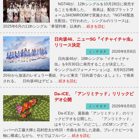
NGT48が、12thシングルを10月28日に発売す
ることを発表した。 発表は、配信プラットフ
ォームSHOWROOMで実施された『NGT48緊急
生配信』で行われた。シングルのリリースは、
2025年6月の11thシングル「希望列車」以来約 …
続きを読む
日向坂46、ニューSG『イチャイチャ虫』
リリース決定
2026年8月8日
Ｊ－ＰＯＰ
日向坂46が、18thシングル『イチャイチャ
虫』を9月30日に発売することが決定した。
今シングルのフォーメーションは、8月9日25時
20分から放送のレギュラー番組、テレビ東京『日向坂で会いましょう』で発表
される。 日向坂46はデビュ …
続きを読む
Da-iCE、「アンリミテッド」リリックビ
デオ公開
2026年8月8日
Ｊ－ＰＯＰ
Da-iCEが、最新曲「アンリミテッド」のリリ
ックビデオを公開した。 「アンリミテッド」
はキリンビール「のどごし」のCMソングで、メ
ンバーの工藤大輝と花村想太が作詞・作曲を担当した楽曲。ブレイクビーツを
軸に構成しながら、サビではフルバン …
続きを読む