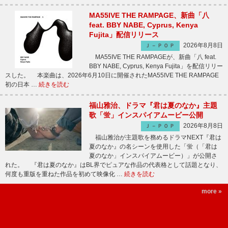
MA55IVE THE RAMPAGE、新曲「八
feat. BBY NABE, Cyprus, Kenya
Fujita」配信リリース
2026年8月8日
Ｊ－ＰＯＰ
MA55IVE THE RAMPAGEが、新曲「八 feat.
BBY NABE, Cyprus, Kenya Fujita」を配信リリー
スした。 本楽曲は、2026年6月10日に開催されたMA55IVE THE RAMPAGE
初の日本 …
続きを読む
福山雅治、ドラマ『君は夏のなか』主題
歌「蛍」インスパイアムービー公開
2026年8月8日
Ｊ－ＰＯＰ
福山雅治が主題歌を務めるドラマNEXT『君は
夏のなか』の名シーンを使用した「蛍（「君は
夏のなか」インスパイアムービー）」が公開さ
れた。 『君は夏のなか』はBL界でピュアな作品の代表格として話題となり、
何度も重版を重ねた作品を初めて映像化 …
続きを読む
more »