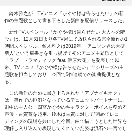
鈴木雅之が、TVアニメ『かぐや様は告らせたい』の新
作の主題歌として書き下ろした新曲を配信リリースした。
新作TVスペシャル『かぐや様は告らせたい 大人への階
段』は、12月31日より各TV局にて放送される完全新作の1
時間スペシャル。鈴木雅之は2019年、“アニソン界の大型
新人”という肩書きを引っ提げて初のアニメ主題歌として
「ラブ・ドラマティック feat. 伊原六花」を発表して以
来、TVアニメ『かぐや様は告らせたい』全シリーズの主
題歌を担当しており、今回で5作連続での楽曲提供とな
る。
この新作のために書き下ろされた「アブナイキオク」
は、毎作での恒例となっているデュエットパートナーに、
劇中の主人公・四宮かぐやのキャラクターボイスを務める
声優・古賀葵を起用。鈴木は古賀に対して“初めてレコー
ディングの現場を共にした今回、曲で描こうとした世界を
理解し入り込んで表現してくれていた姿は流石の一言でし