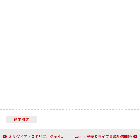
鈴木雅之
オリヴィア・ロドリゴ、ジェイコブ・コリアーとの名ホリデー曲カバーに敬愛するシェリル・クロウが反応
Official髭男dism、ライブ映像作品『Official髭男dism Arena Tour 2024 – Rejoice -』発売＆ライブ音源配信開始