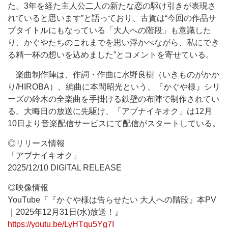
た。3年を経た主人公二人の新たな恋の駆け引きが表現さ
れていると思います”と語っており、古賀は“今回の作品サ
ブタイトルにもなっている「大人への階段」も意識した
り、かぐやたちのこれまでを思い浮かべながら、私にでき
る精一杯の想いを込めました”とコメントを寄せている。
楽曲制作陣は、作詞・作曲に水野良樹（いきものがかか
り/HIROBA）、編曲に本間昭光という、『かぐや様』シリ
ーズの鈴木の全楽曲を手掛ける鉄壁の布陣で制作されてい
る。大晦日の放送に先駆け、「アブナイキオク」は12月
10日より音楽配信サービスにて配信がスタートしている。
◎リリース情報
「アブナイキオク」
2025/12/10 DIGITAL RELEASE
◎映像情報
YouTube『『かぐや様は告らせたい 大人への階段』本PV
｜2025年12月31日(水)放送！』
https://youtu.be/LyHTqu5Yg7I