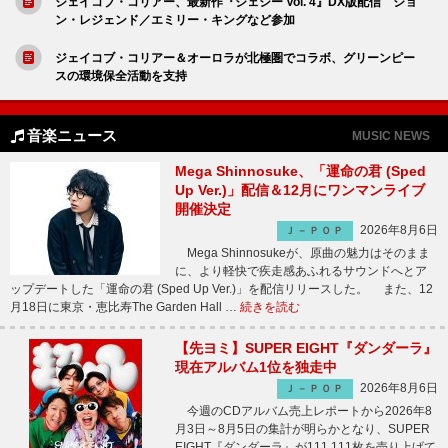
ジェイコブ・コリアー、最新作『ジェシー Vol. 4』DX版配信 ジョ
ン・レジェンド／エミリー・キングなど参加
ジェイコブ・コリアー＆オーロラが北極圏でコラボ、グリーンピー
スの環境保全活動を支持
音楽ニュース
MUSIC NEWS
Mega Shinnosuke、「運命の君 (Sped
Up Ver.)」配信＆12月にワンマンライブ
開催決定
2026年8月6日
Ｊ－ＰＯＰ
Mega Shinnosukeが、原曲の魅力はそのまま
に、より軽快で疾走感あふれるサウンドへとア
ップデートした「運命の君 (Sped Up Ver.)」を配信リリースした。 また、12
月18日に東京・恵比寿The Garden Hall …
続きを読む
【先ヨミ】SUPER EIGHT『ダンダーラ』
現在アルバム1位を独走中
2026年8月6日
Ｊ－ＰＯＰ
今週のCDアルバム売上レポートから2026年8
月3日～8月5日の集計が明らかとなり、SUPER
EIGHT『ダンダーラ』が111,111枚を売り上げて