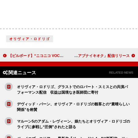
オリヴィア・ロドリゴ
【ビルボード】“ニコニコ VOCALOID SONGS TOP20”、煮ル果実「マギアート」首位デビュー
鈴木雅之、TVスペシャル『かぐや様は告らせたい 大人への階段』OP主題歌「アブナイキオク」配信リリース
関連ニュース
RELATED NEWS
オリヴィア・ロドリゴ、グラストでのロバート・スミスとの共演パ
フォーマンス配信 収益は国境なき医師団に寄付
デヴィッド・バーン、オリヴィア・ロドリゴの観客との“素晴らしい
関係”を称賛
マルーン5のアダム・レヴィーン、娘たちとオリヴィア・ロドリゴの
ライブに参戦し“圧倒”されたと語る