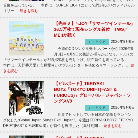
首位を走っている。 本作は、SUPER EIGHTにとって約2年ぶりのフィジカル
リリー …
続きを読む
【先ヨミ】≒JOY『サマーツインテール』
36.5万枚で現在シングル首位 TWS／
ME:Iが続く
2026年8月6日
Ｊ－ＰＯＰ
今週のCDシングル売上レポートから2026年8
月3日～8月5日の集計が明らかとなり、≒JOYの
『サマーツインテール』が365,420枚を売り上げ、現在首位を走っている。
本作は、天野香乃愛と市原愛弓がダブルセンターを務めるサマーソング。 …
続
きを読む
【ビルボード】TERIYAKI
BOYZ「TOKYO DRIFT(FAST &
FURIOUS)」グローバル・ジャパン・ソ
ングスV9
2026年8月6日
Ｊ－ＰＯＰ
世界でヒットしている日本の楽曲をランキン
グ化した“Global Japan Songs Excl. Japan”。今週はTERIYAKI BOYZ「TOKYO
DRIFT(FAST & FURIOUS)」が首位を獲得した（集計期間 …
続きを読む