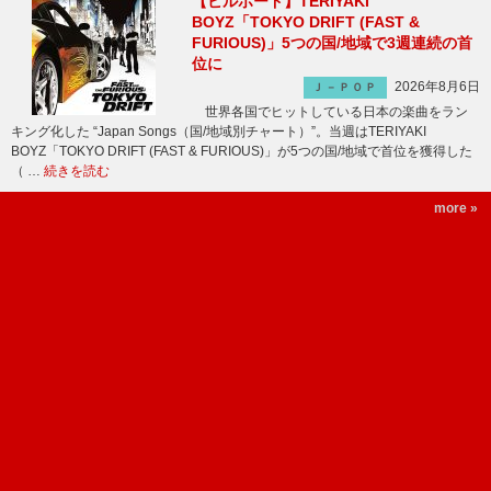
【ビルボード】TERIYAKI
BOYZ「TOKYO DRIFT (FAST &
FURIOUS)」5つの国/地域で3週連続の首
位に
2026年8月6日
Ｊ－ＰＯＰ
世界各国でヒットしている日本の楽曲をラン
キング化した “Japan Songs（国/地域別チャート）”。当週はTERIYAKI
BOYZ「TOKYO DRIFT (FAST & FURIOUS)」が5つの国/地域で首位を獲得した
（ …
続きを読む
more »