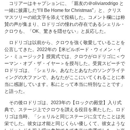
コリアーはキャプションに、「親友の＠oliviarodrigo と
一緒に披露した“I’ll Be Home for Christmas”」と、クリス
マスツリーの絵文字を添えて投稿した。コメント欄には称
賛の声が集まり、ロドリゴの憧れの存在であるシェリル・
クロウも、「OK、驚きを隠せない」と反応した。
ロドリゴは以前から、クロウを強く敬愛していることを
公言してきた。2022年の【米ビルボード・ウィメン・イ
ン・ミュージック】授賞式では、クロウがロドリゴに＜ウ
ーマン・オブ・ザ・イヤー＞を授与した。受賞スピーチで
ロドリゴは、「シェリル、あなたとあなたのソングライテ
ィングの大ファンで、あなたがここにいてくれることに本
当に感謝しています。私にとって本当に特別なことです」
と語った。
その後ロドリゴは、2023年の【ロックの殿堂】入り式
典で、ステージ上でクロウを讃える役目を果たした。ロド
リゴは当時、「シェリルと同じステージに立てたことは光
栄でした。彼女は才能と同じくらい優しくて、彼女ような