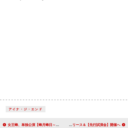
アイナ・ジ・エンド
女王蜂、単独公演【蜂月蜂日～サスペンス～】開催決定
Khaki、新作EPリリース＆【先行試演会】開催へ