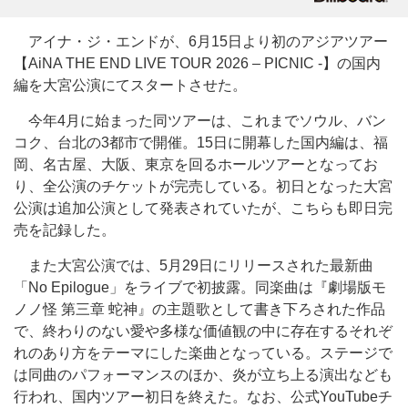
アイナ・ジ・エンドが、6月15日より初のアジアツアー
【AiNA THE END LIVE TOUR 2026 – PICNIC -】の国内
編を大宮公演にてスタートさせた。
今年4月に始まった同ツアーは、これまでソウル、バン
コク、台北の3都市で開催。15日に開幕した国内編は、福
岡、名古屋、大阪、東京を回るホールツアーとなってお
り、全公演のチケットが完売している。初日となった大宮
公演は追加公演として発表されていたが、こちらも即日完
売を記録した。
また大宮公演では、5月29日にリリースされた最新曲
「No Epilogue」をライブで初披露。同楽曲は『劇場版モ
ノノ怪 第三章 蛇神』の主題歌として書き下ろされた作品
で、終わりのない愛や多様な価値観の中に存在するそれぞ
れのあり方をテーマにした楽曲となっている。ステージで
は同曲のパフォーマンスのほか、炎が立ち上る演出なども
行われ、国内ツアー初日を終えた。なお、公式YouTubeチ