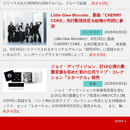
リリースされたNEWSの16thアルバム。グループ結成 …
続きを読む
Little Glee Monster、新曲「CHERRY
COKE」先行配信決定＆結海が作詞に参
加
2026年8月6日
Ｊ－ＰＯＰ
Little Glee Monsterが、8月19日に新曲
「CHERRY COKE」を先行配信する。 本楽曲
は、9月16日にリリースされるオリジナルアルバム『BREATH』に収録されて
いるもので、シンガーソングライターのeillによって …
続きを読む
ジョイ・ディヴィジョン、計16公演の貴
重音源を収めた初の公式ライブ・コレク
ション『エターナル』発売
2026年8月6日
洋楽
ジョイ・ディヴィジョンの未発表音源を含む
計16公演の貴重なライブ音源を14枚のCDと2枚
のDVDに収録する、バンド初の公式ライブ・コレクション作品となる16枚組ボ
ックス・セット『エターナル』が2026年9月25日に発売される。 また、輸 …
続きを読む
more »