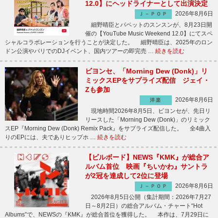
12.0】にヘッドライナーとして出演決定
2026年8月6日
Ｊ－ＰＯＰ
細野晴臣とパペットのスンスンが、8月23日開
催の【YouTube Music Weekend 12.0】にてスペ
シャルコラボレーションを行うことが決定した。 細野晴臣は、2025年のロン
ドン公演やパリでのDJイベント、国内ツアーの即完売 …
続きを読む
ビヨンセ、「Morning Dew (Donk)」リ
ミックスEPをサプライズ配信 ジェイ・
Zも参加
2026年8月6日
洋楽
現地時間2026年8月5日、ビヨンセが、先日リ
リースした「Morning Dew (Donk)」のリミック
スEP『Morning Dew (Donk) Remix Pack』をサプライズ配信した。 全4曲入
りのEPには、夫でありヒップホ …
続きを読む
【ビルボード】NEWS『KMK』が総合ア
ルバム首位 映画『ちいかわ』サントラ
が2冠を達成して2位に登場
2026年8月6日
Ｊ－ＰＯＰ
2026年8月5日公開（集計期間：2026年7月27
日～8月2日）の総合アルバム・チャート“Hot
Albums”で、NEWSの『KMK』が総合首位を獲得した。 本作は、7月29日に