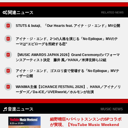
関連ニュース
RELATED NEWS
STUTS & butaji、「Our Hearts feat. アイナ・ジ・エンド」MV公開
アイナ・ジ・エンド、2つの人格を演じる「No Epilogue」MVのテ
ーマは“エピローグを拒絶する恋”
【MUSIC AWARDS JAPAN 2026】Grand Ceremonyのパフォーマ
ンスアーティスト決定 藤井 風／HANA／米津玄師ら12組
アイナ・ジ・エンド、ゴスロリ姿で登場する「No Epilogue」MVテ
ィザー公開
WANIMA主催【1CHANCE FESTIVAL 2026】、HANA／アイナ／リ
ーダーズ／Da-iCE／UVERworld／ホルモンが出演
音楽ニュース
MUSIC NEWS
細野晴臣×パペットスンスンのSPコラボ
が実現、【YouTube Music Weekend