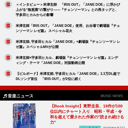
＜インタビュー＞米津玄師 「IRIS OUT」「JANE DOE」に浮かび
上がる“無意識”の繋がり――『チェンソーマン』との再タッグと、
宇多田ヒカルからの影響
米津玄師「IRIS OUT」「JANE DOE」使用、お台場で劇場版『チェ
ンソーマン レゼ篇』 スペシャル花火
米津玄師, 宇多田ヒカル「JANE DOE」×劇場版『チェンソーマン レ
ゼ篇』スペシャルMVが公開
米津玄師×宇多田ヒカル、劇場版『チェンソーマン レゼ篇』エンデ
ィング・テーマ「JANE DOE」対談動画公開
【ビルボード】米津玄師, 宇多田ヒカル「JANE DOE」3.3万DL超で
DLソング首位 「IRIS OUT」が2位に続く
音楽ニュース
MUSIC NEWS
【Book Insight】東野圭吾、19作が100
位以内にチャート入り 昭和・平成・令
和を超えて愛された作家の"読まれ続ける
力"