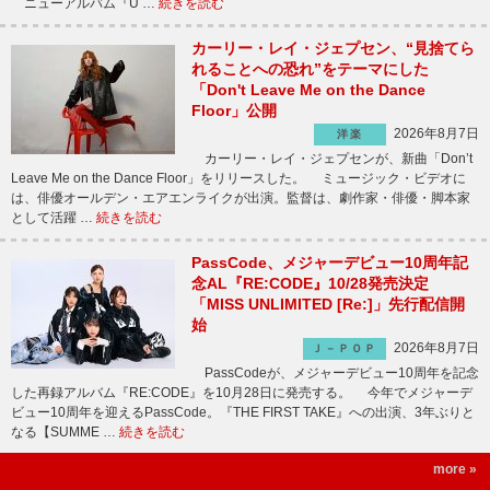
ニューアルバム『U …
続きを読む
カーリー・レイ・ジェプセン、“見捨てら
れることへの恐れ”をテーマにした
「Don't Leave Me on the Dance
Floor」公開
2026年8月7日
洋楽
カーリー・レイ・ジェプセンが、新曲「Don’t
Leave Me on the Dance Floor」をリリースした。 ミュージック・ビデオに
は、俳優オールデン・エアエンライクが出演。監督は、劇作家・俳優・脚本家
として活躍 …
続きを読む
PassCode、メジャーデビュー10周年記
念AL『RE:CODE』10/28発売決定
「MISS UNLIMITED [Re:]」先行配信開
始
2026年8月7日
Ｊ－ＰＯＰ
PassCodeが、メジャーデビュー10周年を記念
した再録アルバム『RE:CODE』を10月28日に発売する。 今年でメジャーデ
ビュー10周年を迎えるPassCode。『THE FIRST TAKE』への出演、3年ぶりと
なる【SUMME …
続きを読む
more »