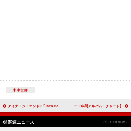
米津玄師
アイナ・ジ・エンド×「Taco Bell」がコラボ、楽曲「革命道中」イメージの『タコベル道中』
【2025年米ビルボード年間アルバム・チャート】テイラー・スウィフト『ザ・ライフ・オブ・ア・ショーガール』で通算5作目の首位、集計対象は1週のみ
関連ニュース
RELATED NEWS