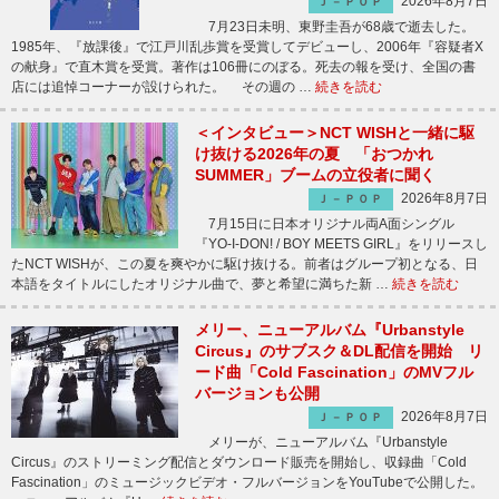
2026年8月7日
Ｊ－ＰＯＰ
7月23日未明、東野圭吾が68歳で逝去した。
1985年、『放課後』で江戸川乱歩賞を受賞してデビューし、2006年『容疑者X
の献身』で直木賞を受賞。著作は106冊にのぼる。死去の報を受け、全国の書
店には追悼コーナーが設けられた。 その週の …
続きを読む
＜インタビュー＞NCT WISHと一緒に駆
け抜ける2026年の夏 「おつかれ
SUMMER」ブームの立役者に聞く
2026年8月7日
Ｊ－ＰＯＰ
7月15日に日本オリジナル両A面シングル
『YO-I-DON! / BOY MEETS GIRL』をリリースし
たNCT WISHが、この夏を爽やかに駆け抜ける。前者はグループ初となる、日
本語をタイトルにしたオリジナル曲で、夢と希望に満ちた新 …
続きを読む
メリー、ニューアルバム『Urbanstyle
Circus』のサブスク＆DL配信を開始 リ
ード曲「Cold Fascination」のMVフル
バージョンも公開
2026年8月7日
Ｊ－ＰＯＰ
メリーが、ニューアルバム『Urbanstyle
Circus』のストリーミング配信とダウンロード販売を開始し、収録曲「Cold
Fascination」のミュージックビデオ・フルバージョンをYouTubeで公開した。