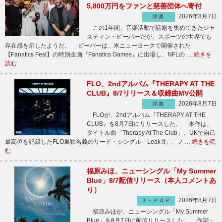
5,800万円をファンと慈善団体へ寄付
2026年8月7日
洋楽
この1年間、音楽活動で話題を集めてきたジャ
スティン・ビーバーだが、スポーツの世界でも
存在感を示したようだ。 ビーバーは、米ニューヨークで開催された
【Fanatics Fest】の特別企画『Fanatics Games』に出場し、NFLの …
続きを
読む
FLO、2ndアルバム『THERAPY AT THE
CLUB』8/7リリース＆収録曲MV公開
2026年8月7日
洋楽
FLOが、2ndアルバム『THERAPY AT THE
CLUB』を8月7日にリリースした。 本作は、
タイトル曲「Therapy At The Club」、UKで自己
最高位を記録したFLO単独名義のリード・シングル「Leak It」、フ …
続きを読
む
福原みほ、ニューシングル「My Summer
Blue」8/7配信リリース（本人コメントあ
り）
2026年8月7日
Ｊ－ＰＯＰ
福原みほが、ニューシングル「My Summer
Blue」を8月7日に配信リリースした。 作詞・