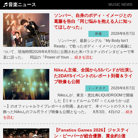
音楽ニュース
MUSIC NEWS
ソンバー、自身のボディ・イメージとの
葛藤を告白「同じ悩みを抱える人に知っ
てほしかった」
2026年8月7日
洋楽
ソンバーが、最新シングル「My Body Isn’t
Ready」で歌ったボディ・イメージとの葛藤に
ついて、現地時間2026年8月5日に公開された米バラエティのインタビューで率
直に語った。 同誌の『Power of Youn …
続きを読む
Nikoん主催、全国から53バンドが出演し
た2DAYSイベントのレポート到着＆ライ
ブ映像も公開
2026年8月7日
Ｊ－ＰＯＰ
Nikoんが、東京・恵比寿LIQUIDROOMで開催
した【リキッドルームで47 ～ぐんゆうかっぽ
～】のオフィシャルライブレポートが到着。あわせて、本イベントのラストを
飾ったNikoんのフル尺ライブ映像も公開となった。 8月3日、4日の2 …
続き
を読む
【Fanatics Games 2026】ジャスティ
ン・ビーバーが総合優勝、賞金約1億