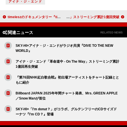
アイナ・ジ・エンド
timeleszのドキュメンタリー『timelesz project -REAL-』“VOL1”ティザー映像が公開
米津玄師, 宇多田ヒカル「JANE DOE」ストリーミング累計1億回突破
関連ニュース
RELATED NEWS
SKY-HI×アイナ・ジ・エンドがラジオ共演『DIVE TO THE NEW
WORLD』
アイナ・ジ・エンド「革命道中 - On The Way」ストリーミング累計
1億回再生突破
『第76回NHK紅白歌合戦』初出場アーティストをチャート記録とと
もに紹介
Billboard JAPAN 2025年年間チャート発表、Mrs. GREEN APPLE
／Snow Manが首位
SKY-HI×「I'm donut？」がコラボ、グルテンフリーのCDサイズド
ーナツ『I'm CD？』登場