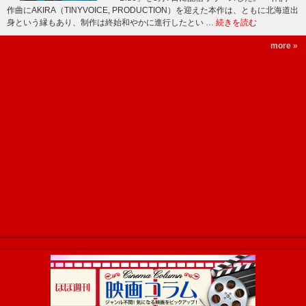
作曲にAKIRA（TINYVOICE, PRODUCTION）を迎えた本作は、ともに北海道出
身という縁もあり、制作は終始和やかに進行したとい …
続きを読む
more »