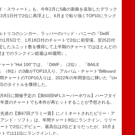
・スウィート』も、今年2月に5曲の新曲を追加したデラック
月1日付で2位に再浮上し、6月まで粘り強くTOP10にランク
トリコのシンガー、ラッパーのバッド・バニーの『DeBÍ
は今年の1月5日で、1月18日付のチャートで2位に初登場。翌25日付
定したユニット数を獲得して上半期のチャートではほとんどの
間までのランクイン総週は40週間）。
“Hot 100”では、「DtMF」（2位）、「BAILE
oL」（8位）の3曲がTOP10入り。アルバム・チャート“Billboard
年間チャートのTOP10入りは、2022年の年間首位に輝いた『Un
続く2作目のタイトルを獲得した。
月8日に開催予定の【第60回NFLスーパーボウル】ハーフタイ
次年度のチャートでも本作が再ヒットすることが予想される。
先述の【第67回グラミー賞】にノミネートされたビリー・ア
アンド・ソフト』は、年間チャート9位にランクイン。リリー
チャートで2位にデビュー。最高位は2位どまりだったが、10月ま
ートでは11位にランクインした。