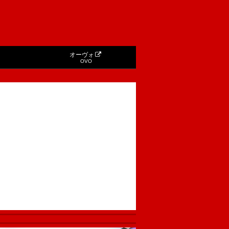
オーヴォ
OVO