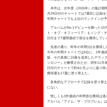
本作は、次年度（2026年）の集計期間
月29日付のチャートでは7週目に記録
年間チャートでも上位のランクインが
アルバムがNo.1デビューを飾った1
ト・オブ・オフィーリア」もソング・チャー
日付まで7週間連続で首位を獲得してい
先述の通り、昨年の年間1位を獲得し
今年の年間チャートでは6位に、2年連続
版、その直後に15曲を追加したデラッ
ソロジー』が解禁されたが、同年11月
日付のチャートで約4か月ぶりに返り咲
獲得週を17週に塗り替えた。
多角的なアプローチで記録を塗り替え
にない。
惜しくも3作連続の年間首位獲得は逃し
アルバム『アイム・ザ・プロブレム』は