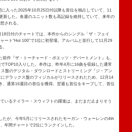
に入った2025年10月25日付以降も首位を独占していて、11
を更新した。各週のユニット数も高記録を維持していて、来年の
予想される。
0月18日付のチャートでは、本作からのシングル「ザ・フェイ
ト“Hot 100”で1位に初登場。アルバムと並行して11月29
る。
た前作『ザ・トーチャード・ポエッツ・デパートメント』も、
でTOP10入りした。本作は、昨年4月に16曲を収録した通常
クス盤のデジタル・ダウンロードとストリーミング『ジ・アン
末にデラックス盤のフィジカルがリリースされたため、12月14
き、通算16週目の首位を獲得。翌週も首位をキープして、首位
ているテイラー・スウィフトの躍進は、まだまだ止まりそう
たが、今年5月にリリースされたモーガン・ウォーレンの4th
、年間チャートで2位にランクインした。