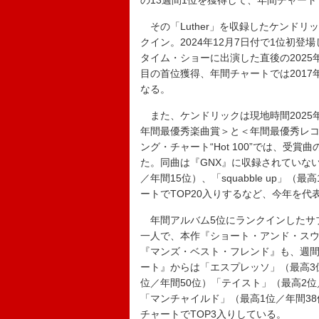
の13週間1位を獲得して、年間チャー
その「Luther」を収録したケンドリ
クイン。2024年12月7日付で1位初登
タイム・ショーに出演した直後の2025
目の首位獲得、年間チャートでは2017
なる。
また、ケンドリックは現地時間2025
年間最優秀楽曲賞＞と＜年間最優秀レコ
ング・チャート“Hot 100”では、受
た。同曲は『GNX』に収録されていないが、
／年間15位）、「squabble up」
ートでTOP20入りするなど、今年を代
年間アルバム5位にランクインしたサ
一人で、本作『ショート・アンド・スウ
『マンズ・ベスト・フレンド』も、週間
ート』からは「エスプレッソ」（最高3
位／年間50位）「テイスト」（最高2
「マンチャイルド」（最高1位／年間3
チャートでTOP3入りしている。