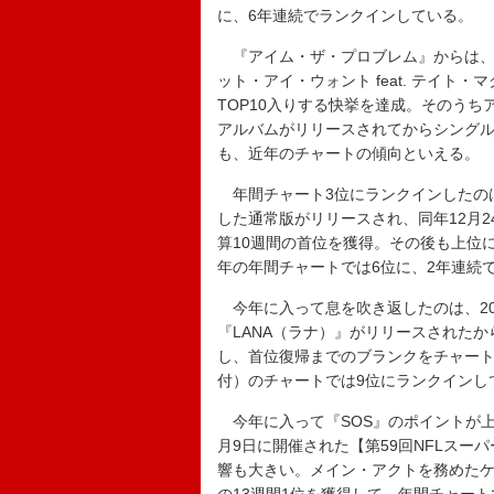
に、6年連続でランクインしている。
『アイム・ザ・プロブレム』からは、
ット・アイ・ウォント feat. テイト・
TOP10入りする快挙を達成。そのう
アルバムがリリースされてからシング
も、近年のチャートの傾向といえる。
年間チャート3位にランクインしたのは、
した通常版がリリースされ、同年12月2
算10週間の首位を獲得。その後も上位に
年の年間チャートでは6位に、2年連続で
今年に入って息を吹き返したのは、20
『LANA（ラナ）』がリリースされたから
し、首位復帰までのブランクをチャート
付）のチャートでは9位にランクインし
今年に入って『SOS』のポイントが上
月9日に開催された【第59回NFLス
響も大きい。メイン・アクトを務めたケン