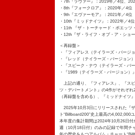
・7th『ラヴァー』：2019年／4位、20
・8th『フォークロア』：2020年／4位
・9th『エヴァーモア』：2021年／4位
・10th『ミッドナイツ』：2022年／4位
・11th 『ザ・トーチャード・ポエッツ・
・12th『ザ・ライフ・オブ・ア・ショー
＜再録盤＞
・『フィアレス（テイラーズ・バージョン
・『レッド（テイラーズ・バージョン）』：
・『スピーク・ナウ（テイラーズ・バージ
・『1989（テイラーズ・バージョン）』
上記の通り、『フィアレス』、『スピ
ツ・デパートメント』の4作がそれぞれ2
（再録盤を含める）、『ミッドナイツ』の
2025年10月3日にリリースされた
ト“Billboard200”史上最高の4,0
本年度の集計期間は2024年10月26日
週（10月18日付）のみの記録で年間チ
年の歴史をもつアルバム・チャート“Billb