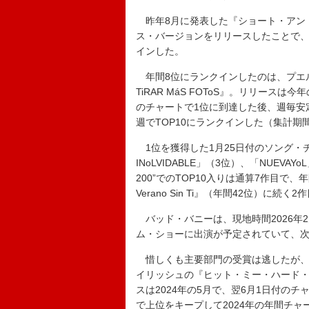
昨年8月に発表した『ショート・アンド
ス・バージョンをリリースしたことで、3
インした。
年間8位にランクインしたのは、プエル
TiRAR MáS FOToS』。リリース
のチャートで1位に到達した後、週毎安
週でTOP10にランクインした（集計期
1位を獲得した1月25日付のソング・チャート
INoLVIDABLE」（3位）、「NUEVAY
200”でのTOP10入りは通算7作目で、
Verano Sin Ti』（年間42位）に
バッド・バニーは、現地時間2026年2
ム・ショーに出演が予定されていて、
惜しくも主要部門の受賞は逃したが、
イリッシュの『ヒット・ミー・ハード・
スは2024年の5月で、翌6月1日付の
で上位をキープして2024年の年間チャ