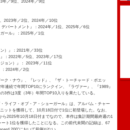
23年／9位、2024年／9位
、2023年／2位、2024年／10位
デパートメント』：2024年／1位、2025年／6位
ガール』：2025年／1位
）』：2021年／33位
2022年／5位、2023年／17位
ョン）』： 2023年／11位
：2024年／2位
ーク・ナウ』、『レッド』、『ザ・トーチャード・ポエッ
年連続で年間TOP10にランクイン、『ラヴァー』、『1989』
3作は3度（3年）年間TOP10入りを果たしている。
『ザ・ライフ・オブ・ア・ショーガール』は、アルバム・チャー
02,000ユニットを獲得して、10月18日付で1位に初登場した。なお、
付から2025年10月18日付までなので、本作は集計期間最終週の1
ャート1位を獲得したことになる。この前代未聞の記録は、67
oard 200”において前例がない。