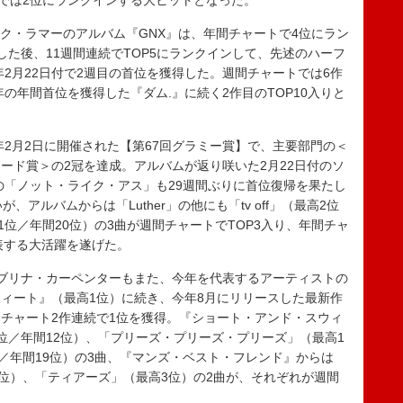
トでは2位にランクインする大ヒットとなった。
ック・ラマーのアルバム『GNX』は、年間チャートで4位にラン
場した後、11週間連続でTOP5にランクインして、先述のハーフ
年2月22日付で2週目の首位を獲得した。週間チャートでは6作
年の年間首位を獲得した『ダム.』に続く2作目のTOP10入りと
年2月2日に開催された【第67回グラミー賞】で、主要部門の＜
ード賞＞の2冠を達成。アルバムが返り咲いた2月22日付のソ
賞曲の「ノット・ライク・アス」も29週間ぶりに首位復帰を果たし
アルバムからは「Luther」の他にも「tv off」（最高2位
（最高1位／年間20位）の3曲が週間チャートでTOP3入り、年間チャ
表する大活躍を遂げた。
ブリナ・カーペンターもまた、今年を代表するアーティストの
ィート』（最高1位）に続き、今年8月にリリースした最新作
チャート2作連続で1位を獲得。『ショート・アンド・スウィ
位／年間12位）、「プリーズ・プリーズ・プリーズ」（最高1
位／年間19位）の3曲、『マンズ・ベスト・フレンド』からは
8位）、「ティアーズ」（最高3位）の2曲が、それぞれが週間