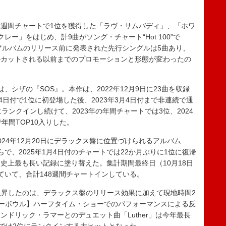
週間チャートで1位を獲得した「ラヴ・サムバディ」、「ホワ
マクレー」をはじめ、計9曲がソング・チャート“Hot 100”で
ちアルバムのリリース前に発表された先行シングルは5曲あり、
ルカットされる以前までのプロモーションと形態が変わったの
シザの『SOS』。本作は、2022年12月9日に23曲を収録
4日付で1位に初登場した後、2023年3月4日付まで非連続で通
ランクインし続けて、2023年の年間チャートでは3位、2024
年間TOP10入りした。
24年12月20日にデラックス盤に位置づけられるアルバム
で、2025年1月4日付のチャートでは22か月ぶりに1位に復帰
史上最も長い記録に塗り替えた。集計期間最終日（10月18日
ていて、合計148週間チャートインしている。
昇したのは、デラックス盤のリリース効果に加えて現地時間2
ーパーボウル】ハーフタイム・ショーでのパフォーマンスによる反
ドリック・ラマーとのデュエット曲「Luther」は今年最長