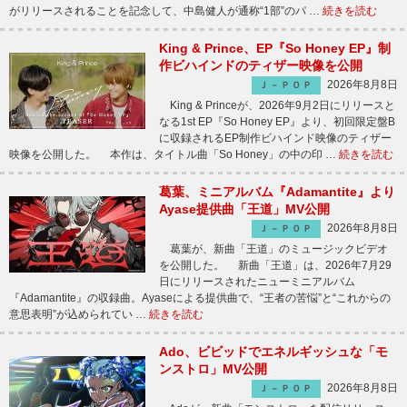
がリリースされることを記念して、中島健人が通称“1部”のパ …
続きを読む
King & Prince、EP『So Honey EP』制
作ビハインドのティザー映像を公開
2026年8月8日
Ｊ－ＰＯＰ
King & Princeが、2026年9月2日にリリースと
なる1st EP『So Honey EP』より、初回限定盤B
に収録されるEP制作ビハインド映像のティザー
映像を公開した。 本作は、タイトル曲「So Honey」の中の印 …
続きを読む
葛葉、ミニアルバム『Adamantite』より
Ayase提供曲「王道」MV公開
2026年8月8日
Ｊ－ＰＯＰ
葛葉が、新曲「王道」のミュージックビデオ
を公開した。 新曲「王道」は、2026年7月29
日にリリースされたニューミニアルバム
『Adamantite』の収録曲。Ayaseによる提供曲で、“王者の苦悩”と“これからの
意思表明”が込められてい …
続きを読む
Ado、ビビッドでエネルギッシュな「モ
ンストロ」MV公開
2026年8月8日
Ｊ－ＰＯＰ