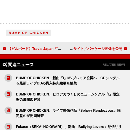
BUMP OF CHICKEN
【ビルボード】Travis Japan『's travelers』15万枚超でアルバム・セールス・チャート首位 岩田剛典／&TEAMが続く
幾田りら、ニューアルバム『Laugh』トレーラー／特設サイト／パッケージ画像を公開
関連ニュース
RELATED NEWS
BUMP OF CHICKEN、新曲「I」MVプレミア公開へ CDシングル
＆最新ライブBDの購入特典絵柄も解禁
BUMP OF CHICKEN、ヒロアカづくしのニューシングル『I』限定
盤の展開図解禁
BUMP OF CHICKEN、ライブ映像作品『Sphery Rendezvous』限
定盤の展開図解禁
Fukase（SEKAI NO OWARI）、新曲「Bullying Lovers」配信リリ