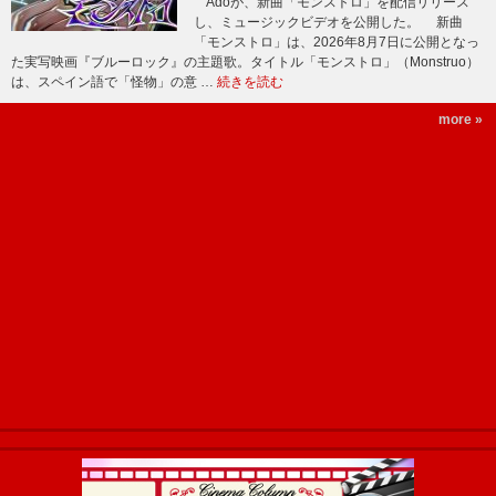
Adoが、新曲「モンストロ」を配信リリース
し、ミュージックビデオを公開した。 新曲
「モンストロ」は、2026年8月7日に公開となっ
た実写映画『ブルーロック』の主題歌。タイトル「モンストロ」（Monstruo）
は、スペイン語で「怪物」の意 …
続きを読む
more »