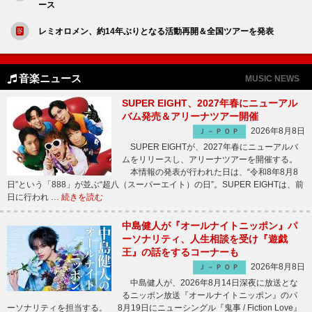
ース
レミオロメン、約14年ぶりとなる活動再開＆全国ツアーを発表
音楽ニュース
MUSIC NEWS
SUPER EIGHT、2027年春にニューアル
バム発売＆アリーナツアー開催
2026年8月8日
Ｊ－ＰＯＰ
SUPER EIGHTが、2027年春にニューアルバ
ムをリリースし、アリーナツアーを開催する。
本情報の発表が行われた日は、“令和8年8月8
日”という「888」が並ぶ“超八（スーパーエイト）の日”。SUPER EIGHTは、前
日に行われ …
続きを読む
中島健人が『オールナイトニッポン』パ
ーソナリティ、人生相談を受け『遊戯
王』の話をするコーナーも
2026年8月8日
Ｊ－ＰＯＰ
中島健人が、2026年8月14日深夜に放送とな
るニッポン放送『オールナイトニッポン』のパ
ーソナリティを担当する。 8月19日にニューシングル『鬼事 / Fiction Love』